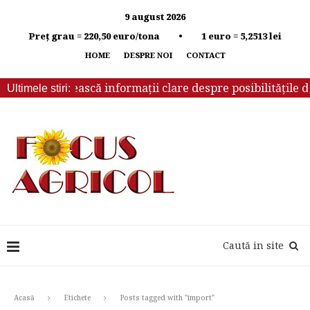
9 august 2026
Preț grau = 220,50 euro/tona • 1 euro = 5,2513 lei
HOME
DESPRE NOI
CONTACT
 să primească informații clare despre posibilitățile de iri
Ultimele stiri:
Caută in site
Acasă
Etichete
Posts tagged with "import"