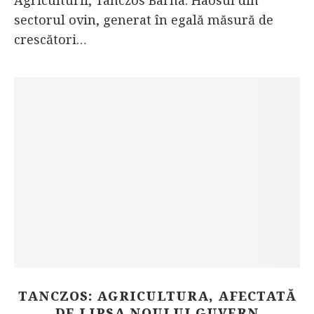
Agriculturii, Tanczos Barna. Haosul din
sectorul ovin, generat în egală măsură de
crescători…
TANCZOS: AGRICULTURA, AFECTATĂ
DE LIPSA NOULUI GUVERN