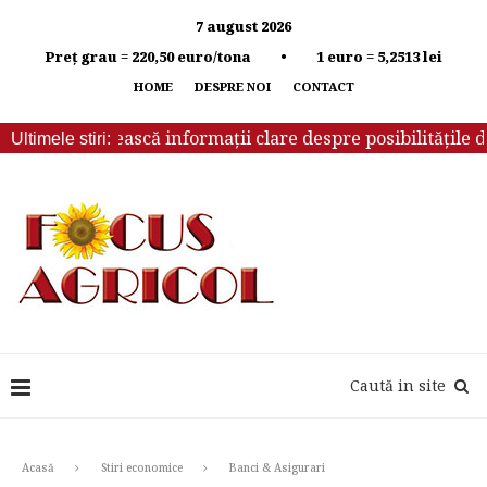
7 august 2026
Preț grau = 220,50 euro/tona • 1 euro = 5,2513 lei
HOME
DESPRE NOI
CONTACT
e să primească informații clare despre posibilitățile de ir
Ultimele stiri:
Caută in site
Acasă
Stiri economice
Banci & Asigurari