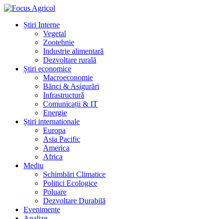
Știri Interne
Vegetal
Zootehnie
Industrie alimentară
Dezvoltare rurală
Știri economice
Macroeconomie
Bănci & Asigurări
Infrastructură
Comunicații & IT
Energie
Știri internationale
Europa
Asia Pacific
America
Africa
Mediu
Schimbări Climatice
Politici Ecologice
Poluare
Dezvoltare Durabilă
Evenimente
Analize