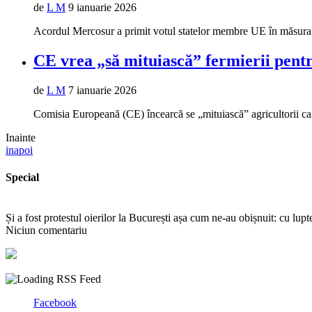
de
L M
9 ianuarie 2026
Acordul Mercosur a primit votul statelor membre UE în măsura în
CE vrea „să mituiască” fermierii pen
de
L M
7 ianuarie 2026
Comisia Europeană (CE) încearcă se „mituiască” agricultorii ca
Inainte
inapoi
Special
Și a fost protestul oierilor la București așa cum ne-au obișnuit: cu lup
Niciun comentariu
Facebook