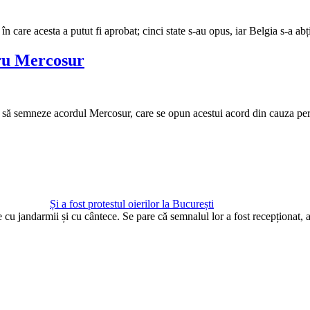
 care acesta a putut fi aprobat; cinci state s-au opus, iar Belgia s-a a
tru Mercosur
 să semneze acordul Mercosur, care se opun acestui acord din cauza per
Și a fost protestul oierilor la București
te cu jandarmii și cu cântece. Se pare că semnalul lor a fost recepționat,