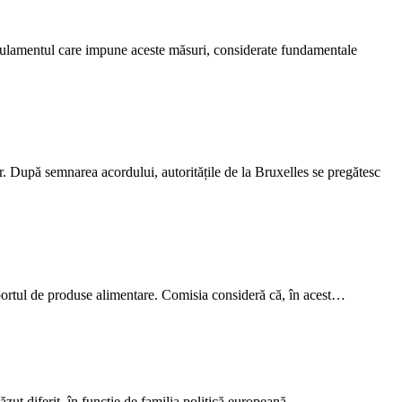
regulamentul care impune aceste măsuri, considerate fundamentale
r. După semnarea acordului, autoritățile de la Bruxelles se pregătesc
mportul de produse alimentare. Comisia consideră că, în acest…
ăzut diferit, în funcție de familia politică europeană…