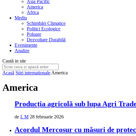
Asia Pacific
America
Africa
Mediu
Schimbări Climatice
Politici Ecologice
Poluare
Dezvoltare Durabilă
Evenimente
Analize
Caută in site
Acasă
Stiri internationale
America
America
Producția agricolă sub lupa Agri Tra
de
L M
28 februarie 2026
Acordul Mercosur cu măsuri de protec