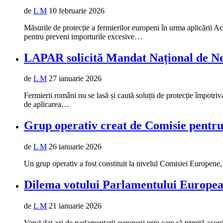
de
L M
10 februarie 2026
Măsurile de protecție a fermierilor europeni în urma aplicării 
pentru preveni importurile excesive…
LAPAR solicită Mandat Național de N
de
L M
27 ianuarie 2026
Fermierii români nu se lasă și caută soluții de protecție împotr
de aplicarea…
Grup operativ creat de Comisie pentr
de
L M
26 ianuarie 2026
Un grup operativ a fost constituit la nivelul Comisiei Europene
Dilema votului Parlamentului Europe
de
L M
21 ianuarie 2026
Votul dat azi de parlamentarii europeni prin care să trimită aco