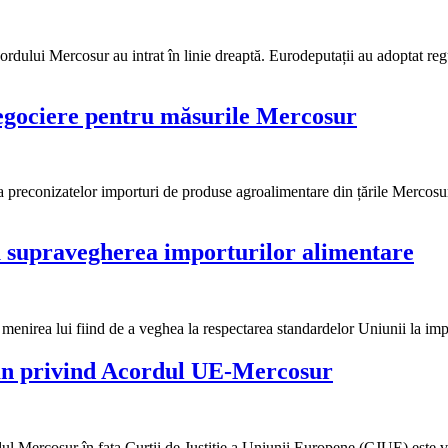
Acordului Mercosur au intrat în linie dreaptă. Eurodeputații au adoptat 
egociere pentru măsurile Mercosur
iva preconizatelor importuri de produse agroalimentare din țările Mercosu
u supravegherea importurilor alimentare
, menirea lui fiind de a veghea la respectarea standardelor Uniunii la i
an privind Acordul UE-Mercosur
rdul Mercosur în fața Curții de Justiție a Uniunii Europene (CJUE) este v