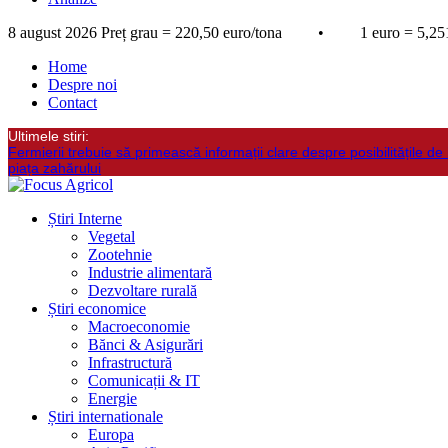
8 august 2026
Preț grau = 220,50 euro/tona • 1 euro = 5,251
Home
Despre noi
Contact
Ultimele stiri:
Fermierii trebuie să primească informații clare despre posibilitățile de 
piața zahărului
Știri Interne
Vegetal
Zootehnie
Industrie alimentară
Dezvoltare rurală
Știri economice
Macroeconomie
Bănci & Asigurări
Infrastructură
Comunicații & IT
Energie
Știri internationale
Europa