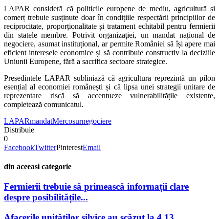
LAPAR consideră că politicile europene de mediu, agricultură și
comerț trebuie susținute doar în condițiile respectării principiilor de
reciprocitate, proporționalitate și tratament echitabil pentru fermierii
din statele membre. Potrivit organizației, un mandat național de
negociere, asumat instituțional, ar permite României să își apere mai
eficient interesele economice și să contribuie constructiv la deciziile
Uniunii Europene, fără a sacrifica sectoare strategice.
Presedintele LAPAR subliniază că agricultura reprezintă un pilon
esențial al economiei românești și că lipsa unei strategii unitare de
reprezentare riscă să accentueze vulnerabilitățile existente,
completează comunicatul.
LAPAR
mandat
Mercosur
negociere
Distribuie
0
Facebook
Twitter
Pinterest
Email
din aceeasi categorie
Fermierii trebuie să primească informații clare
despre posibilitățile...
Afacerile unităților silvice au scăzut la 4,13