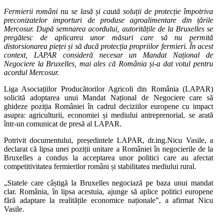
Fermierii români nu se lasă și caută soluții de protecție împotriva
preconizatelor importuri de produse agroalimentare din țările
Mercosur. După semnarea acordului, autoritățile de la Bruxelles se
pregătesc de aplicarea unor măsuri care să nu permită
distorsionarea pieței și să ducă protecția propriilor fermieri. În acest
context, LAPAR consideră necesar un Mandat Național de
Negociere la Bruxelles, mai ales că România și-a dat votul pentru
acordul Mercosur.
Liga Asociațiilor Producătorilor Agricoli din România (LAPAR)
solicită adoptarea unui Mandat Național de Negociere care să
ghideze poziția României în cadrul deciziilor europene cu impact
asupra: agriculturii, economiei și mediului antreprenorial, se arată
într-un comunicat de presă al LAPAR.
Potrivit documentului, președintele LAPAR, dr.ing.Nicu Vasile, a
declarat că lipsa unei poziții unitare a României în negocierile de la
Bruxelles a condus la acceptarea unor politici care au afectat
competitivitatea fermierilor români și stabilitatea mediului rural.
„Statele care câștigă la Bruxelles negociază pe baza unui mandat
clar. România, în lipsa acestuia, ajunge să aplice politici europene
fără adaptare la realitățile economice naționale”, a afirmat Nicu
Vasile.