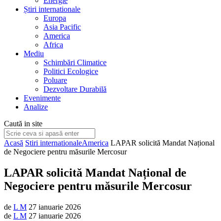
Energie
Știri internationale
Europa
Asia Pacific
America
Africa
Mediu
Schimbări Climatice
Politici Ecologice
Poluare
Dezvoltare Durabilă
Evenimente
Analize
Caută in site
Acasă
Stiri internationale
America
LAPAR solicită Mandat Național
de Negociere pentru măsurile Mercosur
LAPAR solicită Mandat Național de
Negociere pentru măsurile Mercosur
de
L M
27 ianuarie 2026
de
L M
27 ianuarie 2026