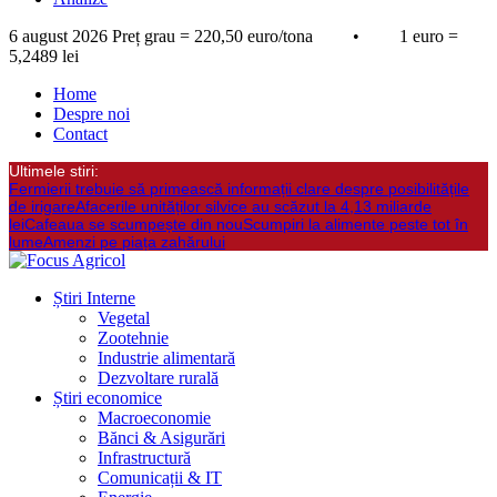
6 august 2026
Preț grau = 220,50 euro/tona • 1 euro =
5,2489 lei
Home
Despre noi
Contact
Ultimele stiri:
Fermierii trebuie să primească informații clare despre posibilitățile
de irigare
Afacerile unităților silvice au scăzut la 4,13 miliarde
lei
Cafeaua se scumpește din nou
Scumpiri la alimente peste tot în
lume
Amenzi pe piața zahărului
Știri Interne
Vegetal
Zootehnie
Industrie alimentară
Dezvoltare rurală
Știri economice
Macroeconomie
Bănci & Asigurări
Infrastructură
Comunicații & IT