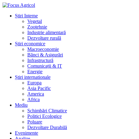
Știri Interne
Vegetal
Zootehnie
Industrie alimentară
Dezvoltare rurală
Știri economice
Macroeconomie
Bănci & Asigurări
Infrastructură
Comunicații & IT
Energie
Știri internationale
Europa
Asia Pacific
America
Africa
Mediu
Schimbări Climatice
Politici Ecologice
Poluare
Dezvoltare Durabilă
Evenimente
Analize