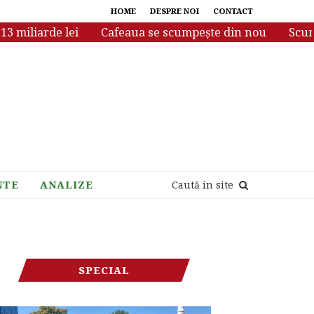
HOME
DESPRE NOI
CONTACT
iliarde lei
Cafeaua se scumpește din nou
Scumpiri 
NTE
ANALIZE
Caută in site
SPECIAL