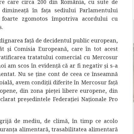
tre care circa 200 din România, cu sute de
 dimineață în fața sediului Parlamentului
 foarte zgomotos împotriva acordului cu
s.
ignarea față de decidentul public european,
ât și Comisia Europeană, care în tot acest
atificarea tratatului comercial cu Mercosur
oi am scos în evidență că ar fi negativ și s-a
mentat. Nu se ține cont de ceea ce înseamnă
 loială, avem condiții diferite în Mercosur față
ropene, din zona pieței libere europene, din
larat președintele Federației Naționale Pro
rijă de mediu, de climă, în timp ce acolo
guranța alimentară, trasabilitatea alimentară