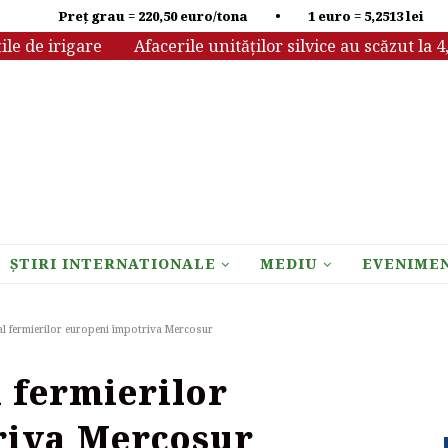
Preț grau = 220,50 euro/tona • 1 euro = 5,2513 lei
e irigare
Afacerile unităților silvice au scăzut la 4,13 m
ȘTIRI INTERNATIONALE
MEDIU
EVENIME
al fermierilor europeni împotriva Mercosur
l fermierilor
riva Mercosur