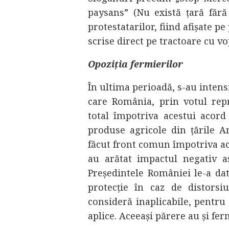
paysans” (Nu există țară fără
protestatarilor, fiind afișate p
scrise direct pe tractoare cu vo
Opoziția fermierilor
În ultima perioadă, s-au intens
care România, prin votul repr
total împotriva acestui acor
produse agricole din țările A
făcut front comun împotriva ac
au arătat impactul negativ as
Președintele României le-a da
protecție în caz de distorsi
consideră inaplicabile, pentru c
aplice. Aceeași părere au și fe