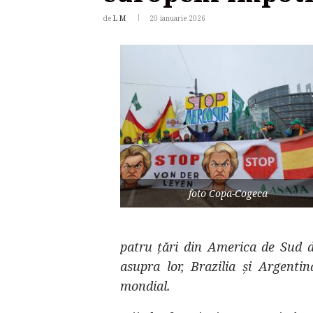
de
L M
20 ianuarie 2026
foto Copa-Cogeca
patru țări din America de Sud d
asupra lor, Brazilia și Argenti
mondial.