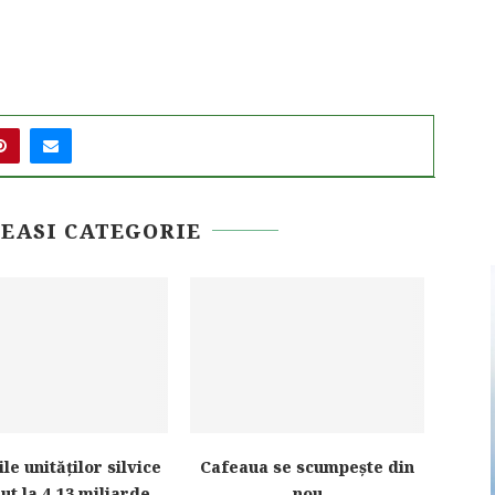
EEASI CATEGORIE
le unităților silvice
Cafeaua se scumpește din
Scum
ut la 4,13 miliarde...
nou