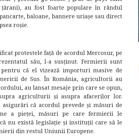
 țărani), au fost foarte populare în rândul
e pancarte, baloane, bannere uriașe sau direct
psea roșie.
ificat protestele față de acordul Mercosur, pe
ezentatul său, l-a susținut. Fermierii sunt
d pentru că el vizează importuri masive de
mericii de Sus. În România, agricultorii au
ordului, au lansat mesaje prin care se opun,
upra agriculturii și asupra afacerilor lor.
t asigurări că acordul prevede și măsuri de
une a pieței, măsuri pe care fermierii le
ă nu există legislație și instituții care să le
rmierii din restul Uniunii Europene.