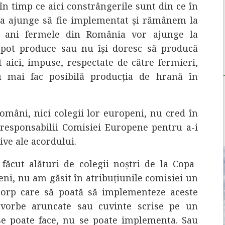
 în timp ce aici constrângerile sunt din ce în
 va ajunge să fie implementat și rămânem la
3 ani fermele din România vor ajunge la
pot produce sau nu își doresc să producă
nt aici, impuse, respectate de către fermieri,
u mai fac posibilă producția de hrană în
români, nici colegii lor europeni, nu cred în
responsabilii Comisiei Europene pentru a-i
ive ale acordului.
făcut alături de colegii noștri de la Copa-
eni, nu am găsit în atribuțiunile comisiei un
corp care să poată să implementeze aceste
 vorbe aruncate sau cuvinte scrise pe un
e poate face, nu se poate implementa. Sau