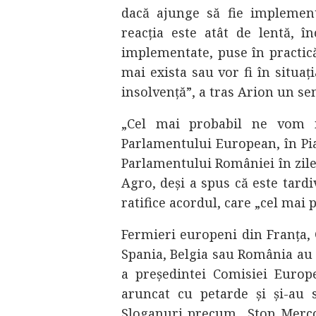
dacă ajunge să fie implement
reacția este atât de lentă, 
implementate, puse în practică
mai exista sau vor fi în situați
insolvență”, a tras Arion un s
„Cel mai probabil ne vom m
Parlamentului European, în Piața
Parlamentului României în zile
Agro, deși a spus că este tardi
ratifice acordul, care „cel mai p
Fermieri europeni din Franța, 
Spania, Belgia sau România au
a președintei Comisiei Europe
aruncat cu petarde și și-au 
Sloganuri precum „Stop Merco