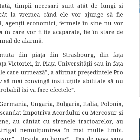
ată, timpii necesari sunt atât de lungi și
încât la vremea când ele vor ajunge să fie
, agenții economici, fermele în sine nu vor
a în care vor fi fie acaparate, fie în stare de
emnal de alarmă.
uta din piața din Strasbourg, din fața
 Victoriei, în Piața Universității sau în fața
le care urmează”, a afirmat președintele Pro
v să mai convingă instituțiile abilitate să nu
robabil își va face efectele”.
Germania, Ungaria, Bulgaria, Italia, Polonia,
 scandat împotriva Acordului cu Mercosur și
ne, au cântat cu sirenele tractoarelor, au
strigat nemulțumirea în mai multe limbi.
sur”, „Ursula go home”, „Pas de pays sans