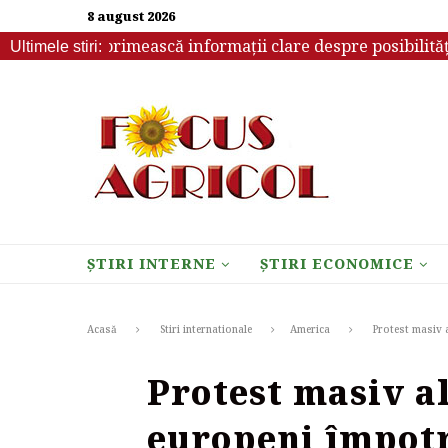
8 august 2026
ebuie să primească informații clare despre posibilitățile d
Ultimele stiri:
ȘTIRI INTERNE
ȘTIRI ECONOMICE
Acasă
Stiri internationale
America
Protest masiv 
Protest masiv a
europeni împot