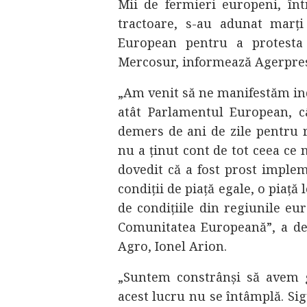
Mii de fermieri europeni, în
tractoare, s-au adunat marți
European pentru a protesta
Mercosur, informează Agerpre
„Am venit să ne manifestăm ind
atât Parlamentul European, c
demers de ani de zile pentru r
nu a ținut cont de tot ceea ce n
dovedit că a fost prost imple
condiții de piață egale, o piață
de condițiile din regiunile eu
Comunitatea Europeană”, a dec
Agro, Ionel Arion.
„Suntem constrânși să avem g
acest lucru nu se întâmplă. Si