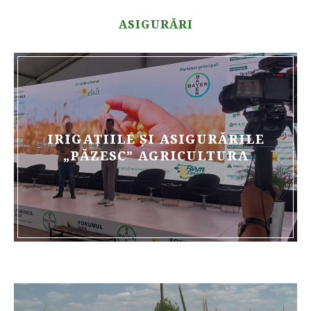
ASIGURĂRI
IRIGAȚIILE ȘI ASIGURĂRILE
„PĂZESC” AGRICULTURA