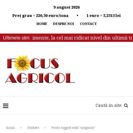
9 august 2026
Preț grau = 220,50 euro/tona • 1 euro = 5,2513 lei
HOME
DESPRE NOI
CONTACT
iale la alimente, la cel mai ridicat nivel din ultimii trei a
Ultimele stiri:
Caută in site
Acasă
Etichete
Posts tagged with "asigurări"