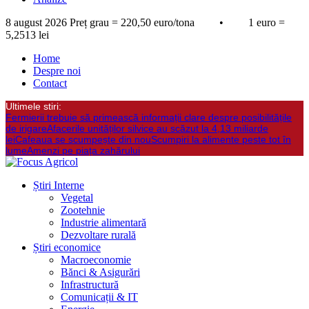
8 august 2026
Preț grau = 220,50 euro/tona • 1 euro =
5,2513 lei
Home
Despre noi
Contact
Ultimele stiri:
Fermierii trebuie să primească informații clare despre posibilitățile
de irigare
Afacerile unităților silvice au scăzut la 4,13 miliarde
lei
Cafeaua se scumpește din nou
Scumpiri la alimente peste tot în
lume
Amenzi pe piața zahărului
Știri Interne
Vegetal
Zootehnie
Industrie alimentară
Dezvoltare rurală
Știri economice
Macroeconomie
Bănci & Asigurări
Infrastructură
Comunicații & IT