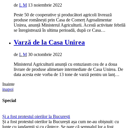
de
L M
13 noiembrie 2022
Peste 50 de cooperative și producători agricoli livrează
produse românești prin Casa de Comerț Agroalimentar
Unirea, anunță Ministerul Agriculturii. Acestă activitate febrilă
se înregistrează în ultima perioadă, după ce Casa…
Varză de la Casa Unirea
de
L M
30 octombrie 2022
Ministerul Agriculturii anunță cu entuziasm cea de a doua
livrare de produse alimetare intermediate de Casa Unirea. De
data acesta este vorba de 13 tone de varză pentru un lanț…
Inainte
inapoi
Special
Și a fost protestul oierilor la București
Și a fost protestul oierilor la București așa cum ne-au obișnuit: cu
lupte cu jandarmii și cu cântece. Se pare că semnalul lor a fost