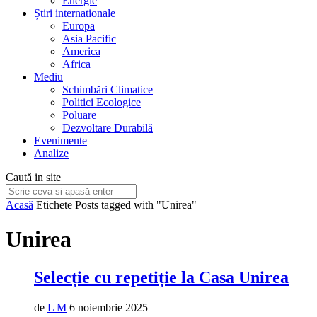
Energie
Știri internationale
Europa
Asia Pacific
America
Africa
Mediu
Schimbări Climatice
Politici Ecologice
Poluare
Dezvoltare Durabilă
Evenimente
Analize
Caută in site
Acasă
Etichete
Posts tagged with "Unirea"
Unirea
Selecție cu repetiție la Casa Unirea
de
L M
6 noiembrie 2025