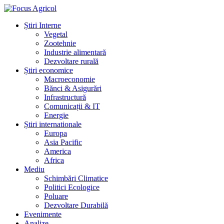
Știri Interne
Vegetal
Zootehnie
Industrie alimentară
Dezvoltare rurală
Știri economice
Macroeconomie
Bănci & Asigurări
Infrastructură
Comunicații & IT
Energie
Știri internationale
Europa
Asia Pacific
America
Africa
Mediu
Schimbări Climatice
Politici Ecologice
Poluare
Dezvoltare Durabilă
Evenimente
Analize