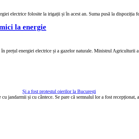
iei electrice folosite la irigații și în acest an. Suma pusă la dispoziția 
mici la energie
n prețul energiei electrice și a gazelor naturale. Ministrul Agriculturii 
Și a fost protestul oierilor la București
te cu jandarmii și cu cântece. Se pare că semnalul lor a fost recepționat,