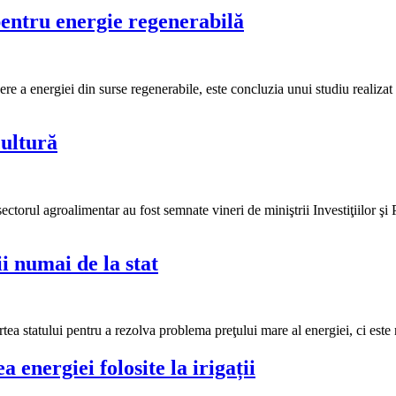
pentru energie regenerabilă
cere a energiei din surse regenerabile, este concluzia unui studiu realiz
cultură
ectorul agroalimentar au fost semnate vineri de miniştrii Investiţiilor şi
i numai de la stat
partea statului pentru a rezolva problema preţului mare al energiei, ci est
 energiei folosite la irigații