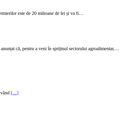
fermierilor este de 20 milioane de lei și va fi…
a anunțat că, pentru a veni în sprijinul sectorului agroalimentar,…
 având
[…]