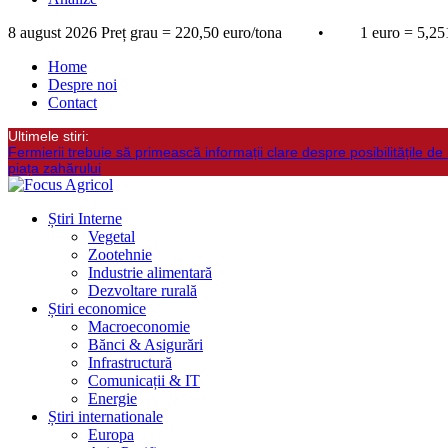
8 august 2026
Preț grau = 220,50 euro/tona • 1 euro = 5,251
Home
Despre noi
Contact
Ultimele stiri:
Fermierii trebuie să primească informații clare despre posibilitățile de 
piața zahărului
Știri Interne
Vegetal
Zootehnie
Industrie alimentară
Dezvoltare rurală
Știri economice
Macroeconomie
Bănci & Asigurări
Infrastructură
Comunicații & IT
Energie
Știri internationale
Europa