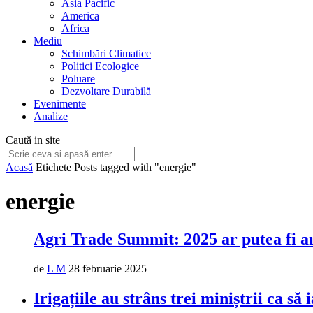
Asia Pacific
America
Africa
Mediu
Schimbări Climatice
Politici Ecologice
Poluare
Dezvoltare Durabilă
Evenimente
Analize
Caută in site
Acasă
Etichete
Posts tagged with "energie"
energie
Agri Trade Summit: 2025 ar putea fi an
de
L M
28 februarie 2025
Irigațiile au strâns trei miniștrii ca să