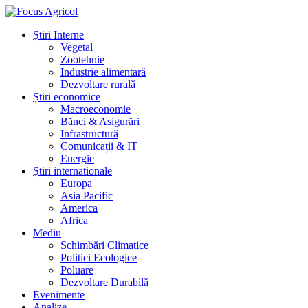
Știri Interne
Vegetal
Zootehnie
Industrie alimentară
Dezvoltare rurală
Știri economice
Macroeconomie
Bănci & Asigurări
Infrastructură
Comunicații & IT
Energie
Știri internationale
Europa
Asia Pacific
America
Africa
Mediu
Schimbări Climatice
Politici Ecologice
Poluare
Dezvoltare Durabilă
Evenimente
Analize