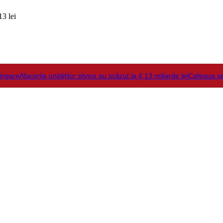
3 lei
irigare
Afacerile unităților silvice au scăzut la 4,13 miliarde lei
Cafeaua s