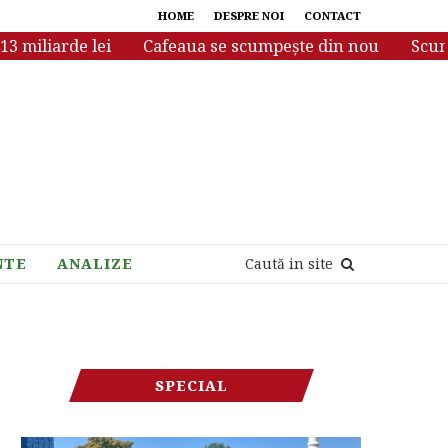
HOME
DESPRE NOI
CONTACT
iliarde lei
Cafeaua se scumpește din nou
Scumpiri 
NTE
ANALIZE
Caută in site
SPECIAL