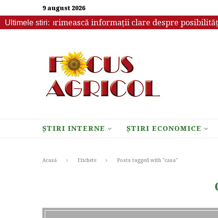
9 august 2026
ebuie să primească informații clare despre posibilitățile d
Ultimele stiri:
ȘTIRI INTERNE
ȘTIRI ECONOMICE
Acasă
Etichete
Posts tagged with "casa"