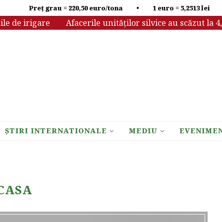
Preț grau = 220,50 euro/tona • 1 euro = 5,2513 lei
e irigare
Afacerile unităților silvice au scăzut la 4,13 m
ȘTIRI INTERNATIONALE
MEDIU
EVENIME
CASA