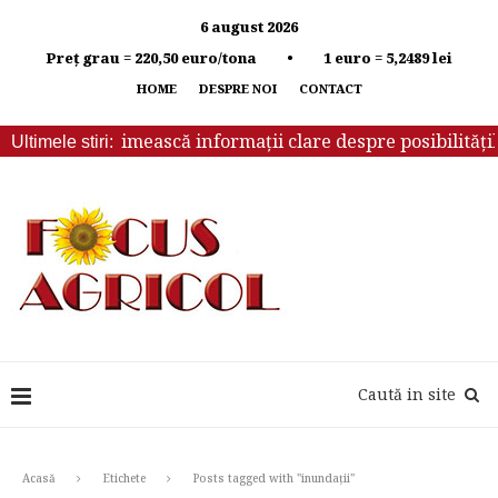
6 august 2026
Preț grau = 220,50 euro/tona • 1 euro = 5,2489 lei
HOME
DESPRE NOI
CONTACT
rebuie să primească informații clare despre posibilitățile 
Ultimele stiri:
Caută in site
Acasă
Etichete
Posts tagged with "inundaţii"