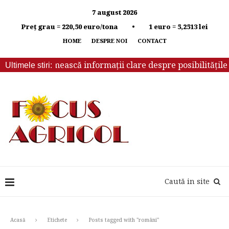
7 august 2026
Preț grau = 220,50 euro/tona • 1 euro = 5,2513 lei
HOME
DESPRE NOI
CONTACT
buie să primească informații clare despre posibilitățile de
Ultimele stiri:
Caută in site
Acasă
Etichete
Posts tagged with "români"