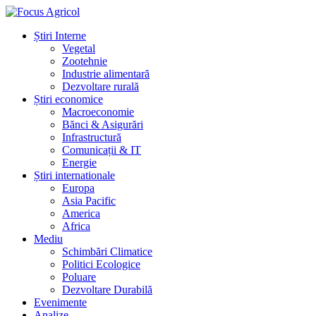
Știri Interne
Vegetal
Zootehnie
Industrie alimentară
Dezvoltare rurală
Știri economice
Macroeconomie
Bănci & Asigurări
Infrastructură
Comunicații & IT
Energie
Știri internationale
Europa
Asia Pacific
America
Africa
Mediu
Schimbări Climatice
Politici Ecologice
Poluare
Dezvoltare Durabilă
Evenimente
Analize