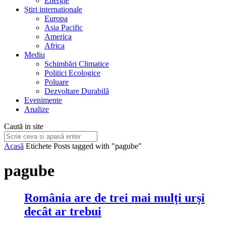
Energie
Știri internationale
Europa
Asia Pacific
America
Africa
Mediu
Schimbări Climatice
Politici Ecologice
Poluare
Dezvoltare Durabilă
Evenimente
Analize
Caută in site
Acasă
Etichete
Posts tagged with "pagube"
pagube
România are de trei mai mulți urși
decât ar trebui