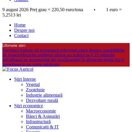
9 august 2026
Preț grau = 220,50 euro/tona • 1 euro =
5,2513 lei
Home
Despre noi
Contact
Ultimele stiri:
Fermierii trebuie să primească informații clare despre posibilitățile
de irigare
Afacerile unităților silvice au scăzut la 4,13 miliarde
lei
Cafeaua se scumpește din nou
Scumpiri la alimente peste tot în
lume
Amenzi pe piața zahărului
Știri Interne
Vegetal
Zootehnie
Industrie alimentară
Dezvoltare rurală
Știri economice
Macroeconomie
Bănci & Asigurări
Infrastructură
Comunicații & IT