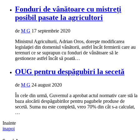
Fonduri de vânătoare cu mistreți
posibil pasate la agricultori
de
M G
17 septembrie 2020
Ministrul Agriculturii, Adrian Oros, doreşte modificarea
legislaţiei din domeniul vânătorii, astfel încât fermierii care au
terenuri ce se suprapun cu fonduri de vânătoare să le
gestioneze astfel încât să poată…
OUG pentru despăgubiri la secetă
de
M G
24 august 2020
În cele din urmă, Guvernul a aprobat actul normativ care stă la
baza alocării despăgubirilor pentru pagubele produse de
secetă. Suma nu este completă, vreo 70% din cât s-a calculat,
…
Inainte
inapoi