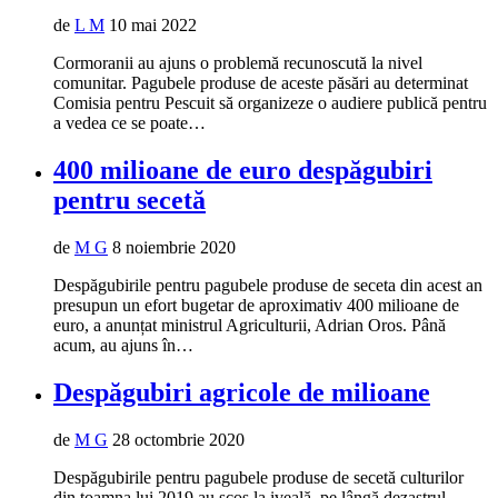
de
L M
10 mai 2022
Cormoranii au ajuns o problemă recunoscută la nivel
comunitar. Pagubele produse de aceste păsări au determinat
Comisia pentru Pescuit să organizeze o audiere publică pentru
a vedea ce se poate…
400 milioane de euro despăgubiri
pentru secetă
de
M G
8 noiembrie 2020
Despăgubirile pentru pagubele produse de seceta din acest an
presupun un efort bugetar de aproximativ 400 milioane de
euro, a anunțat ministrul Agriculturii, Adrian Oros. Până
acum, au ajuns în…
Despăgubiri agricole de milioane
de
M G
28 octombrie 2020
Despăgubirile pentru pagubele produse de secetă culturilor
din toamna lui 2019 au scos la iveală, pe lângă dezastrul