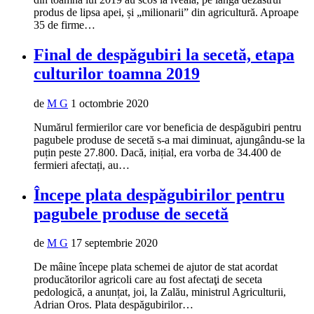
produs de lipsa apei, și „milionarii” din agricultură. Aproape
35 de firme…
Final de despăgubiri la secetă, etapa
culturilor toamna 2019
de
M G
1 octombrie 2020
Numărul fermierilor care vor beneficia de despăgubiri pentru
pagubele produse de secetă s-a mai diminuat, ajungându-se la
puțin peste 27.800. Dacă, inițial, era vorba de 34.400 de
fermieri afectați, au…
Începe plata despăgubirilor pentru
pagubele produse de secetă
de
M G
17 septembrie 2020
De mâine începe plata schemei de ajutor de stat acordat
producătorilor agricoli care au fost afectaţi de seceta
pedologică, a anunțat, joi, la Zalău, ministrul Agriculturii,
Adrian Oros. Plata despăgubirilor…