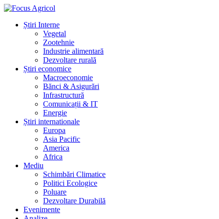
Știri Interne
Vegetal
Zootehnie
Industrie alimentară
Dezvoltare rurală
Știri economice
Macroeconomie
Bănci & Asigurări
Infrastructură
Comunicații & IT
Energie
Știri internationale
Europa
Asia Pacific
America
Africa
Mediu
Schimbări Climatice
Politici Ecologice
Poluare
Dezvoltare Durabilă
Evenimente
Analize