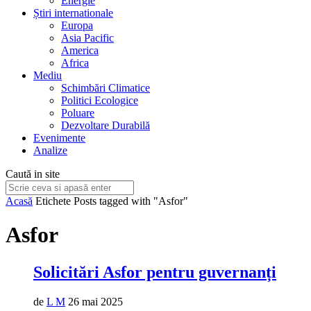
Energie
Știri internationale
Europa
Asia Pacific
America
Africa
Mediu
Schimbări Climatice
Politici Ecologice
Poluare
Dezvoltare Durabilă
Evenimente
Analize
Caută in site
Acasă
Etichete
Posts tagged with "Asfor"
Asfor
Solicitări Asfor pentru guvernanți
de
L M
26 mai 2025