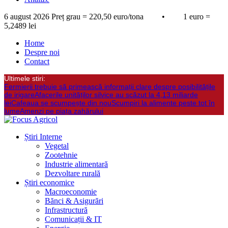
6 august 2026
Preț grau = 220,50 euro/tona • 1 euro =
5,2489 lei
Home
Despre noi
Contact
Ultimele stiri:
Fermierii trebuie să primească informații clare despre posibilitățile
de irigare
Afacerile unităților silvice au scăzut la 4,13 miliarde
lei
Cafeaua se scumpește din nou
Scumpiri la alimente peste tot în
lume
Amenzi pe piața zahărului
Știri Interne
Vegetal
Zootehnie
Industrie alimentară
Dezvoltare rurală
Știri economice
Macroeconomie
Bănci & Asigurări
Infrastructură
Comunicații & IT