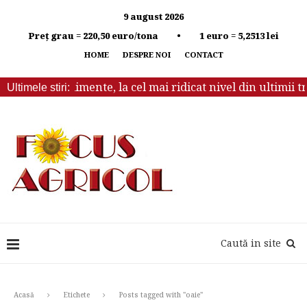
9 august 2026
Preț grau = 220,50 euro/tona • 1 euro = 5,2513 lei
HOME
DESPRE NOI
CONTACT
iale la alimente, la cel mai ridicat nivel din ultimii trei a
Ultimele stiri:
Caută in site
Acasă
Etichete
Posts tagged with "oaie"