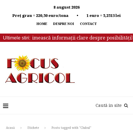
8 august 2026
Preț grau = 220,50 euro/tona • 1 euro = 5,2513 lei
HOME
DESPRE NOI
CONTACT
ebuie să primească informații clare despre posibilitățile d
Ultimele stiri:
Caută in site
Acasă
Etichete
Posts tagged with "Clubul"