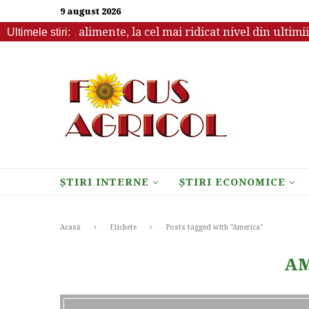
9 august 2026
ondiale la alimente, la cel mai ridicat nivel din ultimii tre
Ultimele stiri:
ȘTIRI INTERNE
ȘTIRI ECONOMICE
Acasă
Etichete
Posts tagged with "America"
A