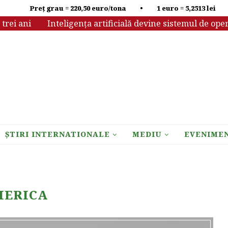
Preț grau = 220,50 euro/tona • 1 euro = 5,2513 lei
i ani
Inteligența artificială devine sistemul de operare 
ȘTIRI INTERNATIONALE
MEDIU
EVENIME
MERICA