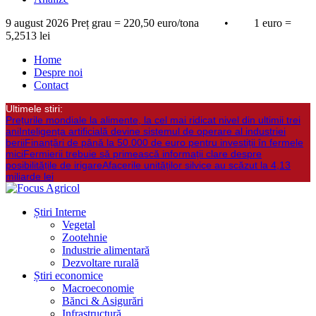
9 august 2026
Preț grau = 220,50 euro/tona • 1 euro =
5,2513 lei
Home
Despre noi
Contact
Ultimele stiri:
Prețurile mondiale la alimente, la cel mai ridicat nivel din ultimii trei
ani
Inteligența artificială devine sistemul de operare al industriei
berii
Finanțări de până la 50.000 de euro pentru investiții în fermele
mici
Fermierii trebuie să primească informații clare despre
posibilitățile de irigare
Afacerile unităților silvice au scăzut la 4,13
miliarde lei
Știri Interne
Vegetal
Zootehnie
Industrie alimentară
Dezvoltare rurală
Știri economice
Macroeconomie
Bănci & Asigurări
Infrastructură