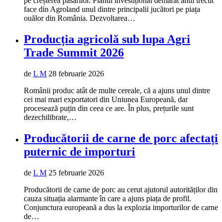
pe creșterea păsărilor. Planul investițional demarat anul trecut
face din Agroland unul dintre principalii jucători pe piața
ouălor din România. Dezvoltarea…
Producția agricolă sub lupa Agri
Trade Summit 2026
de
L M
28 februarie 2026
Românii produc atât de multe cereale, că a ajuns unul dintre
cei mai mari exportatori din Uniunea Europeană, dar
procesează puțin din ceea ce are. În plus, prețurile sunt
dezechilibrate,…
Producătorii de carne de porc afectați
puternic de importuri
de
L M
25 februarie 2026
Producătorii de carne de porc au cerut ajutorul autorităților din
cauza situația alarmante în care a ajuns piața de profil.
Conjunctura europeană a dus la explozia importurilor de carne
de…