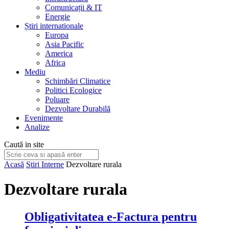
Comunicații & IT
Energie
Știri internationale
Europa
Asia Pacific
America
Africa
Mediu
Schimbări Climatice
Politici Ecologice
Poluare
Dezvoltare Durabilă
Evenimente
Analize
Caută in site
Acasă
Stiri Interne
Dezvoltare rurala
Dezvoltare rurala
Obligativitatea e-Factura pentru