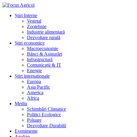
Știri Interne
Vegetal
Zootehnie
Industrie alimentară
Dezvoltare rurală
Știri economice
Macroeconomie
Bănci & Asigurări
Infrastructură
Comunicații & IT
Energie
Știri internationale
Europa
Asia Pacific
America
Africa
Mediu
Schimbări Climatice
Politici Ecologice
Poluare
Dezvoltare Durabilă
Evenimente
Analize