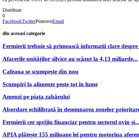
Distribuie
0
Facebook
Twitter
Pinterest
Email
din aceeasi categorie
Fermierii trebuie să primească informații clare despre po
Afacerile unităților silvice au scăzut la 4,13 miliarde...
Cafeaua se scumpește din nou
Scumpiri la alimente peste tot în lume
Amenzi pe piața zahărului
Abordare echilibrată în desemnarea zonelor prioritare
Fermierii cer sprijin financiar pentru sectorul ovin și..
APIA plătește 155 milioane lei pentru motorina aferen