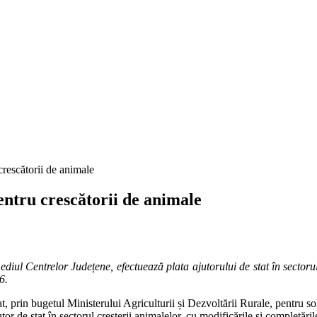
crescătorii de animale
pentru crescătorii de animale
diul Centrelor Județene, efectuează plata ajutorului de stat în sectorul 
6.
t, prin bugetul Ministerului Agriculturii și Dezvoltării Rurale, pentru sol
 de stat în sectorul creșterii animalelor, cu modificările şi completările