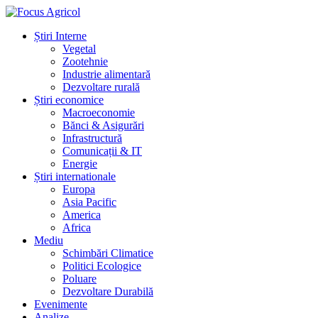
Știri Interne
Vegetal
Zootehnie
Industrie alimentară
Dezvoltare rurală
Știri economice
Macroeconomie
Bănci & Asigurări
Infrastructură
Comunicații & IT
Energie
Știri internationale
Europa
Asia Pacific
America
Africa
Mediu
Schimbări Climatice
Politici Ecologice
Poluare
Dezvoltare Durabilă
Evenimente
Analize