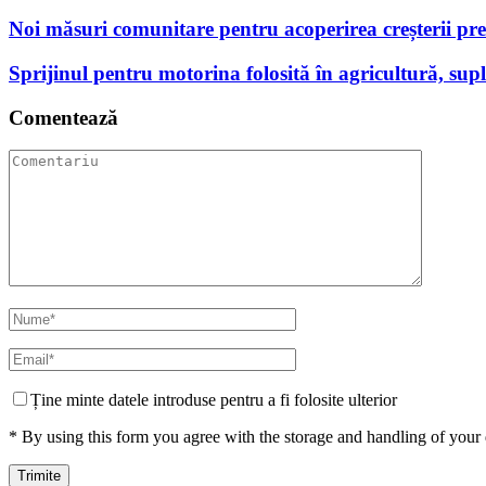
Noi măsuri comunitare pentru acoperirea creșterii preț
Sprijinul pentru motorina folosită în agricultură, supl
Comentează
Ține minte datele introduse pentru a fi folosite ulterior
* By using this form you agree with the storage and handling of your 