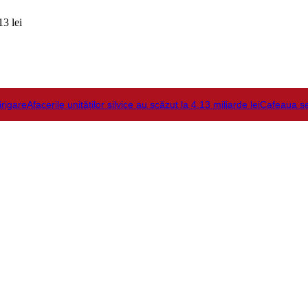
3 lei
irigare
Afacerile unităților silvice au scăzut la 4,13 miliarde lei
Cafeaua s