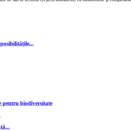
sibilitățile...
 pentru biodiversitate
.
tă...