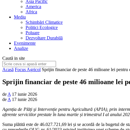
Asia Pacific
America
Africa
Mediu
Schimbări Climatice
Politici Ecologice
Poluare
Dezvoltare Durabilă
Evenimente
Analize
Caută in site
Acasă
Focus Agricol
Sprijin financiar de peste 46 milioane lei pentru 
Sprijin financiar de peste 46 milioane lei 
de
A
17 iunie 2026
de
A
17 iunie 2026
Agenția de Plăți şi Intervenție pentru Agricultură (APIA), prin interme
aferente serviciilor prestate în luna martie și trimestrul I al anului 202
Suma plătită este de 46.027.721,69 lei și se acordă de la bugetul de sta
cu prevederile OUG nr. 61/2023 privind instituirea unei scheme de ajutor