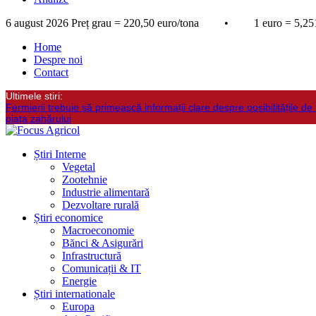
6 august 2026
Preț grau = 220,50 euro/tona • 1 euro = 5,251
Home
Despre noi
Contact
Ultimele stiri:
Fermierii trebuie să primească informații clare despre posibilitățile de 
piața zahărului
Știri Interne
Vegetal
Zootehnie
Industrie alimentară
Dezvoltare rurală
Știri economice
Macroeconomie
Bănci & Asigurări
Infrastructură
Comunicații & IT
Energie
Știri internationale
Europa