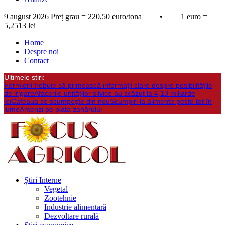
9 august 2026
Preț grau = 220,50 euro/tona • 1 euro =
5,2513 lei
Home
Despre noi
Contact
Ultimele stiri:
Fermierii trebuie să primească informații clare despre posibilitățile
de irigare
Afacerile unităților silvice au scăzut la 4,13 miliarde
lei
Cafeaua se scumpește din nou
Scumpiri la alimente peste tot în
lume
Amenzi pe piața zahărului
Știri Interne
Vegetal
Zootehnie
Industrie alimentară
Dezvoltare rurală