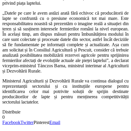
privind piața laptelui.
„Datele pe care le avem astăzi arată fără echivoc că producătorii de
lapte se confruntă cu o presiune economică tot mai mare. Este
responsabilitatea noastră să prezentăm o imagine reală a situației din
teren și să susținem interesele fermierilor români la nivel european.
În același timp, am dispus măsuri pentru îmbunătățirea modului în
care sunt colectate și procesate datele din sector, astfel încât deciziile
să fie fundamentate pe informații complete și actualizate. Așa cum
am solicitat și în Consiliul Agricultură și Pescuit, consider că trebuie
analizată posibilitatea mobilizării rezervei agricole pentru sprijinirea
fermierilor afectați de evoluțiile actuale ale pieței laptelui”, a declarat
viceprim-ministrul Tánczos Barna, ministrul interimar al Agriculturii
și Dezvoltării Rurale.
Ministerul Agriculturii și Dezvoltării Rurale va continua dialogul cu
reprezentanții sectorului și cu instituțiile europene pentru
identificarea celor mai potrivite soluții de sprijin destinate
producătorilor de lapte și pentru menținerea competitivității
sectorului lactatelor.
Distribuie
0
Facebook
Twitter
Pinterest
Email