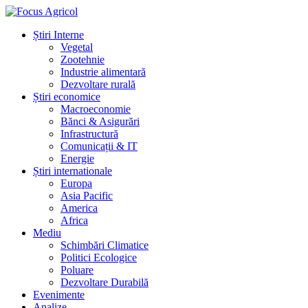
Știri Interne
Vegetal
Zootehnie
Industrie alimentară
Dezvoltare rurală
Știri economice
Macroeconomie
Bănci & Asigurări
Infrastructură
Comunicații & IT
Energie
Știri internationale
Europa
Asia Pacific
America
Africa
Mediu
Schimbări Climatice
Politici Ecologice
Poluare
Dezvoltare Durabilă
Evenimente
Analize