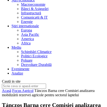
Știri economice
Macroeconomie
Bănci & Asigurări
Infrastructură
Comunicații & IT
Energie
Știri internationale
Europa
Asia Pacific
America
Africa
Mediu
Schimbări Climatice
Politici Ecologice
Poluare
Dezvoltare Durabilă
Evenimente
Analize
Caută in site
Acasă
Focus Agricol
Tánczos Barna cere Comisiei analizarea
mobilizării rezervei agricole pentru sectorul laptelui
Tánczos Barna cere Comisiei analizarea