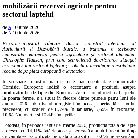
mobilizării rezervei agricole pentru
sectorul laptelui
de
A
10 iunie 2026
de
A
10 iunie 2026
Viceprim-ministrul Tánczos Barna, ministrul interimar al
Agriculturii și Dezvoltării Rurale, a transmis o scrisoare
comisarului european pentru agricultură și sectorul alimentar,
Christophe Hansen, prin care semnalează deteriorarea situației
economice din sectorul laptelui și solicită o reevaluare a evoluțiilor
recente de pe piața europeană a lactatelor.
În scrisoare, ministrul arată că cele mai recente date comunicate
Comisiei Europene indică o accentuare a presiunii asupra
producătorilor de lapte din România. Astfel, prețul mediu al laptelui
la poarta fermei s-a situat în fiecare dintre primele patru luni ale
anului 2026 sub nivelul înregistrat în aceeași perioadă a anului
precedent, cu scăderi de 8,59% în ianuarie, 5,65% în februarie,
10,64% în martie și 10,44% în aprilie.
Totodată, în perioada ianuarie–martie 2026, producția totală de lapte
a crescut cu 14,11% față de aceeași perioadă a anului trecut, în timp
ce cantitatea valorificată pe piață a scăzut cu 10,6%, reprezentând