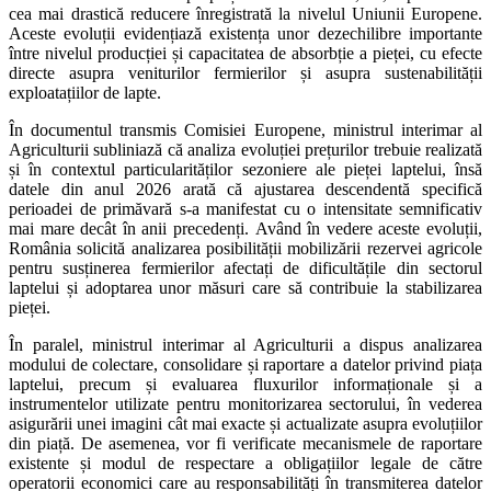
cea mai drastică reducere înregistrată la nivelul Uniunii Europene.
Aceste evoluții evidențiază existența unor dezechilibre importante
între nivelul producției și capacitatea de absorbție a pieței, cu efecte
directe asupra veniturilor fermierilor și asupra sustenabilității
exploatațiilor de lapte.
În documentul transmis Comisiei Europene, ministrul interimar al
Agriculturii subliniază că analiza evoluției prețurilor trebuie realizată
și în contextul particularităților sezoniere ale pieței laptelui, însă
datele din anul 2026 arată că ajustarea descendentă specifică
perioadei de primăvară s-a manifestat cu o intensitate semnificativ
mai mare decât în anii precedenți. Având în vedere aceste evoluții,
România solicită analizarea posibilității mobilizării rezervei agricole
pentru susținerea fermierilor afectați de dificultățile din sectorul
laptelui și adoptarea unor măsuri care să contribuie la stabilizarea
pieței.
În paralel, ministrul interimar al Agriculturii a dispus analizarea
modului de colectare, consolidare și raportare a datelor privind piața
laptelui, precum și evaluarea fluxurilor informaționale și a
instrumentelor utilizate pentru monitorizarea sectorului, în vederea
asigurării unei imagini cât mai exacte și actualizate asupra evoluțiilor
din piață. De asemenea, vor fi verificate mecanismele de raportare
existente și modul de respectare a obligațiilor legale de către
operatorii economici care au responsabilități în transmiterea datelor