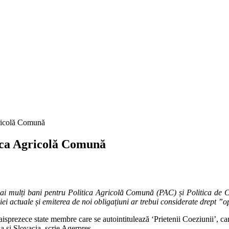
gricolă Comună
ica Agricolă Comună
ai mulți bani pentru Politica Agricolă Comună (PAC) și Politica de C
i actuale și emiterea de noi obligațiuni ar trebui considerate drept ”o
isprezece state membre care se autointitulează ‘Prietenii Coeziunii’, car
 și Slovacia, scrie Agerpres.