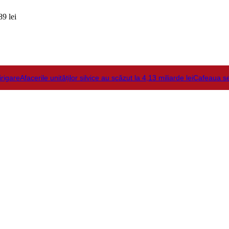
9 lei
irigare
Afacerile unităților silvice au scăzut la 4,13 miliarde lei
Cafeaua s