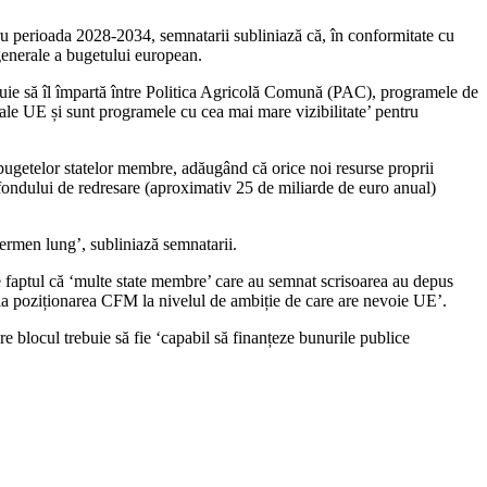
ru perioada 2028-2034, semnatarii subliniază că, în conformitate cu
 generale a bugetului european.
trebuie să îl împartă între Politica Agricolă Comună (PAC), programele de
ie ale UE și sunt programele cu cea mai mare vizibilitate’ pentru
a bugetelor statelor membre, adăugând că orice noi resurse proprii
ul fondului de redresare (aproximativ 25 de miliarde de euro anual)
 termen lung’, subliniază semnatarii.
 de faptul că ‘multe state membre’ care au semnat scrisoarea au depus
ul la poziționarea CFM la nivelul de ambiție de care are nevoie UE’.
e blocul trebuie să fie ‘capabil să finanțeze bunurile publice