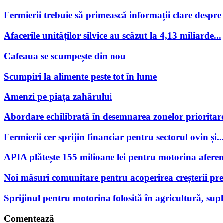
Fermierii trebuie să primească informații clare despre po
Afacerile unităților silvice au scăzut la 4,13 miliarde...
Cafeaua se scumpește din nou
Scumpiri la alimente peste tot în lume
Amenzi pe piața zahărului
Abordare echilibrată în desemnarea zonelor prioritare
Fermierii cer sprijin financiar pentru sectorul ovin și..
APIA plătește 155 milioane lei pentru motorina aferen
Noi măsuri comunitare pentru acoperirea creșterii preț
Sprijinul pentru motorina folosită în agricultură, supl
Comentează