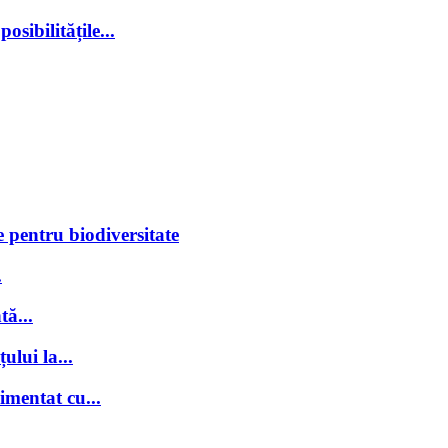
sibilitățile...
 pentru biodiversitate
.
tă...
ului la...
imentat cu...