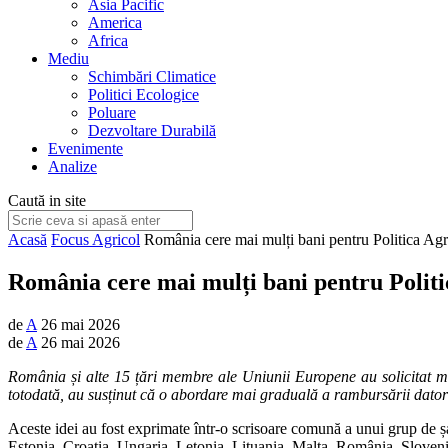
Asia Pacific
America
Africa
Mediu
Schimbări Climatice
Politici Ecologice
Poluare
Dezvoltare Durabilă
Evenimente
Analize
Caută in site
Acasă
Focus Agricol
România cere mai mulți bani pentru Politica A
România cere mai mulți bani pentru Polit
de
A
26 mai 2026
de
A
26 mai 2026
România și alte 15 țări membre ale Uniunii Europene au solicitat m
totodată, au susținut că o abordare mai graduală a rambursării datorie
Aceste idei au fost exprimate într-o scrisoare comună a unui grup de șa
Estonia, Croația, Ungaria, Letonia, Lituania, Malta, România, Slovenia