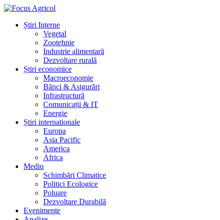
Știri Interne
Vegetal
Zootehnie
Industrie alimentară
Dezvoltare rurală
Știri economice
Macroeconomie
Bănci & Asigurări
Infrastructură
Comunicații & IT
Energie
Știri internationale
Europa
Asia Pacific
America
Africa
Mediu
Schimbări Climatice
Politici Ecologice
Poluare
Dezvoltare Durabilă
Evenimente
Analize