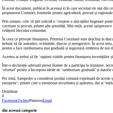
În acest document, publicat în aceeași zi în care secretari de stat di
propunerea Comisiei, fondurile pentru agricultură, pescuit și regionale 
Prin urmare, cele 16 țări solicită o ‘creștere a alocațiilor bugetare pe
coeziune și pescuit, printre alte priorități. Mai mult, aceste șaisprezec
cetățenii blocului comunitar.
În ceea ce privește finanțarea, Prietenii Coeziunii sunt deschiși la dis
trebuie să fie autentice, echitabile, directe și neregresive. În acest se
pentru a face rambursarea mai graduală și sugerează emiterea de noi d
Acestea ar trebui să fie ‘opțiuni viabile pentru finanțarea investițiilo
Într-o declarație adresată presei înainte de a participa la reuniune, s
‘eforturi’ pentru a încorpora ideile de ‘rambursare graduală’ și datori
Per total, Sampedro a considerat poziția comună exprimată de aceste șai
europene’, printre care a menționat securitatea și apărarea, dar și ‘tripla’
Distribuie
0
Facebook
Twitter
Pinterest
Email
din aceeasi categorie