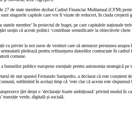
n cele 27 de state membre dezbat Cadrul Financiar Multianual (CFM) pent
sunt singurele capitole care vor fi vizate de reduceri, în ciuda creșterii
ntru statele membre’ în proiectul de buget, pe care capitalele naționale 
e țări susțin că aceste politici ‘contribuie semnificativ la obiectivele che
cuții cu privire la noi surse de venituri care să atenueze presiunea asupr
ns, semnatarii pledează pentru refinanțarea datoriilor contractate în cadr
atorii comune.
r și a bunurilor publice europene esențiale pentru autonomia strategică pe
ecretarul de stat spaniol Fernando Sampedro, a declarat că este conștient
e comună, subliniind în același timp că ‘este clar că acesta este răspuns
sprezece țări drept o ‘declarație foarte ambițioasă’ privind modul în car
 tranziție verde, digitală și socială.