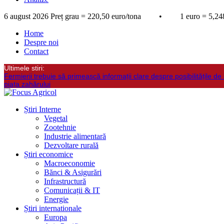
6 august 2026
Preț grau = 220,50 euro/tona • 1 euro = 5,248
Home
Despre noi
Contact
Ultimele stiri:
Fermierii trebuie să primească informații clare despre posibilitățile de 
piața zahărului
Știri Interne
Vegetal
Zootehnie
Industrie alimentară
Dezvoltare rurală
Știri economice
Macroeconomie
Bănci & Asigurări
Infrastructură
Comunicații & IT
Energie
Știri internationale
Europa