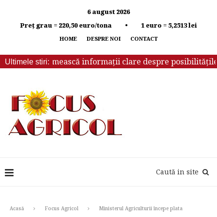
6 august 2026
Preț grau = 220,50 euro/tona • 1 euro = 5,2513 lei
HOME
DESPRE NOI
CONTACT
buie să primească informații clare despre posibilitățile de
Ultimele stiri:
Caută in site
Acasă
Focus Agricol
Ministerul Agriculturii începe plata