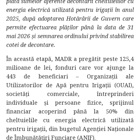
plata sumelor aferente decontării cheltuielilor cu
energia electrică utilizată pentru irigații în anul
2025, după adoptarea Hotărârii de Guvern care
permite efectuarea plăților până la data de 31
mai 2026 și semnarea ordinului privind stabilirea
cotei de decontare.
În această etapă, MADR a pregătit peste 125,4
milioane de lei, fonduri care vor ajunge la
443 de beneficiari – Organizații ale
Utilizatorilor de Apă pentru Irigații (OUAI),
societăți comerciale, întreprinderi
individuale și persoane fizice, sprijinul
financiar acoperind până la 50% din
cheltuielile cu energia electrică utilizată
pentru irigații, din bugetul Agenției Naționale
de Îmbunătățiri Funciare (ANIF).