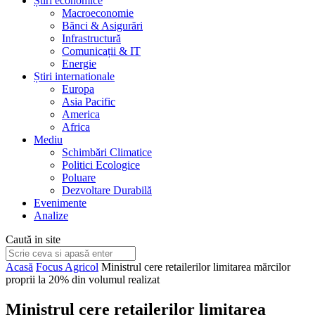
Știri economice
Macroeconomie
Bănci & Asigurări
Infrastructură
Comunicații & IT
Energie
Știri internationale
Europa
Asia Pacific
America
Africa
Mediu
Schimbări Climatice
Politici Ecologice
Poluare
Dezvoltare Durabilă
Evenimente
Analize
Caută in site
Acasă
Focus Agricol
Ministrul cere retailerilor limitarea mărcilor
proprii la 20% din volumul realizat
Ministrul cere retailerilor limitarea