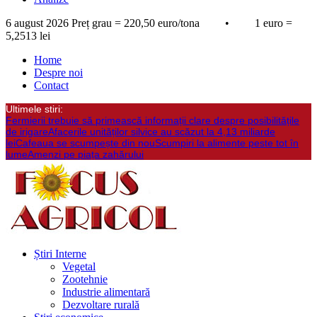
6 august 2026
Preț grau = 220,50 euro/tona • 1 euro =
5,2513 lei
Home
Despre noi
Contact
Ultimele stiri:
Fermierii trebuie să primească informații clare despre posibilitățile
de irigare
Afacerile unităților silvice au scăzut la 4,13 miliarde
lei
Cafeaua se scumpește din nou
Scumpiri la alimente peste tot în
lume
Amenzi pe piața zahărului
Știri Interne
Vegetal
Zootehnie
Industrie alimentară
Dezvoltare rurală