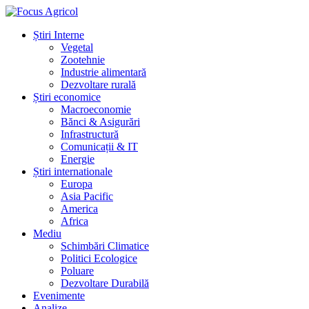
Știri Interne
Vegetal
Zootehnie
Industrie alimentară
Dezvoltare rurală
Știri economice
Macroeconomie
Bănci & Asigurări
Infrastructură
Comunicații & IT
Energie
Știri internationale
Europa
Asia Pacific
America
Africa
Mediu
Schimbări Climatice
Politici Ecologice
Poluare
Dezvoltare Durabilă
Evenimente
Analize