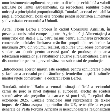
unor instrumente suplimentare pentru o distribuție echitabilă a valorii
adăugate pe lanțul agroalimentar, cu respectarea regulilor pieței
unice și a principiului proporționalității. Totodată, accesul echitabil la
piață al producătorii locali este prioritar pentru securitatea alimentară
și diversitatea economică a Uniunii.
Astfel, Florin Barbu a propus în cadrul Consiliului AgriFish, în
prezența comisarului european pentru Agricultură și Alimentație și a
miniștrilor din statele UE, patru măsuri pentru eliminarea practicilor
comerciale neloiale: limitarea mărcilor proprii ale retailerilor la
maximum 20% din volumul realizat, stabilirea unui adaos comercial
similar sau identic pentru aceeași gamă de produse, eliminarea
refacturării remizelor și a rabaturilor abuzive și reglementarea clară a
discounturilor pentru a preveni vânzarea sub costul de producție.
„Introducerea acestor măsuri este esențială pentru echilibrarea pieței
și facilitarea accesului producătorilor și fermierilor noștri la rafturile
marilor rețele comerciale”, a declarat Florin Barbu.
Totodată, ministrul Barbu a semnalat situația dificilă a sectorului
cărnii de porc la nivel național și european, afectat de scăderi
semnficative ale prețurilor la carcase și porci vii, începând din
octombrie 2025. Cauzele principale sunt reprezentate de taxele
impuse de China asupra importurilor din UE, restricțiile la export
generate de Pesta Porcină Africană și nerecunoașterea regionalizării