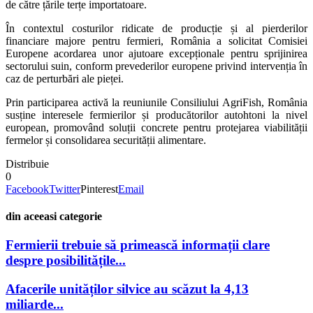
de către țările terțe importatoare.
În contextul costurilor ridicate de producție și al pierderilor
financiare majore pentru fermieri, România a solicitat Comisiei
Europene acordarea unor ajutoare excepționale pentru sprijinirea
sectorului suin, conform prevederilor europene privind intervenția în
caz de perturbări ale pieței.
Prin participarea activă la reuniunile Consiliului AgriFish, România
susține interesele fermierilor și producătorilor autohtoni la nivel
european, promovând soluții concrete pentru protejarea viabilității
fermelor și consolidarea securității alimentare.
Distribuie
0
Facebook
Twitter
Pinterest
Email
din aceeasi categorie
Fermierii trebuie să primească informații clare
despre posibilitățile...
Afacerile unităților silvice au scăzut la 4,13
miliarde...