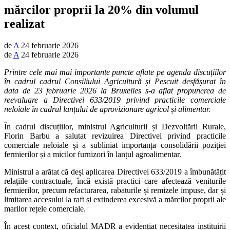
mărcilor proprii la 20% din volumul
realizat
de
A
24 februarie 2026
de
A
24 februarie 2026
Printre cele mai mai importante puncte aflate pe agenda discuțiilor
în cadrul cadrul Consiliului Agricultură și Pescuit desfășurat în
data de 23 februarie 2026 la Bruxelles s-a aflat propunerea de
reevaluare a Directivei 633/2019 privind practicile comerciale
neloiale în cadrul lanțului de aprovizionare agricol și alimentar.
În cadrul discuțiilor, ministrul Agriculturii și Dezvoltării Rurale,
Florin Barbu a salutat revizuirea Directivei privind practicile
comerciale neloiale și a subliniat importanța consolidării poziției
fermierilor și a micilor furnizori în lanțul agroalimentar.
Ministrul a arătat că deși aplicarea Directivei 633/2019 a îmbunătățit
relațiile contractuale, încă există practici care afectează veniturile
fermierilor, precum refacturarea, rabaturile și remizele impuse, dar și
limitarea accesului la raft și extinderea excesivă a mărcilor proprii ale
marilor rețele comerciale.
În acest context, oficialul MADR a evidențiat necesitatea instituirii