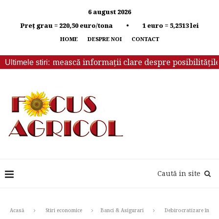
6 august 2026
Preț grau = 220,50 euro/tona • 1 euro = 5,2513 lei
HOME
DESPRE NOI
CONTACT
ebuie să primească informații clare despre posibilitățile d
Ultimele stiri:
Caută in site
Acasă
Stiri economice
Banci & Asigurari
Debirocratizare în