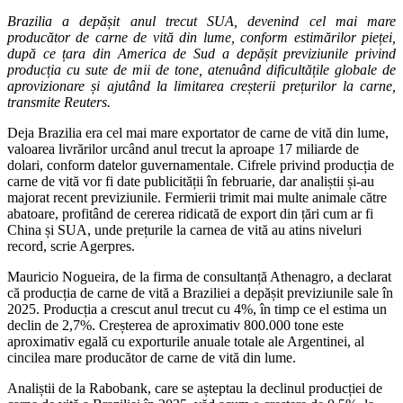
Brazilia a depășit anul trecut SUA, devenind cel mai mare
producător de carne de vită din lume, conform estimărilor pieței,
după ce țara din America de Sud a depășit previziunile privind
producția cu sute de mii de tone, atenuând dificultățile globale de
aprovizionare și ajutând la limitarea creșterii prețurilor la carne,
transmite Reuters.
Deja Brazilia era cel mai mare exportator de carne de vită din lume,
valoarea livrărilor urcând anul trecut la aproape 17 miliarde de
dolari, conform datelor guvernamentale. Cifrele privind producția de
carne de vită vor fi date publicității în februarie, dar analiștii și-au
majorat recent previziunile. Fermierii trimit mai multe animale către
abatoare, profitând de cererea ridicată de export din țări cum ar fi
China și SUA, unde prețurile la carnea de vită au atins niveluri
record, scrie Agerpres.
Mauricio Nogueira, de la firma de consultanță Athenagro, a declarat
că producția de carne de vită a Braziliei a depășit previziunile sale în
2025. Producția a crescut anul trecut cu 4%, în timp ce el estima un
declin de 2,7%. Creșterea de aproximativ 800.000 tone este
aproximativ egală cu exporturile anuale totale ale Argentinei, al
cincilea mare producător de carne de vită din lume.
Analiștii de la Rabobank, care se așteptau la declinul producției de