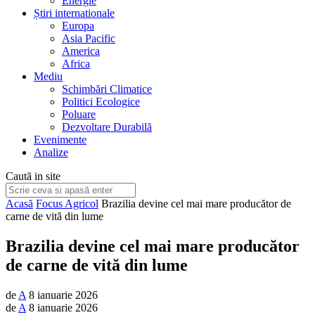
Energie
Știri internationale
Europa
Asia Pacific
America
Africa
Mediu
Schimbări Climatice
Politici Ecologice
Poluare
Dezvoltare Durabilă
Evenimente
Analize
Caută in site
Acasă
Focus Agricol
Brazilia devine cel mai mare producător de
carne de vită din lume
Brazilia devine cel mai mare producător
de carne de vită din lume
de
A
8 ianuarie 2026
de
A
8 ianuarie 2026