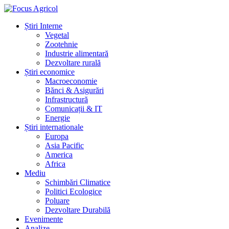
Știri Interne
Vegetal
Zootehnie
Industrie alimentară
Dezvoltare rurală
Știri economice
Macroeconomie
Bănci & Asigurări
Infrastructură
Comunicații & IT
Energie
Știri internationale
Europa
Asia Pacific
America
Africa
Mediu
Schimbări Climatice
Politici Ecologice
Poluare
Dezvoltare Durabilă
Evenimente
Analize