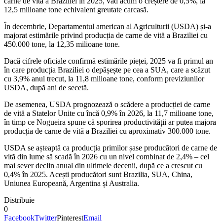
carne de vită a Braziliei în 2025, văd acum o creștere de 0,5%, la
12,5 milioane tone echivalent greutate carcasă.
În decembrie, Departamentul american al Agriculturii (USDA) și-a
majorat estimările privind producția de carne de vită a Braziliei cu
450.000 tone, la 12,35 milioane tone.
Dacă cifrele oficiale confirmă estimările pieței, 2025 va fi primul an
în care producția Braziliei o depășește pe cea a SUA, care a scăzut
cu 3,9% anul trecut, la 11,8 milioane tone, conform previziunilor
USDA, după ani de secetă.
De asemenea, USDA prognozează o scădere a producției de carne
de vită a Statelor Unite cu încă 0,9% în 2026, la 11,7 milioane tone,
în timp ce Nogueira spune că sporirea productivității ar putea majora
producția de carne de vită a Braziliei cu aproximativ 300.000 tone.
USDA se așteaptă ca producția primilor șase producători de carne de
vită din lume să scadă în 2026 cu un nivel combinat de 2,4% – cel
mai sever declin anual din ultimele decenii, după ce a crescut cu
0,4% în 2025. Acești producători sunt Brazilia, SUA, China,
Uniunea Europeană, Argentina și Australia.
Distribuie
0
Facebook
Twitter
Pinterest
Email