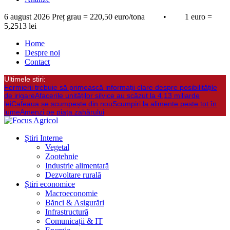
6 august 2026
Preț grau = 220,50 euro/tona • 1 euro =
5,2513 lei
Home
Despre noi
Contact
Ultimele stiri:
Fermierii trebuie să primească informații clare despre posibilitățile
de irigare
Afacerile unităților silvice au scăzut la 4,13 miliarde
lei
Cafeaua se scumpește din nou
Scumpiri la alimente peste tot în
lume
Amenzi pe piața zahărului
Știri Interne
Vegetal
Zootehnie
Industrie alimentară
Dezvoltare rurală
Știri economice
Macroeconomie
Bănci & Asigurări
Infrastructură
Comunicații & IT