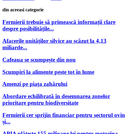
din aceeasi categorie
Fermierii trebuie să primească informații clare
despre posibilitățile...
Afacerile unităților silvice au scăzut la 4,13
miliarde...
Cafeaua se scumpește din nou
Scumpiri la alimente peste tot în lume
Amenzi pe piața zahărului
Abordare echilibrată în desemnarea zonelor
prioritare pentru biodiversitate
Fermierii cer sprijin financiar pentru sectorul ovin
și...
APIA plătește 155 milioane lei pentru motorina