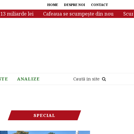
HOME
DESPRE NOI
CONTACT
iliarde lei
Cafeaua se scumpește din nou
Scumpiri 
NTE
ANALIZE
Caută in site
SPECIAL