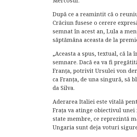
Mercosur.
După ce a reamintit că o reuniu
Crăciun fusese o cerere expresă
semnat în acest an, Lula a menț
săptămâna aceasta de la premie
„Aceasta a spus, textual, că la 
semnare. Dacă ea va fi pregăti
Franța, potrivit Ursulei von der
ca Franța, de una singură, să b
da Silva.
Aderarea Italiei este vitală pen
Frața va atinge obiectivul unei 
state membre, ce reprezintă ma
Ungaria sunt deja voturi sigur