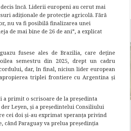
 decis încă. Liderii europeni au cerut mai
ri adiționale de protecție agricolă. Fără
lor, nu va fi posibilă finalizarea unei
eja de mai bine de 26 de ani”, a explicat
guazu fusese ales de Brazilia, care deține
doilea semestru din 2025, drept un cadru
dului, dar, în final, niciun lider european
propierea triplei frontiere cu Argentina și
ri a primit o scrisoare de la președinta
er Leyen, și a președintelui Consiliului
e cei doi și-au exprimat speranța privind
, când Paraguay va prelua președinția