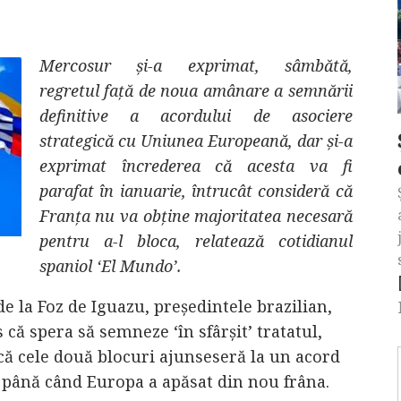
Mercosur și-a exprimat, sâmbătă,
regretul față de noua amânare a semnării
definitive a acordului de asociere
strategică cu Uniunea Europeană, dar și-a
exprimat încrederea că acesta va fi
parafat în ianuarie, întrucât consideră că
Franța nu va obține majoritatea necesară
pentru a-l bloca, relatează cotidianul
spaniol ‘El Mundo’.
 la Foz de Iguazu, președintele brazilian,
s că spera să semneze ‘în sfârșit’ tratatul,
 că cele două blocuri ajunseseră la un acord
 până când Europa a apăsat din nou frâna.