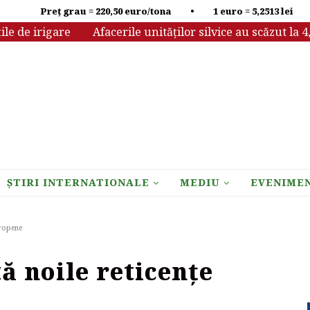
Preț grau = 220,50 euro/tona • 1 euro = 5,2513 lei
e irigare
Afacerile unităților silvice au scăzut la 4,13 m
ȘTIRI INTERNATIONALE
MEDIU
EVENIME
uropene
ă noile reticențe