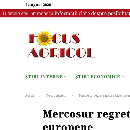
7 august 2026
rebuie să primească informații clare despre posibilitățile d
Ultimele stiri:
ȘTIRI INTERNE
ȘTIRI ECONOMICE
Acasă
Focus Agricol
Mercosur regretă noile reticențe e
Mercosur regret
europene