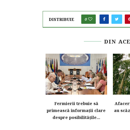
DISTRIBUIE
0
DIN AC
l pentru motorina
Fermierii trebuie să
Afaceri
ă în agricultură,
primească informații clare
au scăz
imentat cu...
despre posibilitățile...