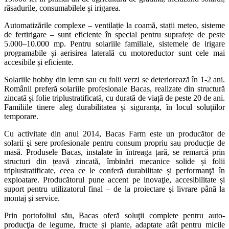
răsadurile, consumabilele și irigarea.
Automatizările complexe – ventilație la coamă, stații meteo, sisteme
de fertirigare – sunt eficiente în special pentru suprafețe de peste
5.000–10.000 mp. Pentru solariile familiale, sistemele de irigare
programabile și aerisirea laterală cu motoreductor sunt cele mai
accesibile și eficiente.
Solariile hobby din lemn sau cu folii verzi se deteriorează în 1-2 ani.
Românii preferă solariile profesionale Bacas, realizate din structură
zincată și folie triplustratificată, cu durată de viață de peste 20 de ani.
Familiile tinere aleg durabilitatea și siguranța, în locul soluțiilor
temporare.
Cu activitate din anul 2014, Bacas Farm este un producător de
solarii şi sere profesionale pentru consum propriu sau producție de
masă. Produsele Bacas, instalate în întreaga țară, se remarcă prin
structuri din țeavă zincată, îmbinări mecanice solide și folii
triplustratificate, ceea ce le conferă durabilitate și performanţă în
exploatare. Producătorul pune accent pe inovaţie, accesibilitate și
suport pentru utilizatorul final – de la proiectare şi livrare până la
montaj şi service.
Prin portofoliul său, Bacas oferă soluţii complete pentru auto­
producţia de legume, fructe și plante, adaptate atât pentru micile