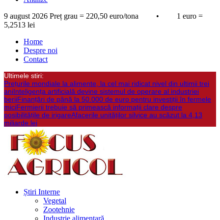
9 august 2026
Preț grau = 220,50 euro/tona • 1 euro =
5,2513 lei
Home
Despre noi
Contact
Ultimele stiri:
Prețurile mondiale la alimente, la cel mai ridicat nivel din ultimii trei
ani
Inteligența artificială devine sistemul de operare al industriei
berii
Finanțări de până la 50.000 de euro pentru investiții în fermele
mici
Fermierii trebuie să primească informații clare despre
posibilitățile de irigare
Afacerile unităților silvice au scăzut la 4,13
miliarde lei
Știri Interne
Vegetal
Zootehnie
Industrie alimentară