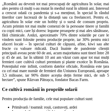
„Românii au devenit tot mai preocupați de agricultura în solar, mai
ales pentru că mulți s-au mutat în mediul rural în ultimii ani. Interesul
a crescut odată cu pandemia și s-a menținut, în special în rândul
tinerilor care lucrează de la distanță sau ca freelanceri. Pentru ei,
agricultura în solar este un hobby și o sursă de consum propriu.
Acum primim tot mai multe comenzi de la persoane tinere și familii
cu copii mici, care își doresc legume proaspete și mai ales sănătoase,
fără chimicale. Astăzi, aproximativ 70% dintre solariile pe care le
vindem sunt folosite pentru producție proprie, iar 30% pentru mici
afaceri locale – în special culturi de căpșuni, afine, kiwi sau alte
fructe cu valoare ridicată. Dacă înainte de pandemie clienții
principali aveau peste 60 de ani, acum majoritatea sunt tineri între 28
și 45 de ani. Iar în ultimii 10 ani am văzut cum apar tot mai mulți
fermieri care cultivă culturi premium și plante exotice în România.
Potențialul este infinit, conform datelor oficiale, România este țara
cu cel mai mare număr de fermieri din Uniunea Europeană, aproape
3,5 milioane, iar 90% dintre aceștia dețin ferme mici, de sub 5
hectare”, spune Răzvan Pătrașcu, fondator Bacas Farm.
Ce cultivă românii în propriile solarii
Pentru producția de familie, cele mai populare culturi sunt:
Primăvară / toamnă: roșii, castraveți, ardei