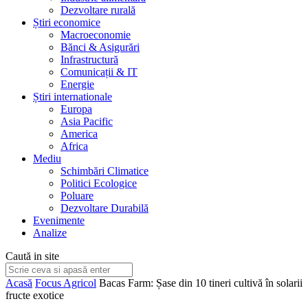
Dezvoltare rurală
Știri economice
Macroeconomie
Bănci & Asigurări
Infrastructură
Comunicații & IT
Energie
Știri internationale
Europa
Asia Pacific
America
Africa
Mediu
Schimbări Climatice
Politici Ecologice
Poluare
Dezvoltare Durabilă
Evenimente
Analize
Caută in site
Acasă
Focus Agricol
Bacas Farm: Șase din 10 tineri cultivă în solarii
fructe exotice