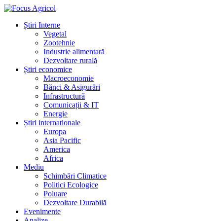
Știri Interne
Vegetal
Zootehnie
Industrie alimentară
Dezvoltare rurală
Știri economice
Macroeconomie
Bănci & Asigurări
Infrastructură
Comunicații & IT
Energie
Știri internationale
Europa
Asia Pacific
America
Africa
Mediu
Schimbări Climatice
Politici Ecologice
Poluare
Dezvoltare Durabilă
Evenimente
Analize