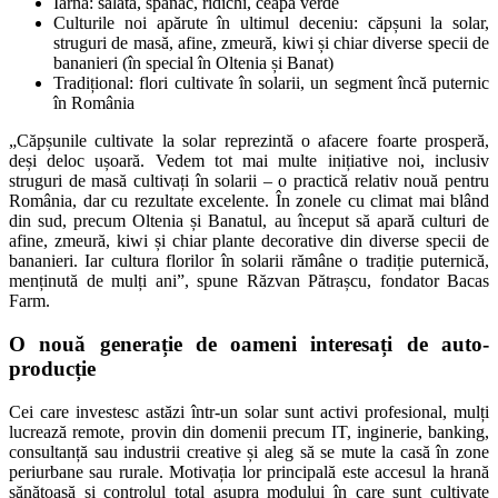
Iarna: salată, spanac, ridichi, ceapă verde
Culturile noi apărute în ultimul deceniu: căpșuni la solar,
struguri de masă, afine, zmeură, kiwi și chiar diverse specii de
bananieri (în special în Oltenia și Banat)
Tradițional: flori cultivate în solarii, un segment încă puternic
în România
„Căpșunile cultivate la solar reprezintă o afacere foarte prosperă,
deși deloc ușoară. Vedem tot mai multe inițiative noi, inclusiv
struguri de masă cultivați în solarii – o practică relativ nouă pentru
România, dar cu rezultate excelente. În zonele cu climat mai blând
din sud, precum Oltenia și Banatul, au început să apară culturi de
afine, zmeură, kiwi și chiar plante decorative din diverse specii de
bananieri. Iar cultura florilor în solarii rămâne o tradiție puternică,
menținută de mulți ani”, spune Răzvan Pătrașcu, fondator Bacas
Farm.
O nouă generație de oameni interesați de auto-
producție
Cei care investesc astăzi într-un solar sunt activi profesional, mulți
lucrează remote, provin din domenii precum IT, inginerie, banking,
consultanță sau industrii creative și aleg să se mute la casă în zone
periurbane sau rurale. Motivația lor principală este accesul la hrană
sănătoasă și controlul total asupra modului în care sunt cultivate