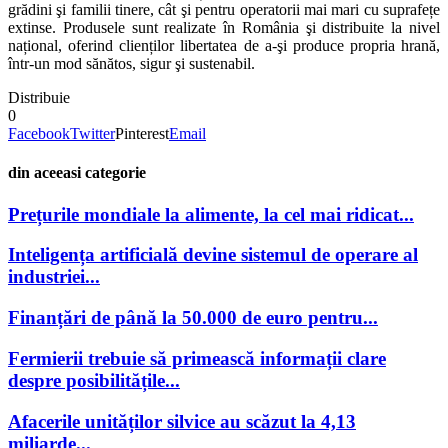
grădini şi familii tinere, cât şi pentru operatorii mai mari cu suprafețe
extinse. Produsele sunt realizate în România şi distribuite la nivel
național, oferind clienților libertatea de a-şi produce propria hrană,
într-un mod sănătos, sigur şi sustenabil.
Distribuie
0
Facebook
Twitter
Pinterest
Email
din aceeasi categorie
Prețurile mondiale la alimente, la cel mai ridicat...
Inteligența artificială devine sistemul de operare al
industriei...
Finanțări de până la 50.000 de euro pentru...
Fermierii trebuie să primească informații clare
despre posibilitățile...
Afacerile unităților silvice au scăzut la 4,13
miliarde...