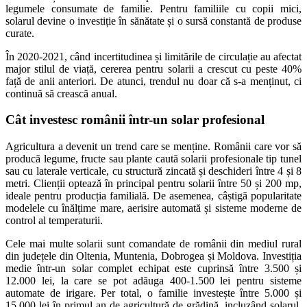
legumele consumate de familie. Pentru familiile cu copii mici,
solarul devine o investiție în sănătate și o sursă constantă de produse
curate.
În 2020-2021, când incertitudinea și limitările de circulație au afectat
major stilul de viață, cererea pentru solarii a crescut cu peste 40%
față de anii anteriori. De atunci, trendul nu doar că s-a menținut, ci
continuă să crească anual.
Cât investesc românii într-un solar profesional
Agricultura a devenit un trend care se menține. Românii care vor să
producă legume, fructe sau plante caută solarii profesionale tip tunel
sau cu laterale verticale, cu structură zincată și deschideri între 4 și 8
metri. Clienții optează în principal pentru solarii între 50 și 200 mp,
ideale pentru producția familială. De asemenea, câștigă popularitate
modelele cu înălțime mare, aerisire automată și sisteme moderne de
control al temperaturii.
Cele mai multe solarii sunt comandate de românii din mediul rural
din județele din Oltenia, Muntenia, Dobrogea și Moldova. Investiția
medie într-un solar complet echipat este cuprinsă între 3.500 și
12.000 lei, la care se pot adăuga 400-1.500 lei pentru sisteme
automate de irigare. Per total, o familie investește între 5.000 și
15.000 lei în primul an de agricultură de grădină, incluzând solarul,