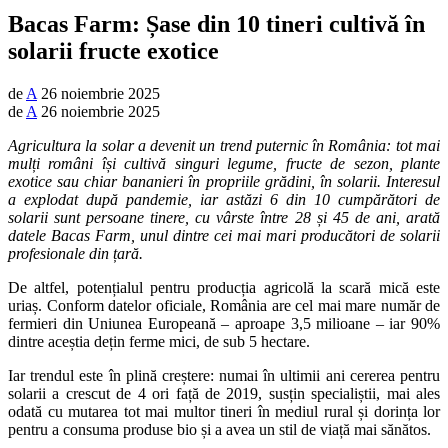
Bacas Farm: Șase din 10 tineri cultivă în
solarii fructe exotice
de
A
26 noiembrie 2025
de
A
26 noiembrie 2025
Agricultura la solar a devenit un trend puternic în România: tot mai
mulți români își cultivă singuri legume, fructe de sezon, plante
exotice sau chiar bananieri în propriile grădini, în solarii. Interesul
a explodat după pandemie, iar astăzi 6 din 10 cumpărători de
solarii sunt persoane tinere, cu vârste între 28 și 45 de ani, arată
datele Bacas Farm, unul dintre cei mai mari producători de solarii
profesionale din țară.
De altfel, potențialul pentru producția agricolă la scară mică este
uriaș. Conform datelor oficiale, România are cel mai mare număr de
fermieri din Uniunea Europeană – aproape 3,5 milioane – iar 90%
dintre aceștia dețin ferme mici, de sub 5 hectare.
Iar trendul este în plină creștere: numai în ultimii ani cererea pentru
solarii a crescut de 4 ori față de 2019, susțin specialiștii, mai ales
odată cu mutarea tot mai multor tineri în mediul rural și dorința lor
pentru a consuma produse bio și a avea un stil de viață mai sănătos.