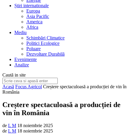
Energie
Știri internationale
Europa
Asia Pacific
America
Africa
Mediu
Schimbări Climatice
Politici Ecologice
Poluare
Dezvoltare Durabilă
Evenimente
Analize
Caută in site
Acasă
Focus Agricol
Creștere spectaculoasă a producției de vin în
România
Creștere spectaculoasă a producției de
vin în România
de
L M
18 noiembrie 2025
de
L M
18 noiembrie 2025