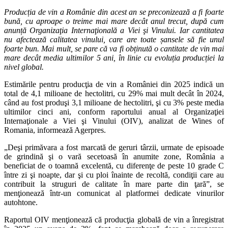
Producția de vin a Românie din acest an se preconizează a fi foarte
bună, cu aproape o treime mai mare decât anul trecut, după cum
anunță Organizaţia Internaţională a Viei şi Vinului. Iar cantitatea
nu afectează calitatea vinului, care are toate șansele să fie unul
foarte bun. Mai mult, se pare că va fi obținută o cantitate de vin mai
mare decât media ultimilor 5 ani, în linie cu evoluția producției la
nivel global.
Estimările pentru producţia de vin a României din 2025 indică un
total de 4,1 milioane de hectolitri, cu 29% mai mult decât în 2024,
când au fost produşi 3,1 milioane de hectolitri, şi cu 3% peste media
ultimilor cinci ani, conform raportului anual al Organizaţiei
Internaţionale a Viei şi Vinului (OIV), analizat de Wines of
Romania, informează Agerpres.
„Deşi primăvara a fost marcată de geruri târzii, urmate de episoade
de grindină şi o vară secetoasă în anumite zone, România a
beneficiat de o toamnă excelentă, cu diferenţe de peste 10 grade C
între zi şi noapte, dar şi cu ploi înainte de recoltă, condiţii care au
contribuit la struguri de calitate în mare parte din ţară”, se
menţionează într-un comunicat al platformei dedicate vinurilor
autohtone.
Raportul OIV menţionează că producţia globală de vin a înregistrat