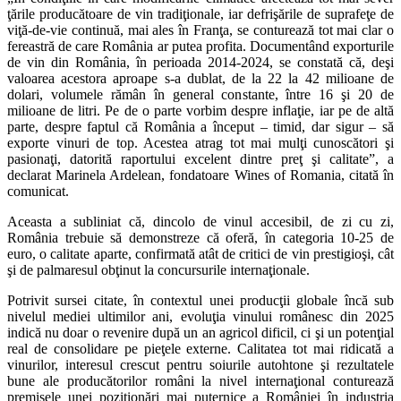
ţările producătoare de vin tradiţionale, iar defrişările de suprafeţe de
viţă-de-vie continuă, mai ales în Franţa, se conturează tot mai clar o
fereastră de care România ar putea profita. Documentând exporturile
de vin din România, în perioada 2014-2024, se constată că, deşi
valoarea acestora aproape s-a dublat, de la 22 la 42 milioane de
dolari, volumele rămân în general constante, între 16 şi 20 de
milioane de litri. Pe de o parte vorbim despre inflaţie, iar pe de altă
parte, despre faptul că România a început – timid, dar sigur – să
exporte vinuri de top. Acestea atrag tot mai mulţi cunoscători şi
pasionaţi, datorită raportului excelent dintre preţ şi calitate”, a
declarat Marinela Ardelean, fondatoare Wines of Romania, citată în
comunicat.
Aceasta a subliniat că, dincolo de vinul accesibil, de zi cu zi,
România trebuie să demonstreze că oferă, în categoria 10-25 de
euro, o calitate aparte, confirmată atât de critici de vin prestigioşi, cât
şi de palmaresul obţinut la concursurile internaţionale.
Potrivit sursei citate, în contextul unei producţii globale încă sub
nivelul mediei ultimilor ani, evoluţia vinului românesc din 2025
indică nu doar o revenire după un an agricol dificil, ci şi un potenţial
real de consolidare pe pieţele externe. Calitatea tot mai ridicată a
vinurilor, interesul crescut pentru soiurile autohtone şi rezultatele
bune ale producătorilor români la nivel internaţional conturează
premisele unei poziţionări mai puternice a României în industria