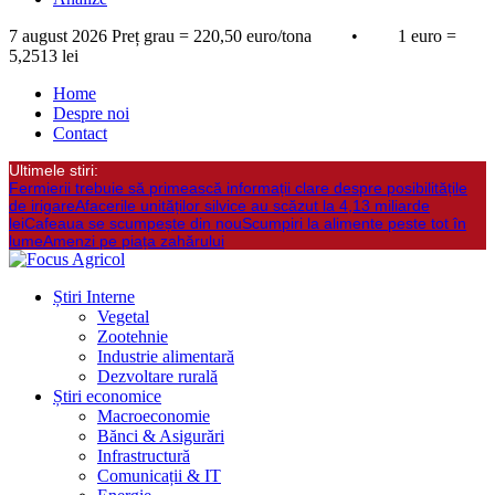
7 august 2026
Preț grau = 220,50 euro/tona • 1 euro =
5,2513 lei
Home
Despre noi
Contact
Ultimele stiri:
Fermierii trebuie să primească informații clare despre posibilitățile
de irigare
Afacerile unităților silvice au scăzut la 4,13 miliarde
lei
Cafeaua se scumpește din nou
Scumpiri la alimente peste tot în
lume
Amenzi pe piața zahărului
Știri Interne
Vegetal
Zootehnie
Industrie alimentară
Dezvoltare rurală
Știri economice
Macroeconomie
Bănci & Asigurări
Infrastructură
Comunicații & IT