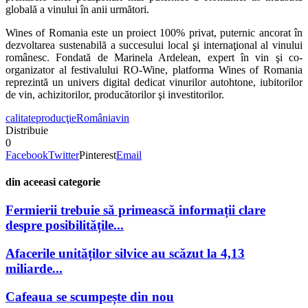
globală a vinului în anii următori.
Wines of Romania este un proiect 100% privat, puternic ancorat în
dezvoltarea sustenabilă a succesului local şi internaţional al vinului
românesc. Fondată de Marinela Ardelean, expert în vin şi co-
organizator al festivalului RO-Wine, platforma Wines of Romania
reprezintă un univers digital dedicat vinurilor autohtone, iubitorilor
de vin, achizitorilor, producătorilor şi investitorilor.
calitate
producţie
România
vin
Distribuie
0
Facebook
Twitter
Pinterest
Email
din aceeasi categorie
Fermierii trebuie să primească informații clare
despre posibilitățile...
Afacerile unităților silvice au scăzut la 4,13
miliarde...
Cafeaua se scumpește din nou