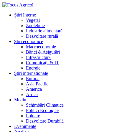
Știri Interne
Vegetal
Zootehnie
Industrie alimentară
Dezvoltare rurală
Știri economice
Macroeconomie
Bănci & Asigurări
Infrastructură
Comunicații & IT
Energie
Știri internationale
Europa
Asia Pacific
America
Africa
Mediu
Schimbări Climatice
Politici Ecologice
Poluare
Dezvoltare Durabilă
Evenimente
Analize