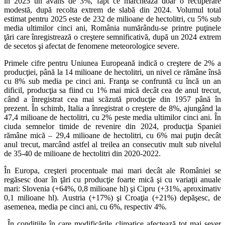
în 2025 un avans de 3%, fapt ce marchează doar o recuperare
modestă, după recolta extrem de slabă din 2024. Volumul total
estimat pentru 2025 este de 232 de milioane de hectolitri, cu 5% sub
media ultimilor cinci ani, România numărându-se printre puţinele
ţări care înregistrează o creştere semnificativă, după un 2024 extrem
de secetos şi afectat de fenomene meteorologice severe.
Primele cifre pentru Uniunea Europeană indică o creştere de 2% a
producţiei, până la 14 milioane de hectolitri, un nivel ce rămâne însă
cu 8% sub media pe cinci ani. Franţa se confruntă cu încă un an
dificil, producţia sa fiind cu 1% mai mică decât cea de anul trecut,
când a înregistrat cea mai scăzută producţie din 1957 până în
prezent. În schimb, Italia a înregistrat o creştere de 8%, ajungând la
47,4 milioane de hectolitri, cu 2% peste media ultimilor cinci ani. În
ciuda semnelor timide de revenire din 2024, producţia Spaniei
rămâne mică – 29,4 milioane de hectolitri, cu 6% mai puţin decât
anul trecut, marcând astfel al treilea an consecutiv mult sub nivelul
de 35-40 de milioane de hectolitri din 2020-2022.
În Europa, creşteri procentuale mai mari decât ale României se
regăsesc doar în ţări cu producţie foarte mică şi cu variaţii anuale
mari: Slovenia (+64%, 0,8 milioane hl) şi Cipru (+31%, aproximativ
0,1 milioane hl). Austria (+17%) şi Croaţia (+21%) depăşesc, de
asemenea, media pe cinci ani, cu 6%, respectiv 4%.
„În condiţiile în care modificările climatice afectează tot mai sever