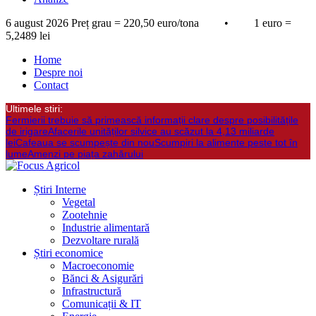
6 august 2026
Preț grau = 220,50 euro/tona • 1 euro =
5,2489 lei
Home
Despre noi
Contact
Ultimele stiri:
Fermierii trebuie să primească informații clare despre posibilitățile
de irigare
Afacerile unităților silvice au scăzut la 4,13 miliarde
lei
Cafeaua se scumpește din nou
Scumpiri la alimente peste tot în
lume
Amenzi pe piața zahărului
Știri Interne
Vegetal
Zootehnie
Industrie alimentară
Dezvoltare rurală
Știri economice
Macroeconomie
Bănci & Asigurări
Infrastructură
Comunicații & IT