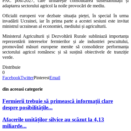
PAC post-2027, care urmărește consolidarea sustenabilității și
adaptarea sectorului agricol la noile provocări de mediu.
Oficialii europeni vor dezbate situația pieței, în special în urma
invadării Ucrainei, iar în prima parte a acestei sesiuni este invitat
ministrul ucrainean al economiei, mediului și agriculturii.
Ministerul Agriculturii și Dezvoltării Rurale subliniază importanța
reprezentării intereselor fermierilor și ale industriei pescuitului,
promovând măsuri europene menite să consolideze performanța
sectorului agricol românesc și să susțină obiectivele de tranziție
verde.
Distribuie
0
Facebook
Twitter
Pinterest
Email
din aceeasi categorie
Fermierii trebuie să primească informații clare
despre posibilitățile...
Afacerile unităților silvice au scăzut la 4,13
miliarde...