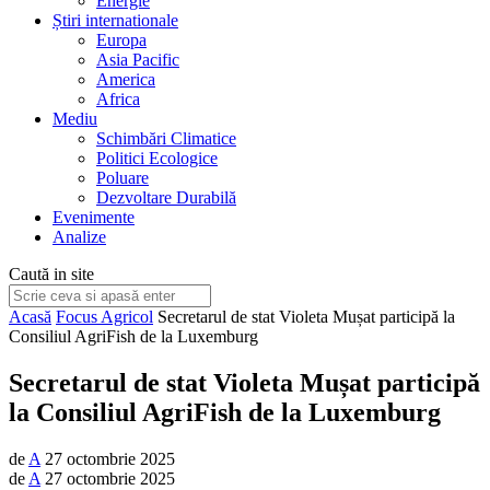
Energie
Știri internationale
Europa
Asia Pacific
America
Africa
Mediu
Schimbări Climatice
Politici Ecologice
Poluare
Dezvoltare Durabilă
Evenimente
Analize
Caută in site
Acasă
Focus Agricol
Secretarul de stat Violeta Mușat participă la
Consiliul AgriFish de la Luxemburg
Secretarul de stat Violeta Mușat participă
la Consiliul AgriFish de la Luxemburg
de
A
27 octombrie 2025
de
A
27 octombrie 2025