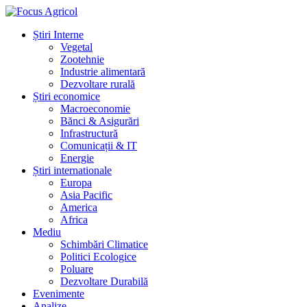
Știri Interne
Vegetal
Zootehnie
Industrie alimentară
Dezvoltare rurală
Știri economice
Macroeconomie
Bănci & Asigurări
Infrastructură
Comunicații & IT
Energie
Știri internationale
Europa
Asia Pacific
America
Africa
Mediu
Schimbări Climatice
Politici Ecologice
Poluare
Dezvoltare Durabilă
Evenimente
Analize