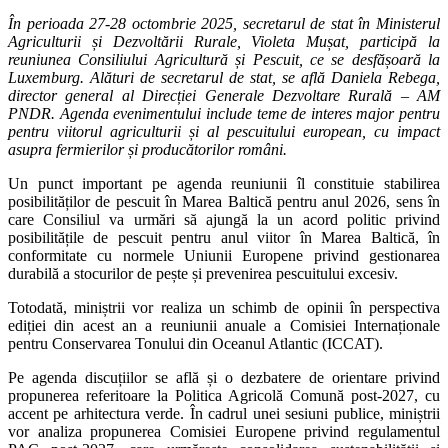
În perioada 27-28 octombrie 2025, secretarul de stat în Ministerul
Agriculturii și Dezvoltării Rurale, Violeta Mușat, participă la
reuniunea Consiliului Agricultură și Pescuit, ce se desfășoară la
Luxemburg. Alături de secretarul de stat, se află Daniela Rebega,
director general al Direcției Generale Dezvoltare Rurală – AM
PNDR. Agenda evenimentului include teme de interes major pentru
pentru viitorul agriculturii și al pescuitului european, cu impact
asupra fermierilor și producătorilor români.
Un punct important pe agenda reuniunii îl constituie stabilirea
posibilităților de pescuit în Marea Baltică pentru anul 2026, sens în
care Consiliul va urmări să ajungă la un acord politic privind
posibilitățile de pescuit pentru anul viitor în Marea Baltică, în
conformitate cu normele Uniunii Europene privind gestionarea
durabilă a stocurilor de pește și prevenirea pescuitului excesiv.
Totodată, miniștrii vor realiza un schimb de opinii în perspectiva
ediției din acest an a reuniunii anuale a Comisiei Internaționale
pentru Conservarea Tonului din Oceanul Atlantic (ICCAT).
Pe agenda discuțiilor se află și o dezbatere de orientare privind
propunerea referitoare la Politica Agricolă Comună post-2027, cu
accent pe arhitectura verde. În cadrul unei sesiuni publice, miniștrii
vor analiza propunerea Comisiei Europene privind regulamentul