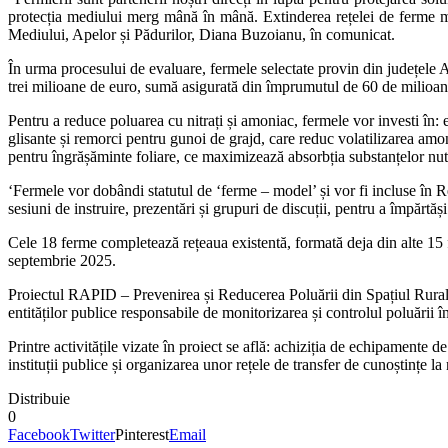
protecția mediului merg mână în mână. Extinderea rețelei de ferme mo
Mediului, Apelor și Pădurilor, Diana Buzoianu, în comunicat.
În urma procesului de evaluare, fermele selectate provin din județele 
trei milioane de euro, sumă asigurată din împrumutul de 60 de milioa
Pentru a reduce poluarea cu nitrați și amoniac, fermele vor investi în: 
glisante și remorci pentru gunoi de grajd, care reduc volatilizarea amo
pentru îngrășăminte foliare, ce maximizează absorbția substanțelor nutr
‘Fermele vor dobândi statutul de ‘ferme – model’ și vor fi incluse în 
sesiuni de instruire, prezentări și grupuri de discuții, pentru a împărtăș
Cele 18 ferme completează rețeaua existentă, formată deja din alte 15 
septembrie 2025.
Proiectul RAPID – Prevenirea și Reducerea Poluării din Spațiul Rural
entităților publice responsabile de monitorizarea și controlul poluării î
Printre activitățile vizate în proiect se află: achiziția de echipamente 
instituții publice și organizarea unor rețele de transfer de cunoștințe la 
Distribuie
0
Facebook
Twitter
Pinterest
Email