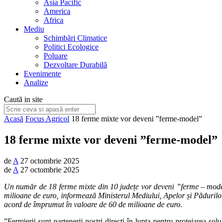
Asia Pacific
America
Africa
Mediu
Schimbări Climatice
Politici Ecologice
Poluare
Dezvoltare Durabilă
Evenimente
Analize
Caută in site
Acasă
Focus Agricol
18 ferme mixte vor deveni ”ferme-model”
18 ferme mixte vor deveni ”ferme-model”
de
A
27 octombrie 2025
de
A
27 octombrie 2025
Un număr de 18 ferme mixte din 10 județe vor deveni ”ferme – model” 
milioane de euro, informează Ministerul Mediului, Apelor și Păduril
acord de împrumut în valoare de 60 de milioane de euro.
”Fermierii sunt partenerii noștri direcți în lupta pentru protejarea sol