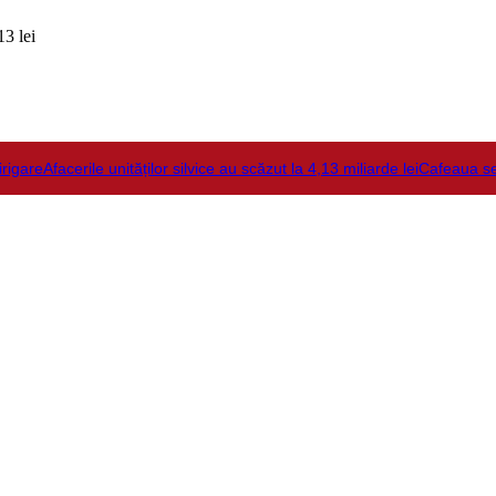
3 lei
irigare
Afacerile unităților silvice au scăzut la 4,13 miliarde lei
Cafeaua s