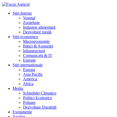
Știri Interne
Vegetal
Zootehnie
Industrie alimentară
Dezvoltare rurală
Știri economice
Macroeconomie
Bănci & Asigurări
Infrastructură
Comunicații & IT
Energie
Știri internationale
Europa
Asia Pacific
America
Africa
Mediu
Schimbări Climatice
Politici Ecologice
Poluare
Dezvoltare Durabilă
Evenimente
Analize