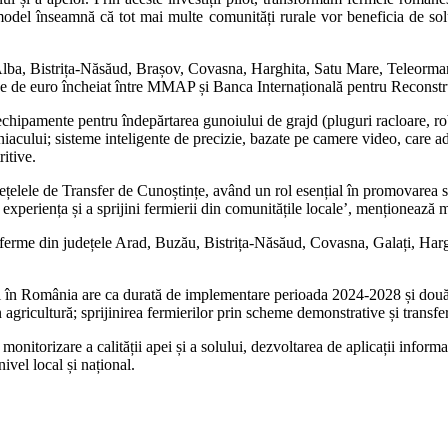
del înseamnă că tot mai multe comunități rurale vor beneficia de soluți
Alba, Bistrița-Năsăud, Brașov, Covasna, Harghita, Satu Mare, Teleorman, 
ne de euro încheiat între MMAP și Banca Internațională pentru Reconstr
echipamente pentru îndepărtarea gunoiului de grajd (pluguri racloare, robo
niacului; sisteme inteligente de precizie, bazate pe camere video, care ad
itive.
Rețelele de Transfer de Cunoștințe, având un rol esențial în promovarea 
i experiența și a sprijini fermierii din comunitățile locale’, menționează m
ferme din județele Arad, Buzău, Bistrița-Năsăud, Covasna, Galați, Hargh
 în România are ca durată de implementare perioada 2024-2028 și două c
n agricultură; sprijinirea fermierilor prin scheme demonstrative și transfe
de monitorizare a calității apei și a solului, dezvoltarea de aplicații info
nivel local și național.