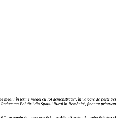
e mediu în ferme model cu rol demonstrativ’, în valoare de peste trei
Reducerea Poluării din Spațiul Rural în România’, finanțat printr-un
ești în exemple de bune practici, capabile să arate că productivitatea și