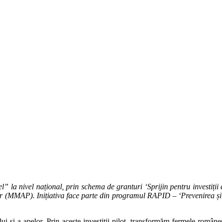
la nivel național, prin schema de granturi ‘Sprijin pentru investiții d
or (MMAP). Inițiativa face parte din programul RAPID – ‘Prevenirea și 
ului și a apelor. Prin aceste investiții pilot, transformăm fermele român