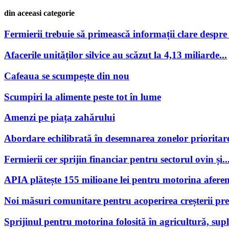
din aceeasi categorie
Fermierii trebuie să primească informații clare despre po
Afacerile unităților silvice au scăzut la 4,13 miliarde...
Cafeaua se scumpește din nou
Scumpiri la alimente peste tot în lume
Amenzi pe piața zahărului
Abordare echilibrată în desemnarea zonelor prioritare
Fermierii cer sprijin financiar pentru sectorul ovin și..
APIA plătește 155 milioane lei pentru motorina aferen
Noi măsuri comunitare pentru acoperirea creșterii preț
Sprijinul pentru motorina folosită în agricultură, supl