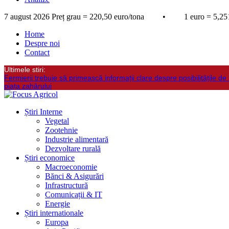
7 august 2026
Preț grau = 220,50 euro/tona • 1 euro = 5,251
Home
Despre noi
Contact
Ultimele stiri:
Fermierii trebuie să primească informații clare despre posibilitățile de 
piața zahărului
Știri Interne
Vegetal
Zootehnie
Industrie alimentară
Dezvoltare rurală
Știri economice
Macroeconomie
Bănci & Asigurări
Infrastructură
Comunicații & IT
Energie
Știri internationale
Europa