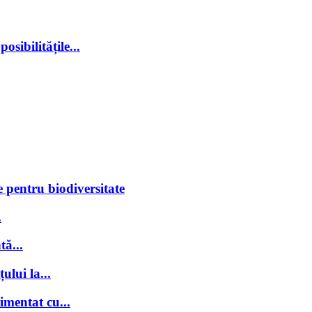
sibilitățile...
 pentru biodiversitate
.
tă...
ului la...
imentat cu...