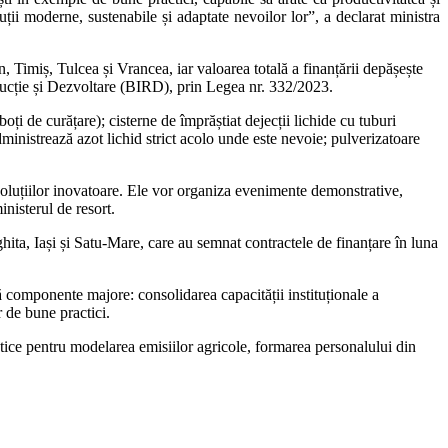
i moderne, sustenabile și adaptate nevoilor lor”, a declarat ministra
Timiș, Tulcea și Vrancea, iar valoarea totală a finanțării depășește
ucție și Dezvoltare (BIRD), prin Legea nr. 332/2023.
ți de curățare); cisterne de împrăștiat dejecții lichide cu tuburi
ministrează azot lichid strict acolo unde este nevoie; pulverizatoare
soluțiilor inovatoare. Ele vor organiza evenimente demonstrative,
inisterul de resort.
ita, Iași și Satu-Mare, care au semnat contractele de finanțare în luna
omponente majore: consolidarea capacității instituționale a
r de bune practici.
rmatice pentru modelarea emisiilor agricole, formarea personalului din