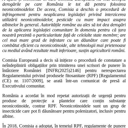
derogările pe care România le tot dă pentru folosirea
neonicotinoidelor. De aceea, Comisia a deschis o procedură de
infringement pentru neaplicarea legislației privind interzicerea
utilizării neonicotinoidelor, pesticide cu mare impact asupra
albinelor în general. Autoritățile române au ales să tot dea derogări
de la aplicarea legislației comunitare în domeniu pentru că țara
noastră prezintă o particularitate față de celelalte state membre; are
cel mai mare grad de infestare cu un dăunător care poate fi
combătut eficient cu neonicotinoide, alte tehnologii mai prietenoase
cu mediul având rezultate mult inferioare, susțin agricultorii români.
Comisia Europeană a decis să inițieze o procedură de constatare a
neîndeplinirii obligațiilor prin trimiterea unei scrisori de punere în
întârziere României [INFR(2025)2146] pentru nerespectarea
Regulamentului privind produsele fitosanitare (RPF) [Regulamentul
(CE) nr. 1107/2009], se arată într-un comunicat de presă al
Executivului comunitar.
România a acordat în mod repetat autorizații de urgență pentru
produse de protecție a plantelor care conțin substanțe
neonicotinoide, contrar RPF. Neonicotinoidele sunt un grup de
insecticide care pot fi dăunătoare pentru polenizatori, inclusiv pentru
albine.
În 2018, Comisia a adoptat, în temeiul RPF, regulamente de punere