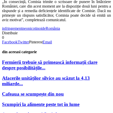
„În consecință, Comisia trimite o scrisoare de punere în întârziere
României, care din acest moment are la dispoziție două luni pentru a
răspunde și a remedia deficiențele identificate de Comisie. Dacă nu
primește un răspuns satisfăcător, Comisia poate decide să emită un
aviz motivat”, completează comunicatul.
infringement
neonicotinoide
România
Distribuie
0
Facebook
Twitter
Pinterest
Email
din aceeasi categorie
Fermierii trebuie să primească informații clare
despre posibilitățile...
Afacerile unităților silvice au scăzut la 4,13
miliarde...
Cafeaua se scumpește din nou
Scumpiri la alimente peste tot în lume