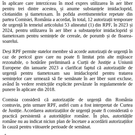
în aplicare care interziceau în mod expres utilizarea în aer liber
pentru trei dintre acestea, și anume substanțele imidacloprid,
clotianidin și tiametoxam. În pofida avertismentelor repetate din
partea Comisiei, România a acordat, în total, 12 autorizații temporare
de urgență în temeiul articolului 53 alineatul (1) din RPF, în 2023 și
2024, pentru utilizarea în aer liber a substanțelor imidacloprid și
tiametoxam pentru semințele de cereale, de porumb și de floarea-
soarelui.
Deși RPF permite statelor membre să acorde autorizații de urgență în
caz de pericol grav care nu poate fi limitat prin alte mijloace
rezonabile, o hotărâre preliminară a Curții de Justiție a Uniunii
Europene din ianuarie 2023 a clarificat faptul că autorizațiile de
urgență pentru tiametoxam sau imidacloprid pentru tratarea
semințelor care urmează să fie semănate în aer liber sunt excluse,
având în vedere restricțiile explicite prevăzute în regulamentele de
punere în aplicare din 2018.
Comisia consideră că autorizațiile de urgență din România
contravin, prin urmare RPF, astfel cum a fost interpretat de Curtea
de Justiție. Acordarea autorizațiilor de urgență poate fi considerată o
practică persistentă a autorităților române. În plus, autoritățile
române nu au indicat niciun plan de încetare a acordării autorizațiilor
în cauză pentru viitoarele perioade de semănat.