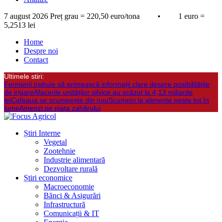
7 august 2026
Preț grau = 220,50 euro/tona • 1 euro =
5,2513 lei
Home
Despre noi
Contact
Ultimele stiri:
Fermierii trebuie să primească informații clare despre posibilitățile
de irigare
Afacerile unităților silvice au scăzut la 4,13 miliarde
lei
Cafeaua se scumpește din nou
Scumpiri la alimente peste tot în
lume
Amenzi pe piața zahărului
Știri Interne
Vegetal
Zootehnie
Industrie alimentară
Dezvoltare rurală
Știri economice
Macroeconomie
Bănci & Asigurări
Infrastructură
Comunicații & IT