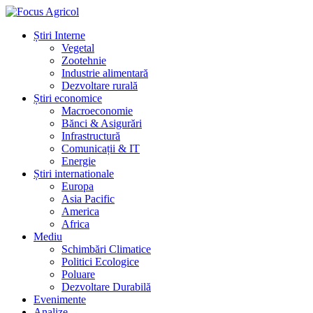
Știri Interne
Vegetal
Zootehnie
Industrie alimentară
Dezvoltare rurală
Știri economice
Macroeconomie
Bănci & Asigurări
Infrastructură
Comunicații & IT
Energie
Știri internationale
Europa
Asia Pacific
America
Africa
Mediu
Schimbări Climatice
Politici Ecologice
Poluare
Dezvoltare Durabilă
Evenimente
Analize