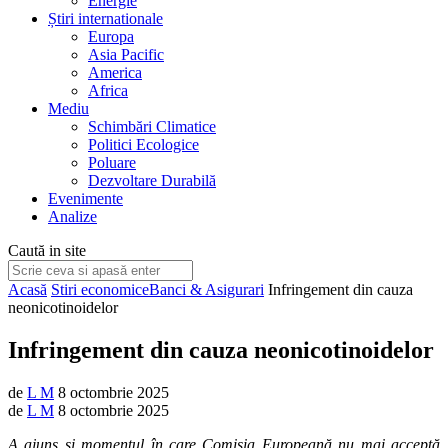
Energie
Știri internationale
Europa
Asia Pacific
America
Africa
Mediu
Schimbări Climatice
Politici Ecologice
Poluare
Dezvoltare Durabilă
Evenimente
Analize
Caută in site
Acasă
Stiri economice
Banci & Asigurari
Infringement din cauza
neonicotinoidelor
Infringement din cauza neonicotinoidelor
de
L M
8 octombrie 2025
de
L M
8 octombrie 2025
A ajuns și momentul în care Comisia Europeană nu mai acceptă