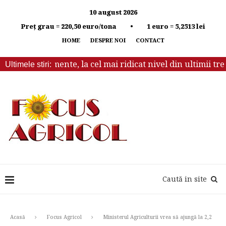
10 august 2026
Preț grau = 220,50 euro/tona • 1 euro = 5,2513 lei
HOME
DESPRE NOI
CONTACT
le la alimente, la cel mai ridicat nivel din ultimii trei ani
Ultimele stiri:
Caută in site
Acasă
Focus Agricol
Ministerul Agriculturii vrea să ajungă la 2,2