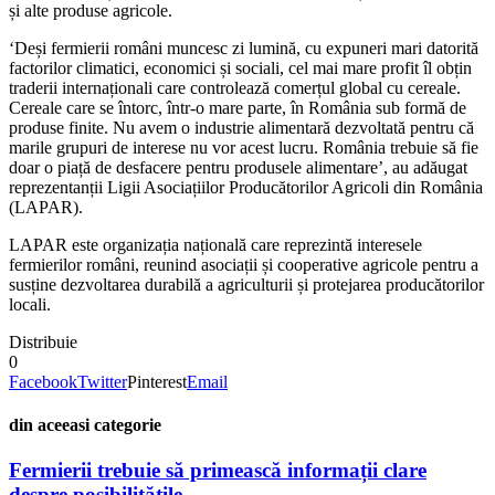
și alte produse agricole.
‘Deși fermierii români muncesc zi lumină, cu expuneri mari datorită
factorilor climatici, economici și sociali, cel mai mare profit îl obțin
traderii internaționali care controlează comerțul global cu cereale.
Cereale care se întorc, într-o mare parte, în România sub formă de
produse finite. Nu avem o industrie alimentară dezvoltată pentru că
marile grupuri de interese nu vor acest lucru. România trebuie să fie
doar o piață de desfacere pentru produsele alimentare’, au adăugat
reprezentanții Ligii Asociațiilor Producătorilor Agricoli din România
(LAPAR).
LAPAR este organizația națională care reprezintă interesele
fermierilor români, reunind asociații și cooperative agricole pentru a
susține dezvoltarea durabilă a agriculturii și protejarea producătorilor
locali.
Distribuie
0
Facebook
Twitter
Pinterest
Email
din aceeasi categorie
Fermierii trebuie să primească informații clare
despre posibilitățile...