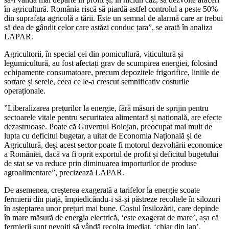
în agricultură. România riscă să piardă astfel controlul a peste 50%
din suprafața agricolă a țării. Este un semnal de alarmă care ar trebui
să dea de gândit celor care astăzi conduc țara”, se arată în analiza
LAPAR.
Agricultorii, în special cei din pomicultură, viticultură și
legumicultură, au fost afectați grav de scumpirea energiei, folosind
echipamente consumatoare, precum depozitele frigorifice, liniile de
sortare și serele, ceea ce le-a crescut semnificativ costurile
operaționale.
”Liberalizarea prețurilor la energie, fără măsuri de sprijin pentru
sectoarele vitale pentru securitatea alimentară și națională, are efecte
dezastruoase. Poate că Guvernul Bolojan, preocupat mai mult de
lupta cu deficitul bugetar, a uitat de Economia Națională și de
Agricultură, deși acest sector poate fi motorul dezvoltării economice
a României, dacă va fi oprit exportul de profit și deficitul bugetului
de stat se va reduce prin diminuarea importurilor de produse
agroalimentare”, precizează LAPAR.
De asemenea, creșterea exagerată a tarifelor la energie scoate
fermierii din piață, împiedicându-i să-și păstreze recoltele în silozuri
în așteptarea unor prețuri mai bune. Costul însilozării, care depinde
în mare măsură de energia electrică, ‘este exagerat de mare’, așa că
fermierii sunt nevoiți să vândă recolta imediat, ‘chiar din lan’.