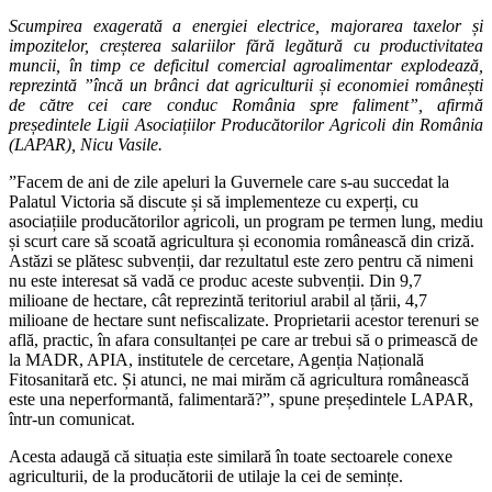
Scumpirea exagerată a energiei electrice, majorarea taxelor și
impozitelor, creșterea salariilor fără legătură cu productivitatea
muncii, în timp ce deficitul comercial agroalimentar explodează,
reprezintă ”încă un brânci dat agriculturii și economiei românești
de către cei care conduc România spre faliment”, afirmă
președintele Ligii Asociațiilor Producătorilor Agricoli din România
(LAPAR), Nicu Vasile.
”Facem de ani de zile apeluri la Guvernele care s-au succedat la
Palatul Victoria să discute și să implementeze cu experți, cu
asociațiile producătorilor agricoli, un program pe termen lung, mediu
și scurt care să scoată agricultura și economia românească din criză.
Astăzi se plătesc subvenții, dar rezultatul este zero pentru că nimeni
nu este interesat să vadă ce produc aceste subvenții. Din 9,7
milioane de hectare, cât reprezintă teritoriul arabil al țării, 4,7
milioane de hectare sunt nefiscalizate. Proprietarii acestor terenuri se
află, practic, în afara consultanței pe care ar trebui să o primească de
la MADR, APIA, institutele de cercetare, Agenția Națională
Fitosanitară etc. Și atunci, ne mai mirăm că agricultura românească
este una neperformantă, falimentară?”, spune președintele LAPAR,
într-un comunicat.
Acesta adaugă că situația este similară în toate sectoarele conexe
agriculturii, de la producătorii de utilaje la cei de semințe.