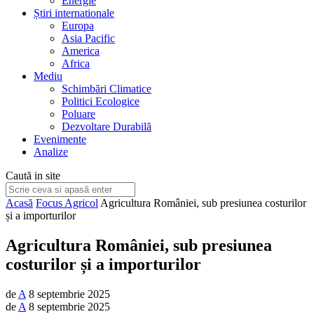
Energie
Știri internationale
Europa
Asia Pacific
America
Africa
Mediu
Schimbări Climatice
Politici Ecologice
Poluare
Dezvoltare Durabilă
Evenimente
Analize
Caută in site
Acasă
Focus Agricol
Agricultura României, sub presiunea costurilor
și a importurilor
Agricultura României, sub presiunea
costurilor și a importurilor
de
A
8 septembrie 2025
de
A
8 septembrie 2025