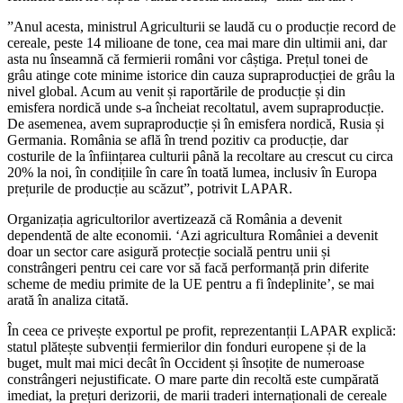
”Anul acesta, ministrul Agriculturii se laudă cu o producție record de
cereale, peste 14 milioane de tone, cea mai mare din ultimii ani, dar
asta nu înseamnă că fermierii români vor câștiga. Prețul tonei de
grâu atinge cote minime istorice din cauza supraproducției de grâu la
nivel global. Acum au venit și raportările de producție și din
emisfera nordică unde s-a încheiat recoltatul, avem supraproducție.
De asemenea, avem supraproducție și în emisfera nordică, Rusia și
Germania. România se află în trend pozitiv ca producție, dar
costurile de la înființarea culturii până la recoltare au crescut cu circa
20% la noi, în condițiile în care în toată lumea, inclusiv în Europa
prețurile de producție au scăzut”, potrivit LAPAR.
Organizația agricultorilor avertizează că România a devenit
dependentă de alte economii. ‘Azi agricultura României a devenit
doar un sector care asigură protecție socială pentru unii și
constrângeri pentru cei care vor să facă performanță prin diferite
scheme de mediu primite de la UE pentru a fi îndeplinite’, se mai
arată în analiza citată.
În ceea ce privește exportul pe profit, reprezentanții LAPAR explică:
statul plătește subvenții fermierilor din fonduri europene și de la
buget, mult mai mici decât în Occident și însoțite de numeroase
constrângeri nejustificate. O mare parte din recoltă este cumpărată
imediat, la prețuri derizorii, de marii traderi internaționali de cereale