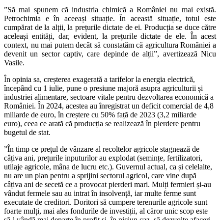
”Să mai spunem că industria chimică a României nu mai există.
Petrochimia e în aceeași situație. În această situație, totul este
cumpărat de la alții, la prețurile dictate de ei. Producția se duce către
aceleași entități, dar, evident, la prețurile dictate de ele. În acest
context, nu mai putem decât să constatăm că agricultura României a
devenit un sector captiv, care depinde de alții”, avertizează Nicu
Vasile.
În opinia sa, creșterea exagerată a tarifelor la energia electrică,
începând cu 1 iulie, pune o presiune majoră asupra agriculturii și
industriei alimentare, sectoare vitale pentru dezvoltarea economică a
României. În 2024, acestea au înregistrat un deficit comercial de 4,8
miliarde de euro, în creștere cu 50% față de 2023 (3,2 miliarde
euro), ceea ce arată că producția se realizează în pierdere pentru
bugetul de stat.
”În timp ce prețul de vânzare al recoltelor agricole stagnează de
câțiva ani, prețurile inputurilor au explodat (semințe, fertilizatori,
utilaje agricole, mâna de lucru etc.). Guvernul actual, ca și celelalte,
nu are un plan pentru a sprijini sectorul agricol, care vine după
câțiva ani de secetă ce a provocat pierderi mari. Mulți fermieri și-au
vândut fermele sau au intrat în insolvență, iar multe ferme sunt
executate de creditori. Doritori să cumpere terenurile agricole sunt
foarte mulți, mai ales fondurile de investiții, al căror unic scop este
să-l vândă mai departe în profit și, în niciun caz, să dezvolte afaceri