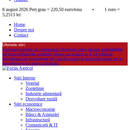
8 august 2026
Preț grau = 220,50 euro/tona • 1 euro =
5,2513 lei
Home
Despre noi
Contact
Ultimele stiri:
Fermierii trebuie să primească informații clare despre posibilitățile
de irigare
Afacerile unităților silvice au scăzut la 4,13 miliarde
lei
Cafeaua se scumpește din nou
Scumpiri la alimente peste tot în
lume
Amenzi pe piața zahărului
Știri Interne
Vegetal
Zootehnie
Industrie alimentară
Dezvoltare rurală
Știri economice
Macroeconomie
Bănci & Asigurări
Infrastructură
Comunicații & IT