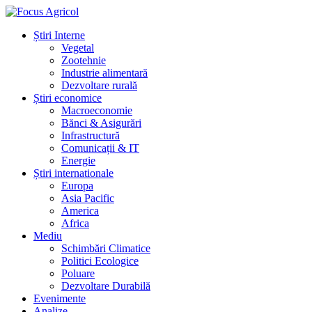
Știri Interne
Vegetal
Zootehnie
Industrie alimentară
Dezvoltare rurală
Știri economice
Macroeconomie
Bănci & Asigurări
Infrastructură
Comunicații & IT
Energie
Știri internationale
Europa
Asia Pacific
America
Africa
Mediu
Schimbări Climatice
Politici Ecologice
Poluare
Dezvoltare Durabilă
Evenimente
Analize