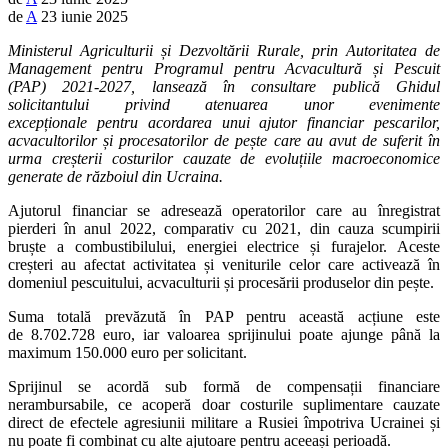
de
A
23 iunie 2025
Ministerul Agriculturii și Dezvoltării Rurale, prin Autoritatea de
Management pentru Programul pentru Acvacultură și Pescuit
(PAP) 2021-2027, lansează în consultare publică Ghidul
solicitantului privind atenuarea unor evenimente
excepționale pentru acordarea unui ajutor financiar pescarilor,
acvacultorilor și procesatorilor de pește care au avut de suferit în
urma creșterii costurilor cauzate de evoluțiile macroeconomice
generate de războiul din Ucraina.
Ajutorul financiar se adresează operatorilor care au înregistrat
pierderi în anul 2022, comparativ cu 2021, din cauza scumpirii
bruște a combustibilului, energiei electrice și furajelor. Aceste
creșteri au afectat activitatea și veniturile celor care activează în
domeniul pescuitului, acvaculturii și procesării produselor din pește.
Suma totală prevăzută în PAP pentru această acțiune este
de 8.702.728 euro, iar valoarea sprijinului poate ajunge până la
maximum 150.000 euro per solicitant.
Sprijinul se acordă sub formă de compensații financiare
nerambursabile, ce acoperă doar costurile suplimentare cauzate
direct de efectele agresiunii militare a Rusiei împotriva Ucrainei și
nu poate fi combinat cu alte ajutoare pentru aceeași perioadă.