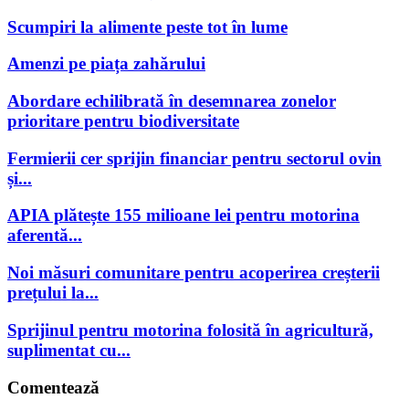
Scumpiri la alimente peste tot în lume
Amenzi pe piața zahărului
Abordare echilibrată în desemnarea zonelor
prioritare pentru biodiversitate
Fermierii cer sprijin financiar pentru sectorul ovin
și...
APIA plătește 155 milioane lei pentru motorina
aferentă...
Noi măsuri comunitare pentru acoperirea creșterii
prețului la...
Sprijinul pentru motorina folosită în agricultură,
suplimentat cu...
Comentează