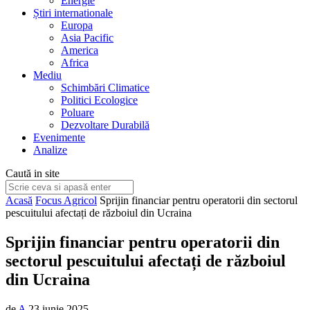
Energie
Știri internationale
Europa
Asia Pacific
America
Africa
Mediu
Schimbări Climatice
Politici Ecologice
Poluare
Dezvoltare Durabilă
Evenimente
Analize
Caută in site
Acasă
Focus Agricol
Sprijin financiar pentru operatorii din sectorul
pescuitului afectați de războiul din Ucraina
Sprijin financiar pentru operatorii din
sectorul pescuitului afectați de războiul
din Ucraina
de
A
23 iunie 2025