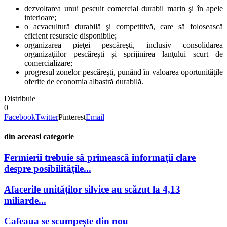
dezvoltarea unui pescuit comercial durabil marin şi în apele
interioare;
o acvacultură durabilă şi competitivă, care să folosească
eficient resursele disponibile;
organizarea pieţei pescăreşti, inclusiv consolidarea
organizaţiilor pescărești și sprijinirea lanţului scurt de
comercializare;
progresul zonelor pescăreşti, punând în valoarea oportunităţile
oferite de economia albastră durabilă.
Distribuie
0
Facebook
Twitter
Pinterest
Email
din aceeasi categorie
Fermierii trebuie să primească informații clare
despre posibilitățile...
Afacerile unităților silvice au scăzut la 4,13
miliarde...
Cafeaua se scumpește din nou