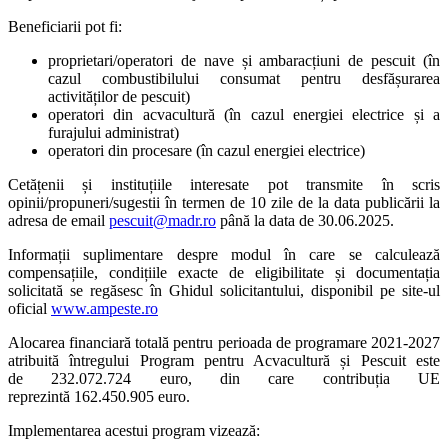
Beneficiarii pot fi:
proprietari/operatori de nave și ambaracțiuni de pescuit (în
cazul combustibilului consumat pentru desfășurarea
activităților de pescuit)
operatori din acvacultură (în cazul energiei electrice și a
furajului administrat)
operatori din procesare (în cazul energiei electrice)
Cetățenii și instituțiile interesate pot transmite în scris
opinii/propuneri/sugestii în termen de 10 zile de la data publicării la
adresa de email
pescuit@madr.ro
până la data de 30.06.2025.
Informații suplimentare despre modul în care se calculează
compensațiile, condițiile exacte de eligibilitate și documentația
solicitată se regăsesc în Ghidul solicitantului, disponibil pe site-ul
oficial
www.ampeste.ro
Alocarea financiară totală pentru perioada de programare 2021-2027
atribuită întregului Program pentru Acvacultură și Pescuit este
de 232.072.724 euro, din care contribuția UE
reprezintă 162.450.905 euro.
Implementarea acestui program vizează: