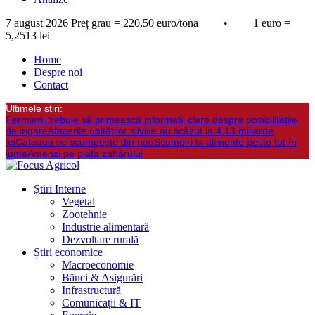
7 august 2026
Preț grau = 220,50 euro/tona • 1 euro =
5,2513 lei
Home
Despre noi
Contact
Ultimele stiri:
Fermierii trebuie să primească informații clare despre posibilitățile
de irigare
Afacerile unităților silvice au scăzut la 4,13 miliarde
lei
Cafeaua se scumpește din nou
Scumpiri la alimente peste tot în
lume
Amenzi pe piața zahărului
Știri Interne
Vegetal
Zootehnie
Industrie alimentară
Dezvoltare rurală
Știri economice
Macroeconomie
Bănci & Asigurări
Infrastructură
Comunicații & IT