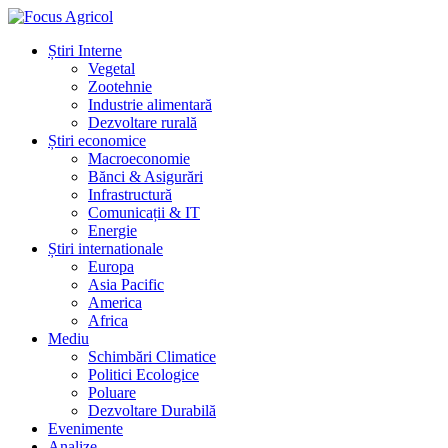
Știri Interne
Vegetal
Zootehnie
Industrie alimentară
Dezvoltare rurală
Știri economice
Macroeconomie
Bănci & Asigurări
Infrastructură
Comunicații & IT
Energie
Știri internationale
Europa
Asia Pacific
America
Africa
Mediu
Schimbări Climatice
Politici Ecologice
Poluare
Dezvoltare Durabilă
Evenimente
Analize