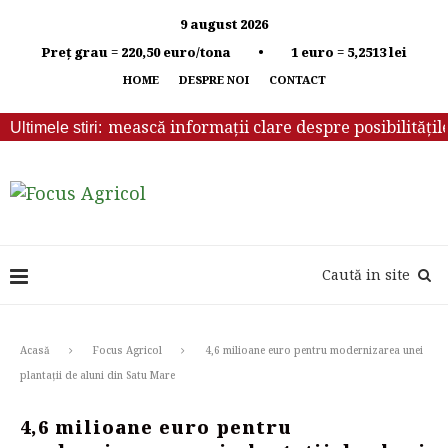
9 august 2026
Preț grau = 220,50 euro/tona • 1 euro = 5,2513 lei
HOME
DESPRE NOI
CONTACT
rebuie să primească informații clare despre posibilitățile d
Ultimele stiri:
Caută in site
Acasă
Focus Agricol
4,6 milioane euro pentru modernizarea unei
plantații de aluni din Satu Mare
4,6 milioane euro pentru