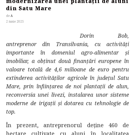
modernizarea unei plantații de aluni
din Satu Mare
de
A
2 iunie 2025
Dorin Bob,
antreprenor din Transilvania, cu activități
importante în domeniul agro-alimentar și
imobiliar, a obținut două finanțări europene în
valoare totală de 4,6 milioane de euro pentru
extinderea activităților agricole în județul Satu
Mare, prin înființarea de noi plantații de alun,
reconversia unei livezi, instalarea unor sisteme
moderne de irigații și dotarea cu tehnologie de
top.
În prezent, antreprenorul deține 460 de
hectare cultivate cu aluni în localitatea