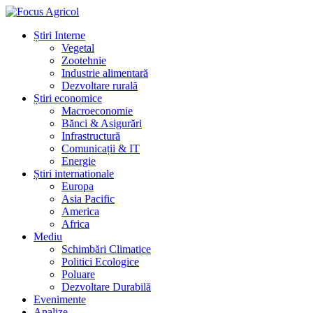
Știri Interne
Vegetal
Zootehnie
Industrie alimentară
Dezvoltare rurală
Știri economice
Macroeconomie
Bănci & Asigurări
Infrastructură
Comunicații & IT
Energie
Știri internationale
Europa
Asia Pacific
America
Africa
Mediu
Schimbări Climatice
Politici Ecologice
Poluare
Dezvoltare Durabilă
Evenimente
Analize