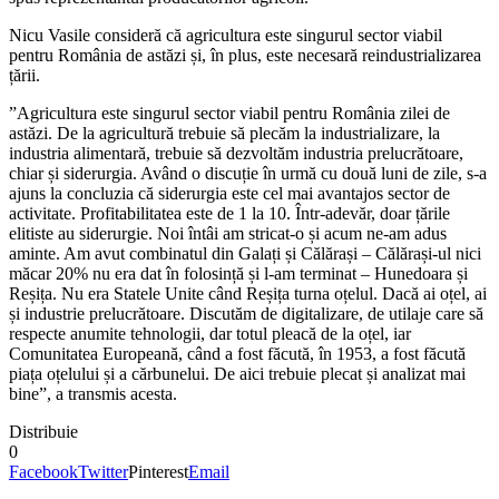
Nicu Vasile consideră că agricultura este singurul sector viabil
pentru România de astăzi și, în plus, este necesară reindustrializarea
țării.
”Agricultura este singurul sector viabil pentru România zilei de
astăzi. De la agricultură trebuie să plecăm la industrializare, la
industria alimentară, trebuie să dezvoltăm industria prelucrătoare,
chiar și siderurgia. Având o discuție în urmă cu două luni de zile, s-a
ajuns la concluzia că siderurgia este cel mai avantajos sector de
activitate. Profitabilitatea este de 1 la 10. Într-adevăr, doar țările
elitiste au siderurgie. Noi întâi am stricat-o și acum ne-am adus
aminte. Am avut combinatul din Galați și Călărași – Călărași-ul nici
măcar 20% nu era dat în folosință și l-am terminat – Hunedoara și
Reșița. Nu era Statele Unite când Reșița turna oțelul. Dacă ai oțel, ai
și industrie prelucrătoare. Discutăm de digitalizare, de utilaje care să
respecte anumite tehnologii, dar totul pleacă de la oțel, iar
Comunitatea Europeană, când a fost făcută, în 1953, a fost făcută
piața oțelului și a cărbunelui. De aici trebuie plecat și analizat mai
bine”, a transmis acesta.
Distribuie
0
Facebook
Twitter
Pinterest
Email