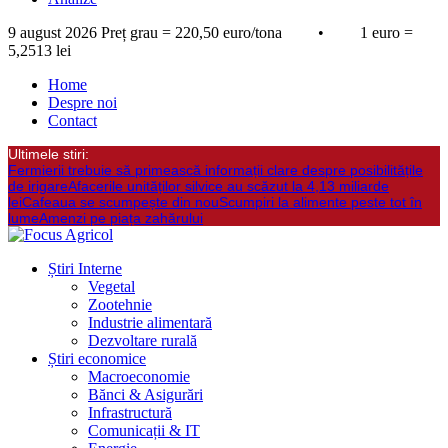
9 august 2026
Preț grau = 220,50 euro/tona • 1 euro =
5,2513 lei
Home
Despre noi
Contact
Ultimele stiri:
Fermierii trebuie să primească informații clare despre posibilitățile
de irigare
Afacerile unităților silvice au scăzut la 4,13 miliarde
lei
Cafeaua se scumpește din nou
Scumpiri la alimente peste tot în
lume
Amenzi pe piața zahărului
Știri Interne
Vegetal
Zootehnie
Industrie alimentară
Dezvoltare rurală
Știri economice
Macroeconomie
Bănci & Asigurări
Infrastructură
Comunicații & IT