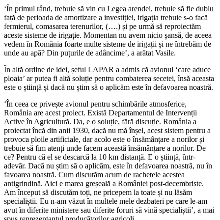
‘În primul rând, trebuie să vin cu Legea arendei, trebuie să fie dublu
față de perioada de amortizare a investiției, irigația trebuie s-o facă
fermierul, comasarea terenurilor, (….) și pe urmă să reproiectăm
aceste sisteme de irigație. Momentan nu avem nicio șansă, de aceea
vedem în România foarte multe sisteme de irigații și ne întrebăm de
unde au apă? Din puțurile de adâncime’, a arătat Vasile.
În altă ordine de idei, șeful LAPAR a admis că avionul ‘care aduce
ploaia’ ar putea fi altă soluție pentru combaterea secetei, însă aceasta
este o știință și dacă nu știm să o aplicăm este în defavoarea noastră.
‘În ceea ce privește avionul pentru schimbările atmosferice,
România are acest proiect. Există Departamentul de Intervenții
Active în Agricultură. Da, e o soluție, fără discuție. România a
proiectat încă din anii 1930, dacă nu mă înșel, acest sistem pentru a
provoca ploile artificiale, dar acolo este o însămânțare a norilor și
trebuie să fim atenți unde facem această însămânțare a norilor. De
ce? Pentru că el se descarcă la 10 km distanță. E o știință, într-
adevăr. Dacă nu știm să o aplicăm, este în defavoarea noastră, nu în
favoarea noastră. Cum discutăm acum de rachetele acestea
antigrindină. Aici e marea greșeală a României post-decembriste.
Am început să discutăm toți, ne pricepem la toate și nu lăsăm
specialiștii. Eu n-am văzut în multele mele dezbateri pe care le-am
avut în diferite ministere sau diferite foruri să vină specialiștii’, a mai
spus reprezentantul producătorilor agricoli.