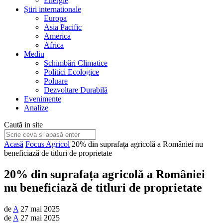
Energie
Știri internationale
Europa
Asia Pacific
America
Africa
Mediu
Schimbări Climatice
Politici Ecologice
Poluare
Dezvoltare Durabilă
Evenimente
Analize
Caută in site
Acasă
Focus Agricol
20% din suprafața agricolă a României nu
beneficiază de titluri de proprietate
20% din suprafața agricolă a României
nu beneficiază de titluri de proprietate
de
A
27 mai 2025
de
A
27 mai 2025