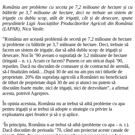
România are probleme cu seceta pe 7,2 milioane de hectare și cu
băltirile pe 3,7 milioane de hectare, deci ne trebuie un sistem de
irigație cu dublu scop, atât de irigații, cât și de desecare, spune
președintele Ligii Asociațiilor Producătorilor Agricoli din România
(LAPAR), Nicu Vasile.
”România are această problemă de secetă pe 7,2 milioane de hectare
și probleme cu băltirile pe 3,7 milioane de hectare. Deci, trebuie să
facem un sistem de irigație, dar să aibă dublu scop: de irigații și
desecare. Noi în ’90 aveam o suprafață de 3,2 milioane de hectare
(irirgată – n. r.). Acum ce facem? Punem ce am stricat după ’90,
reparăm. Dacă nu discutăm de comasare și de contractul de arendă,
să-l finalizăm odată…După 30 de ani nu am pus nici titlurile de
proprietate. 20% din suprafața agricolă a României nu beneficiază
de titluri de proprietate după 30 de ani și atunci nu putem să
discutăm foarte multe, nici de irigații, nici de dezvoltare”, a afirmat
acesta, potrivit Agerpres.
În opinia acestuia, România nu ar trebui să aibă probleme cu apa
pentru irigații și ar trebui să adopte o strategie cu privire la
exploatarea apei freatice și să o și aplice.
‘În principiu, România n-ar trebui să aibă (probleme cu apa – n. r.).
Dacă discutăm de perioada ’70, când am proiectat aceste canale de