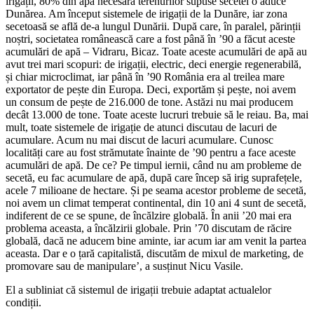
irigații, 80% din apa necesară terenurilor supuse secetei o aduce
Dunărea. Am început sistemele de irigații de la Dunăre, iar zona
secetoasă se află de-a lungul Dunării. După care, în paralel, părinții
noștri, societatea românească care a fost până în ’90 a făcut aceste
acumulări de apă – Vidraru, Bicaz. Toate aceste acumulări de apă au
avut trei mari scopuri: de irigații, electric, deci energie regenerabilă,
și chiar microclimat, iar până în ’90 România era al treilea mare
exportator de pește din Europa. Deci, exportăm și pește, noi avem
un consum de pește de 216.000 de tone. Astăzi nu mai producem
decât 13.000 de tone. Toate aceste lucruri trebuie să le reiau. Ba, mai
mult, toate sistemele de irigație de atunci discutau de lacuri de
acumulare. Acum nu mai discut de lacuri acumulare. Cunosc
localități care au fost strămutate înainte de ’90 pentru a face aceste
acumulări de apă. De ce? Pe timpul iernii, când nu am probleme de
secetă, eu fac acumulare de apă, după care încep să irig suprafețele,
acele 7 milioane de hectare. Și pe seama acestor probleme de secetă,
noi avem un climat temperat continental, din 10 ani 4 sunt de secetă,
indiferent de ce se spune, de încălzire globală. În anii ’20 mai era
problema aceasta, a încălzirii globale. Prin ’70 discutam de răcire
globală, dacă ne aducem bine aminte, iar acum iar am venit la partea
aceasta. Dar e o țară capitalistă, discutăm de mixul de marketing, de
promovare sau de manipulare’, a susținut Nicu Vasile.
El a subliniat că sistemul de irigații trebuie adaptat actualelor
condiții.