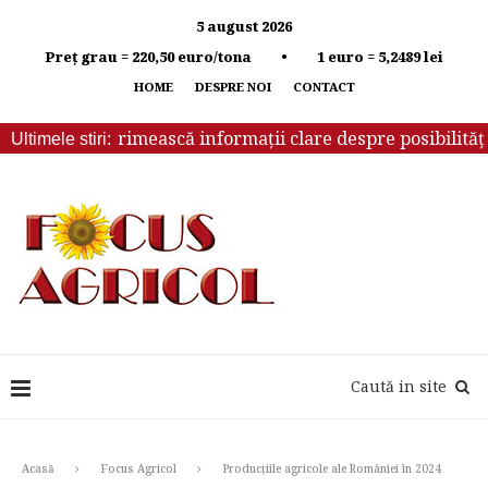
5 august 2026
Preț grau = 220,50 euro/tona • 1 euro = 5,2489 lei
HOME
DESPRE NOI
CONTACT
 trebuie să primească informații clare despre posibilitățil
Ultimele stiri:
Caută in site
Acasă
Focus Agricol
Producțiile agricole ale României în 2024