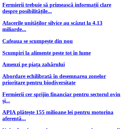
Fermierii trebuie să primească informații clare
despre posibilitățile...
Afacerile unităților silvice au scăzut la 4,13
miliarde...
Cafeaua se scumpește din nou
Scumpiri la alimente peste tot în lume
Amenzi pe piața zahărului
Abordare echilibrată în desemnarea zonelor
prioritare pentru biodiversitate
Fermierii cer sprijin financiar pentru sectorul ovin
și...
APIA plătește 155 milioane lei pentru motorina
aferentă...