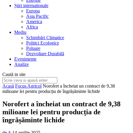
Energie
Știri internationale
Europa
Asia Pacific
America
Africa
Mediu
Schimbări Climatice
Politici Ecologice
Poluare
Dezvoltare Durabilă
Evenimente
Analize
Caută in site
Acasă
Focus Agricol
Norofert a încheiat un contract de 9,38
milioane lei pentru producția de îngrășăminte lichide
Norofert a încheiat un contract de 9,38
milioane lei pentru producția de
îngrășăminte lichide
de
A
14 aprilie 2025