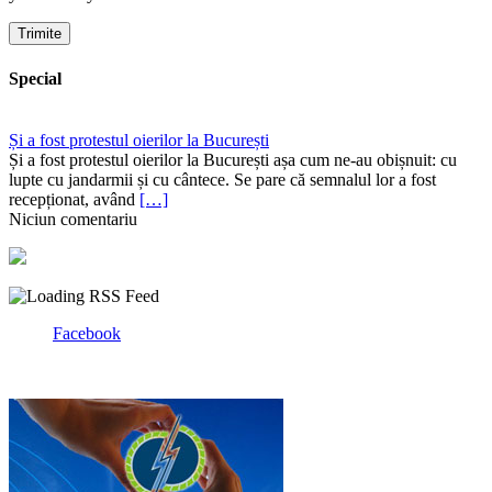
Special
Și a fost protestul oierilor la București
Și a fost protestul oierilor la București așa cum ne-au obișnuit: cu
lupte cu jandarmii și cu cântece. Se pare că semnalul lor a fost
recepționat, având
[…]
Niciun comentariu
Facebook