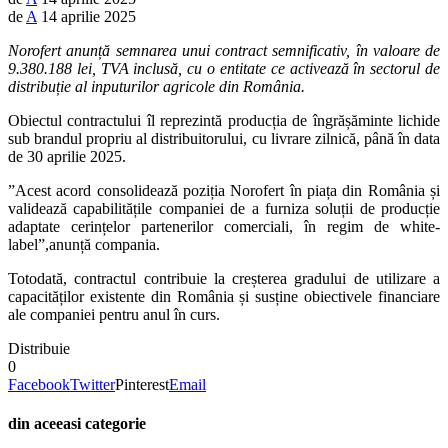
de
A
14 aprilie 2025
Norofert anunță semnarea unui contract semnificativ, în valoare de
9.380.188 lei, TVA inclusă, cu o entitate ce activează în sectorul de
distribuție al inputurilor agricole din România.
Obiectul contractului îl reprezintă producția de îngrășăminte lichide
sub brandul propriu al distribuitorului, cu livrare zilnică, până în data
de 30 aprilie 2025.
”Acest acord consolidează poziția Norofert în piața din România și
validează capabilitățile companiei de a furniza soluții de producție
adaptate cerințelor partenerilor comerciali, în regim de white-
label”,anunță compania.
Totodată, contractul contribuie la creșterea gradului de utilizare a
capacităților existente din România și susține obiectivele financiare
ale companiei pentru anul în curs.
Distribuie
0
Facebook
Twitter
Pinterest
Email
din aceeasi categorie