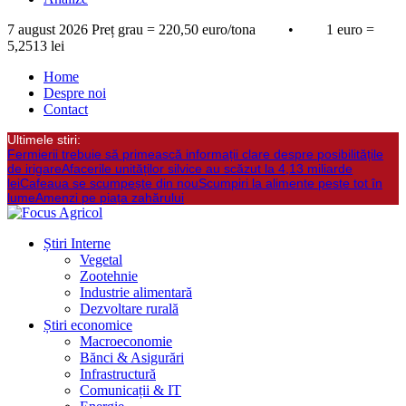
7 august 2026
Preț grau = 220,50 euro/tona • 1 euro =
5,2513 lei
Home
Despre noi
Contact
Ultimele stiri:
Fermierii trebuie să primească informații clare despre posibilitățile
de irigare
Afacerile unităților silvice au scăzut la 4,13 miliarde
lei
Cafeaua se scumpește din nou
Scumpiri la alimente peste tot în
lume
Amenzi pe piața zahărului
Știri Interne
Vegetal
Zootehnie
Industrie alimentară
Dezvoltare rurală
Știri economice
Macroeconomie
Bănci & Asigurări
Infrastructură
Comunicații & IT