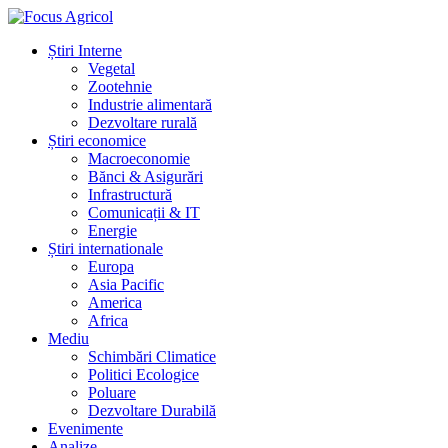
Știri Interne
Vegetal
Zootehnie
Industrie alimentară
Dezvoltare rurală
Știri economice
Macroeconomie
Bănci & Asigurări
Infrastructură
Comunicații & IT
Energie
Știri internationale
Europa
Asia Pacific
America
Africa
Mediu
Schimbări Climatice
Politici Ecologice
Poluare
Dezvoltare Durabilă
Evenimente
Analize