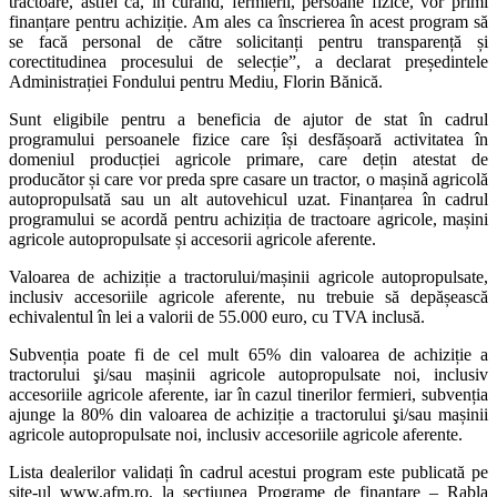
tractoare, astfel că, în curând, fermierii, persoane fizice, vor primi
finanțare pentru achiziție. Am ales ca înscrierea în acest program să
se facă personal de către solicitanți pentru transparență și
corectitudinea procesului de selecție”, a declarat președintele
Administrației Fondului pentru Mediu, Florin Bănică.
Sunt eligibile pentru a beneficia de ajutor de stat în cadrul
programului persoanele fizice care își desfășoară activitatea în
domeniul producției agricole primare, care dețin atestat de
producător și care vor preda spre casare un tractor, o mașină agricolă
autopropulsată sau un alt autovehicul uzat. Finanțarea în cadrul
programului se acordă pentru achiziția de tractoare agricole, mașini
agricole autopropulsate și accesorii agricole aferente.
Valoarea de achiziție a tractorului/mașinii agricole autopropulsate,
inclusiv accesoriile agricole aferente, nu trebuie să depășească
echivalentul în lei a valorii de 55.000 euro, cu TVA inclusă.
Subvenția poate fi de cel mult 65% din valoarea de achiziție a
tractorului şi/sau mașinii agricole autopropulsate noi, inclusiv
accesoriile agricole aferente, iar în cazul tinerilor fermieri, subvenția
ajunge la 80% din valoarea de achiziție a tractorului şi/sau mașinii
agricole autopropulsate noi, inclusiv accesoriile agricole aferente.
Lista dealerilor validați în cadrul acestui program este publicată pe
site-ul www.afm.ro, la secțiunea Programe de finanțare – Rabla