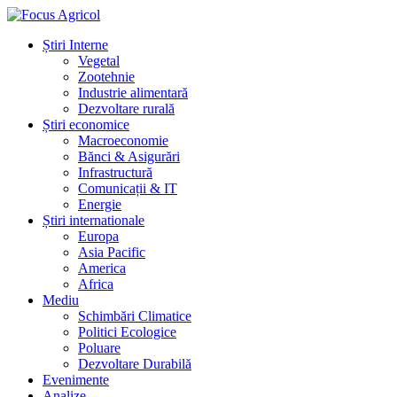
Știri Interne
Vegetal
Zootehnie
Industrie alimentară
Dezvoltare rurală
Știri economice
Macroeconomie
Bănci & Asigurări
Infrastructură
Comunicații & IT
Energie
Știri internationale
Europa
Asia Pacific
America
Africa
Mediu
Schimbări Climatice
Politici Ecologice
Poluare
Dezvoltare Durabilă
Evenimente
Analize