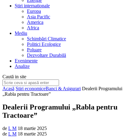
Energie
Știri internationale
Europa
Asia Pacific
America
Africa
Mediu
Schimbări Climatice
Politici Ecologice
Poluare
Dezvoltare Durabilă
Evenimente
Analize
Caută in site
Acasă
Stiri economice
Banci & Asigurari
Dealerii Programului
„Rabla pentru Tractoare”
Dealerii Programului „Rabla pentru
Tractoare”
de
L M
18 martie 2025
de
L M
18 martie 2025