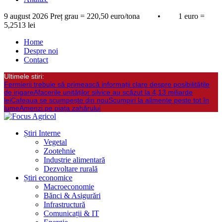
9 august 2026
Preț grau = 220,50 euro/tona • 1 euro =
5,2513 lei
Home
Despre noi
Contact
Ultimele stiri:
Fermierii trebuie să primească informații clare despre posibilitățile
de irigare
Afacerile unităților silvice au scăzut la 4,13 miliarde
lei
Cafeaua se scumpește din nou
Scumpiri la alimente peste tot în
lume
Amenzi pe piața zahărului
Știri Interne
Vegetal
Zootehnie
Industrie alimentară
Dezvoltare rurală
Știri economice
Macroeconomie
Bănci & Asigurări
Infrastructură
Comunicații & IT