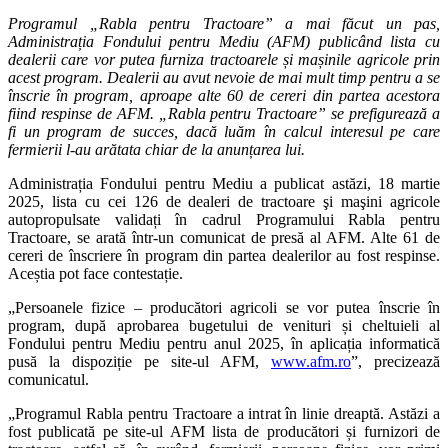
Programul „Rabla pentru Tractoare” a mai făcut un pas,
Administrația Fondului pentru Mediu (AFM) publicând lista cu
dealerii care vor putea furniza tractoarele și mașinile agricole prin
acest program. Dealerii au avut nevoie de mai mult timp pentru a se
înscrie în program, aproape alte 60 de cereri din partea acestora
fiind respinse de AFM. „Rabla pentru Tractoare” se prefigurează a
fi un program de succes, dacă luăm în calcul interesul pe care
fermierii l-au arătata chiar de la anunțarea lui.
Administrația Fondului pentru Mediu a publicat astăzi, 18 martie
2025, lista cu cei 126 de dealeri de tractoare şi maşini agricole
autopropulsate validați în cadrul Programului Rabla pentru
Tractoare, se arată într-un comunicat de presă al AFM. Alte 61 de
cereri de înscriere în program din partea dealerilor au fost respinse.
Aceștia pot face contestație.
„Persoanele fizice – producători agricoli se vor putea înscrie în
program, după aprobarea bugetului de venituri și cheltuieli al
Fondului pentru Mediu pentru anul 2025, în aplicația informatică
pusă la dispoziție pe site-ul AFM,
www.afm.ro
”, precizează
comunicatul.
„Programul Rabla pentru Tractoare a intrat în linie dreaptă. Astăzi a
fost publicată pe site-ul AFM lista de producători și furnizori de