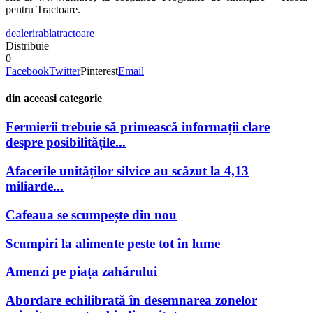
pentru Tractoare.
dealeri
rabla
tractoare
Distribuie
0
Facebook
Twitter
Pinterest
Email
din aceeasi categorie
Fermierii trebuie să primească informații clare
despre posibilitățile...
Afacerile unităților silvice au scăzut la 4,13
miliarde...
Cafeaua se scumpește din nou
Scumpiri la alimente peste tot în lume
Amenzi pe piața zahărului
Abordare echilibrată în desemnarea zonelor