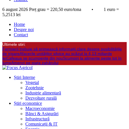
6 august 2026
Preț grau = 220,50 euro/tona • 1 euro =
5,2513 lei
Home
Despre noi
Contact
Ultimele stiri:
Fermierii trebuie să primească informații clare despre posibilitățile
de irigare
Afacerile unităților silvice au scăzut la 4,13 miliarde
lei
Cafeaua se scumpește din nou
Scumpiri la alimente peste tot în
lume
Amenzi pe piața zahărului
Știri Interne
Vegetal
Zootehnie
Industrie alimentară
Dezvoltare rurală
Știri economice
Macroeconomie
Bănci & Asigurări
Infrastructură
Comunicații & IT