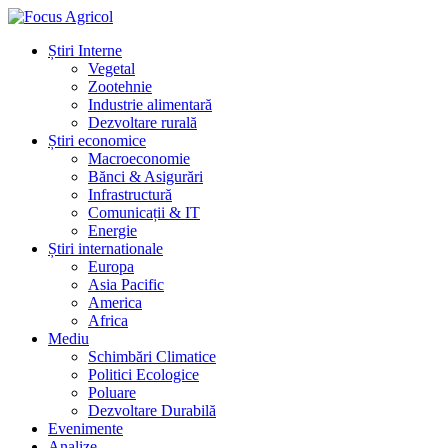
Știri Interne
Vegetal
Zootehnie
Industrie alimentară
Dezvoltare rurală
Știri economice
Macroeconomie
Bănci & Asigurări
Infrastructură
Comunicații & IT
Energie
Știri internationale
Europa
Asia Pacific
America
Africa
Mediu
Schimbări Climatice
Politici Ecologice
Poluare
Dezvoltare Durabilă
Evenimente
Analize