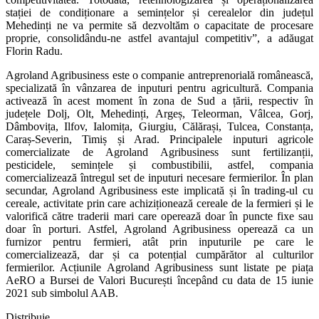
stației de condiționare a semințelor și cerealelor din județul
Mehedinți ne va permite să dezvoltăm o capacitate de procesare
proprie, consolidându-ne astfel avantajul competitiv”, a adăugat
Florin Radu.
Agroland Agribusiness este o companie antreprenorială românească,
specializată în vânzarea de inputuri pentru agricultură. Compania
activează în acest moment în zona de Sud a țării, respectiv în
județele Dolj, Olt, Mehedinți, Argeș, Teleorman, Vâlcea, Gorj,
Dâmbovița, Ilfov, Ialomița, Giurgiu, Călărași, Tulcea, Constanța,
Caraș-Severin, Timiș și Arad. Principalele inputuri agricole
comercializate de Agroland Agribusiness sunt fertilizanții,
pesticidele, semințele și combustibilii, astfel, compania
comercializează întregul set de inputuri necesare fermierilor. În plan
secundar, Agroland Agribusiness este implicată și în trading-ul cu
cereale, activitate prin care achiziționează cereale de la fermieri și le
valorifică către traderii mari care operează doar în puncte fixe sau
doar în porturi. Astfel, Agroland Agribusiness operează ca un
furnizor pentru fermieri, atât prin inputurile pe care le
comercializează, dar și ca potențial cumpărător al culturilor
fermierilor. Acțiunile Agroland Agribusiness sunt listate pe piața
AeRO a Bursei de Valori București începând cu data de 15 iunie
2021 sub simbolul AAB.
Distribuie