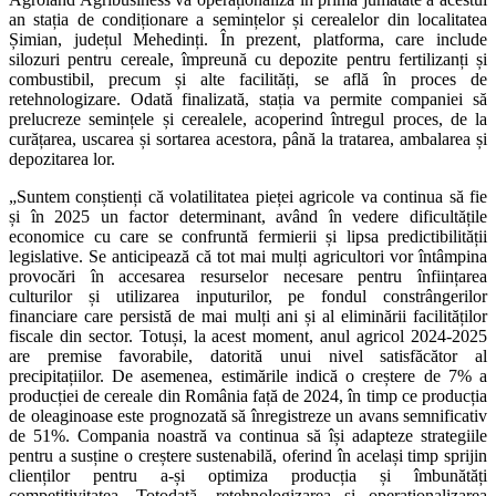
an stația de condiționare a semințelor și cerealelor din localitatea
Șimian, județul Mehedinți. În prezent, platforma, care include
silozuri pentru cereale, împreună cu depozite pentru fertilizanți și
combustibil, precum și alte facilități, se află în proces de
retehnologizare. Odată finalizată, stația va permite companiei să
prelucreze semințele și cerealele, acoperind întregul proces, de la
curățarea, uscarea și sortarea acestora, până la tratarea, ambalarea și
depozitarea lor.
„Suntem conștienți că volatilitatea pieței agricole va continua să fie
și în 2025 un factor determinant, având în vedere dificultățile
economice cu care se confruntă fermierii și lipsa predictibilității
legislative. Se anticipează că tot mai mulți agricultori vor întâmpina
provocări în accesarea resurselor necesare pentru înființarea
culturilor și utilizarea inputurilor, pe fondul constrângerilor
financiare care persistă de mai mulți ani și al eliminării facilităților
fiscale din sector. Totuși, la acest moment, anul agricol 2024-2025
are premise favorabile, datorită unui nivel satisfăcător al
precipitațiilor. De asemenea, estimările indică o creștere de 7% a
producției de cereale din România față de 2024, în timp ce producția
de oleaginoase este prognozată să înregistreze un avans semnificativ
de 51%. Compania noastră va continua să își adapteze strategiile
pentru a susține o creștere sustenabilă, oferind în același timp sprijin
clienților pentru a-și optimiza producția și îmbunătăți
competitivitatea. Totodată, retehnologizarea și operaționalizarea