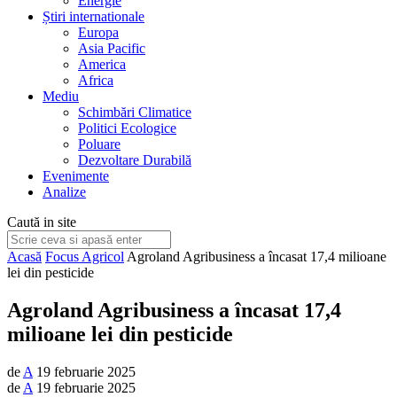
Energie
Știri internationale
Europa
Asia Pacific
America
Africa
Mediu
Schimbări Climatice
Politici Ecologice
Poluare
Dezvoltare Durabilă
Evenimente
Analize
Caută in site
Acasă
Focus Agricol
Agroland Agribusiness a încasat 17,4 milioane
lei din pesticide
Agroland Agribusiness a încasat 17,4
milioane lei din pesticide
de
A
19 februarie 2025
de
A
19 februarie 2025