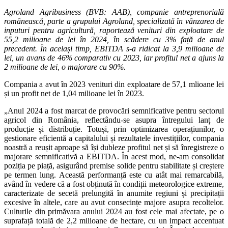
Agroland Agribusiness (BVB: AAB), companie antreprenorială
românească, parte a grupului Agroland, specializată în vânzarea de
inputuri pentru agricultură, raportează venituri din exploatare de
55,2 milioane de lei în 2024, în scădere cu 3% față de anul
precedent. În același timp, EBITDA s-a ridicat la 3,9 milioane de
lei, un avans de 46% comparativ cu 2023, iar profitul net a ajuns la
2 milioane de lei, o majorare cu 90%.
Compania a avut în 2023 venituri din exploatare de 57,1 mlioane lei
și un profit net de 1,04 milioane lei în 2023.
„Anul 2024 a fost marcat de provocări semnificative pentru sectorul
agricol din România, reflectându-se asupra întregului lanț de
producție și distribuție. Totuși, prin optimizarea operațiunilor, o
gestionare eficientă a capitalului și rezultatele investițiilor, compania
noastră a reușit aproape să își dubleze profitul net și să înregistreze o
majorare semnificativă a EBITDA. În acest mod, ne-am consolidat
poziția pe piață, asigurând premise solide pentru stabilitate și creștere
pe termen lung. Această performanță este cu atât mai remarcabilă,
având în vedere că a fost obținută în condiții meteorologice extreme,
caracterizate de secetă prelungită în anumite regiuni și precipitații
excesive în altele, care au avut consecințe majore asupra recoltelor.
Culturile din primăvara anului 2024 au fost cele mai afectate, pe o
suprafață totală de 2,2 milioane de hectare, cu un impact accentuat