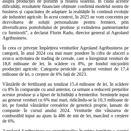
asupra producției de porumb și floarea soarelui. În ciuda acestor
dificultăți, rezultatele financiare obținute confirmă modelul nostru de
business și capacitatea de adaptare la realitățile în continuă evoluție
ale industriei agricole. În acest context, în 2025 ne vom concentra pe
dezvoltarea de soluții personalizate pentru fermieri, prin
diversificarea portofoliului de produse și extinderea parteneriatelor
cu furnizorii”, a declarat Florin Radu, director general al Agroland
Agribusiness.
În ceea ce privește împărțirea veniturilor Agroland Agribusiness pe
categorii, în anul 2024 cea mai mare pondere în cifra de afaceri a
avut-o activitatea de trading de cereale, care a înregistrat venituri de
18,8 milioane de lei, în scădere cu 8%, pe fondul micșorării
producției agricole. Categoria pesticide a generat venituri de 17,4
milioane de lei, o creștere de 6% față de 2023.
Vânzările de fertilizanți au totalizat 15,4 milioane de lei, în scădere
cu 8% în comparație cu anul anterior, ca urmare a reducerii prețurilor
acestor produse și a lipsei de lichidități a fermierilor. Semințele input
au generat venituri cu 6% mai mari, ridicându-se la 10,3 milioane de
lei, pe fondul vânzărilor cerealelor de genetică proprie, lansate de
companie în cursul anului 2024. Veniturile din vânzarea de
combustibil input au ajuns la 486 de mii de lei, marcând o creștere
de 6%.
Agroland Agribusiness va operaționaliza în prima jumătate a acestui