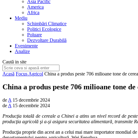
Asia Pacific
America
Africa
Mediu
Schimbări Climatice
Politici Ecologice
Poluare
Dezvoltare Durabilă
Evenimente
Analize
Caută in site
Acasă
Focus Agricol
China a produs peste 706 milioane tone de cerea
China a produs peste 706 milioane tone de 
de
A
15 decembrie 2024
de
A
15 decembrie 2024
Producţia totală de cereale a Chinei a atins un nivel record de peste 
producţia agricolă şi a-şi asigura securitatea alimentară, transmite R
Producţia proprie din acest an a celui mai mare importator mondial de c
departamentului pentru agricultură, Wei Fenghua.