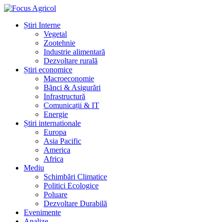
Știri Interne
Vegetal
Zootehnie
Industrie alimentară
Dezvoltare rurală
Știri economice
Macroeconomie
Bănci & Asigurări
Infrastructură
Comunicații & IT
Energie
Știri internationale
Europa
Asia Pacific
America
Africa
Mediu
Schimbări Climatice
Politici Ecologice
Poluare
Dezvoltare Durabilă
Evenimente
Analize