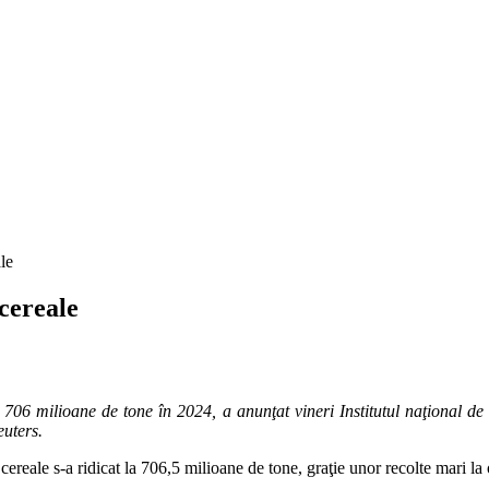
le
cereale
706 milioane de tone în 2024, a anunţat vineri Institutul naţional de s
euters.
ereale s-a ridicat la 706,5 milioane de tone, graţie unor recolte mari la 