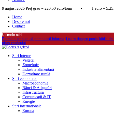
9 august 2026
Preț grau = 220,50 euro/tona • 1 euro = 5,251
Home
Despre noi
Contact
Ultimele stiri:
Fermierii trebuie să primească informații clare despre posibilitățile de 
piața zahărului
Știri Interne
Vegetal
Zootehnie
Industrie alimentară
Dezvoltare rurală
Știri economice
Macroeconomie
Bănci & Asigurări
Infrastructură
Comunicații & IT
Energie
Știri internationale
Europa