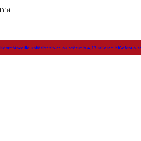
3 lei
irigare
Afacerile unităților silvice au scăzut la 4,13 miliarde lei
Cafeaua s