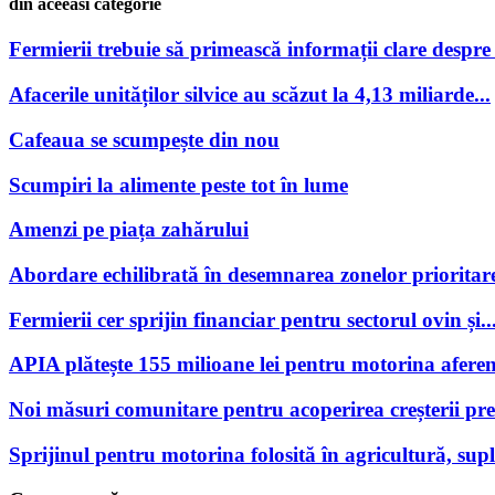
din aceeasi categorie
Fermierii trebuie să primească informații clare despre po
Afacerile unităților silvice au scăzut la 4,13 miliarde...
Cafeaua se scumpește din nou
Scumpiri la alimente peste tot în lume
Amenzi pe piața zahărului
Abordare echilibrată în desemnarea zonelor prioritare
Fermierii cer sprijin financiar pentru sectorul ovin și..
APIA plătește 155 milioane lei pentru motorina aferen
Noi măsuri comunitare pentru acoperirea creșterii preț
Sprijinul pentru motorina folosită în agricultură, supl