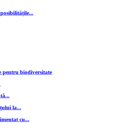
sibilitățile...
 pentru biodiversitate
.
tă...
ului la...
imentat cu...