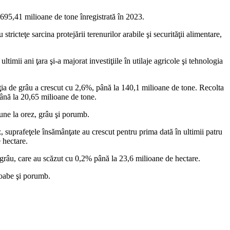
 695,41 milioane de tone înregistrată în 2023.
ricteţe sarcina protejării terenurilor arabile şi securităţii alimentare,
imii ani ţara şi-a majorat investiţiile în utilaje agricole şi tehnologia
cţia de grâu a crescut cu 2,6%, până la 140,1 milioane de tone. Recolta
ână la 20,65 milioane de tone.
une la orez, grâu şi porumb.
 suprafeţele însămânţate au crescut pentru prima dată în ultimii patru
 hectare.
 grâu, care au scăzut cu 0,2% până la 23,6 milioane de hectare.
boabe şi porumb.