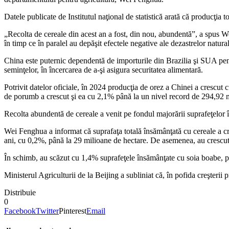
Datele publicate de Institutul naţional de statistică arată că producţi
„Recolta de cereale din acest an a fost, din nou, abundentă”, a spus Wei 
în timp ce în paralel au depăşit efectele negative ale dezastrelor natura
China este puternic dependentă de importurile din Brazilia şi SUA pentru 
seminţelor, în încercarea de a-şi asigura securitatea alimentară.
Potrivit datelor oficiale, în 2024 producţia de orez a Chinei a crescut
de porumb a crescut şi ea cu 2,1% până la un nivel record de 294,92 m
Recolta abundentă de cereale a venit pe fondul majorării suprafeţelor
Wei Fenghua a informat că suprafaţa totală însămânţată cu cereale a cr
ani, cu 0,2%, până la 29 milioane de hectare. De asemenea, au crescu
În schimb, au scăzut cu 1,4% suprafeţele însămânţate cu soia boabe, pâ
Ministerul Agriculturii de la Beijing a subliniat că, în pofida creşter
Distribuie
0
Facebook
Twitter
Pinterest
Email