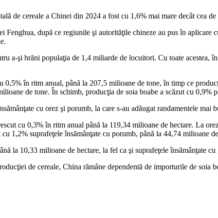
a totală de cereale a Chinei din 2024 a fost cu 1,6% mai mare decât cea de
Fenghua, după ce regiunile şi autorităţile chineze au pus în aplicare cu st
le.
a-şi hrăni populaţia de 1,4 miliarde de locuitori. Cu toate acestea, în ult
 cu 0,5% în ritm anual, până la 207,5 milioane de tone, în timp ce produ
ilioane de tone. În schimb, producţia de soia boabe a scăzut cu 0,9% p
 însămânţate cu orez şi porumb, la care s-au adăugat randamentele mai b
escut cu 0,3% în ritm anual până la 119,34 milioane de hectare. La orez,
t cu 1,2% suprafeţele însămânţate cu porumb, până la 44,74 milioane de
nă la 10,33 milioane de hectare, la fel ca şi suprafeţele însămânţate cu
ii producţiei de cereale, China rămâne dependentă de importurile de soia 