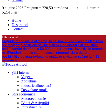
9 august 2026
Preț grau = 220,50 euro/tona • 1 euro =
5,2513 lei
Home
Despre noi
Contact
Ultimele stiri:
Prețurile mondiale la alimente, la cel mai ridicat nivel din ultimii trei
ani
Inteligența artificială devine sistemul de operare al industriei
berii
Finanțări de până la 50.000 de euro pentru investiții în fermele
mici
Fermierii trebuie să primească informații clare despre
posibilitățile de irigare
Afacerile unităților silvice au scăzut la 4,13
miliarde lei
Știri Interne
Vegetal
Zootehnie
Industrie alimentară
Dezvoltare rurală
Știri economice
Macroeconomie
Bănci & Asigurări
Infrastructură