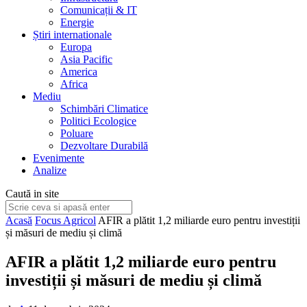
Comunicații & IT
Energie
Știri internationale
Europa
Asia Pacific
America
Africa
Mediu
Schimbări Climatice
Politici Ecologice
Poluare
Dezvoltare Durabilă
Evenimente
Analize
Caută in site
Acasă
Focus Agricol
AFIR a plătit 1,2 miliarde euro pentru investiții
și măsuri de mediu și climă
AFIR a plătit 1,2 miliarde euro pentru
investiții și măsuri de mediu și climă