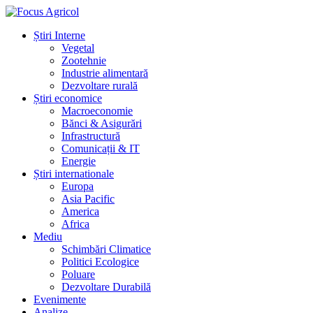
Știri Interne
Vegetal
Zootehnie
Industrie alimentară
Dezvoltare rurală
Știri economice
Macroeconomie
Bănci & Asigurări
Infrastructură
Comunicații & IT
Energie
Știri internationale
Europa
Asia Pacific
America
Africa
Mediu
Schimbări Climatice
Politici Ecologice
Poluare
Dezvoltare Durabilă
Evenimente
Analize