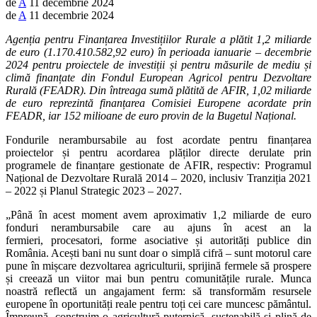
de
A
11 decembrie 2024
de
A
11 decembrie 2024
Agenția pentru Finanțarea Investițiilor Rurale a plătit 1,2 miliarde
de euro (1.170.410.582,92 euro) în perioada ianuarie – decembrie
2024 pentru proiectele de investiții și pentru măsurile de mediu și
climă finanțate din Fondul European Agricol pentru Dezvoltare
Rurală (FEADR). Din întreaga sumă plătită de AFIR, 1,02 miliarde
de euro reprezintă finanțarea Comisiei Europene acordate prin
FEADR, iar 152 milioane de euro provin de la Bugetul Național.
Fondurile nerambursabile au fost acordate pentru finanțarea
proiectelor și pentru acordarea plăților directe derulate prin
programele de finanțare gestionate de AFIR, respectiv: Programul
Național de Dezvoltare Rurală 2014 – 2020, inclusiv Tranziția 2021
– 2022 și Planul Strategic 2023 – 2027.
„Până în acest moment avem aproximativ 1,2 miliarde de euro
fonduri nerambursabile care au ajuns în acest an la
fermieri, procesatori, forme asociative și autorități publice din
România. Acești bani nu sunt doar o simplă cifră – sunt motorul care
pune în mișcare dezvoltarea agriculturii, sprijină fermele să prospere
și creează un viitor mai bun pentru comunitățile rurale. Munca
noastră reflectă un angajament ferm: să transformăm resursele
europene în oportunități reale pentru toți cei care muncesc pământul.
Împreună, construim o agricultură puternică, sustenabilă și plină de