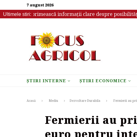
7 august 2026
ebuie să primească informații clare despre posibilitățile d
Ultimele stiri:
ȘTIRI INTERNE
ȘTIRI ECONOMICE
Acasă
Mediu
Dezvoltare Durabila
Fermierii au pr
Fermierii au pr
euro pentru inte