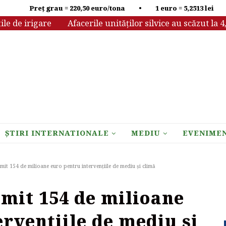
Preț grau = 220,50 euro/tona • 1 euro = 5,2513 lei
e irigare
Afacerile unităților silvice au scăzut la 4,13 m
ȘTIRI INTERNATIONALE
MEDIU
EVENIME
imit 154 de milioane euro pentru intervențiile de mediu și climă
imit 154 de milioane
rvențiile de mediu și