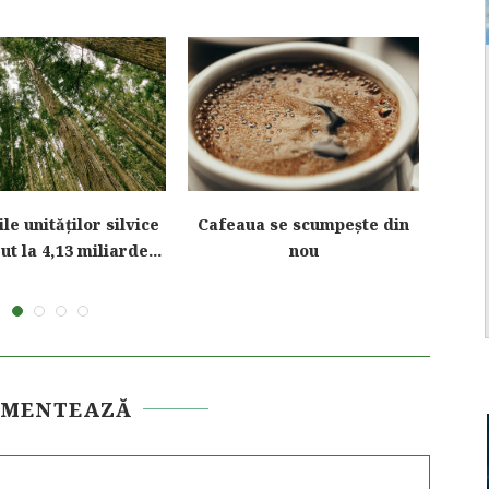
le unităților silvice
Cafeaua se scumpește din
Scum
ut la 4,13 miliarde...
nou
OMENTEAZĂ