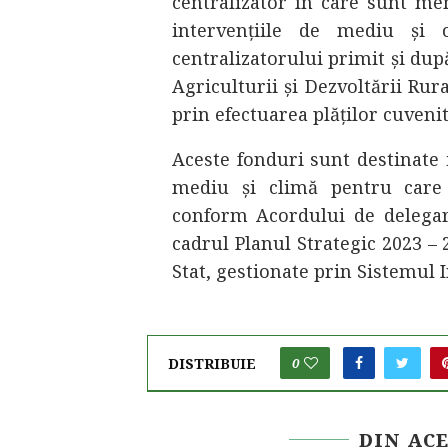
centralizator în care sunt men
intervențiile de mediu și
centralizatorului primit și du
Agriculturii și Dezvoltării Rur
prin efectuarea plăților cuvenit
Aceste fonduri sunt destinate 
mediu și climă pentru care A
conform Acordului de delegar
cadrul Planul Strategic 2023 – 
Stat, gestionate prin Sistemul 
DISTRIBUIE
0
DIN AC