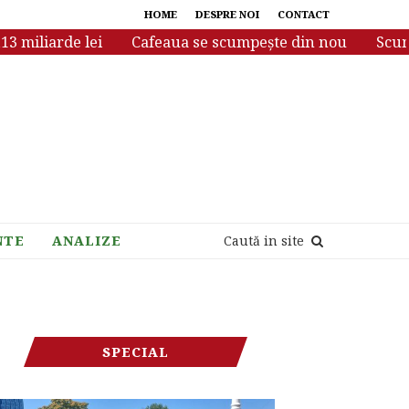
HOME
DESPRE NOI
CONTACT
iliarde lei
Cafeaua se scumpește din nou
Scumpiri 
NTE
ANALIZE
Caută in site
SPECIAL