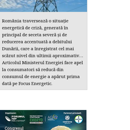
România traversează o situație
energetică de criză, generată în
principal de seceta severă și de
reducerea accentuată a debitului
Dunării, care a înregistrat cel mai
scăzut nivel din ultimii aproximativ…
piri la alimente peste
Amenzi pe piața zahărului
A
Articolul Ministerul Energiei face apel
tot în lume
la consumatori să reducă din
consumul de energie a apărut prima
dată pe Focus Energetic.