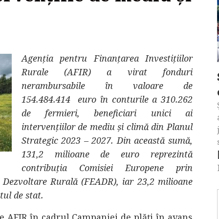
Agenția pentru Finanțarea Investițiilor
Rurale (AFIR) a virat fonduri
nerambursabile în valoare de
154.484.414 euro în conturile a 310.262
de fermieri, beneficiari unici ai
intervențiilor de mediu și climă din Planul
Strategic 2023 – 2027. Din această sumă,
131,2 milioane de euro reprezintă
contribuția Comisiei Europene prin
 Dezvoltare Rurală (FEADR), iar 23,2 milioane
ul de stat.
tre AFIR în cadrul Campaniei de plăți în avans