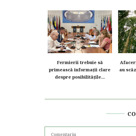
l pentru motorina
Fermierii trebuie să
Afaceri
ă în agricultură,
primească informații clare
au scăz
imentat cu...
despre posibilitățile...
C