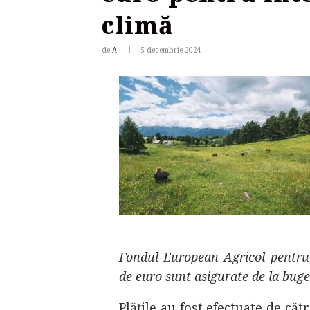
climă
de
A
5 decembrie 2024
Fondul European Agricol pentru
de euro sunt asigurate de la buget
Plățile au fost efectuate de că