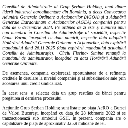
Consiliul de Administrație al Grup Șerban Holding, unul dintre
liderii industriei agroalimentare din România, a decis Convocarea
Adunării Generale Ordinare a Acționarilor (AGOA) și a Adunării
Generale Extraordinare a Acționarilor (AGEA) companiei pentru
data de 6 decembrie 2024. Pe ordinea de zi este și numirea unui
nou membru în Consiliul de Administrație al societății, respectiv
Oana Barna, începând cu data numirii, respectiv data adoptării
Hotărârii Adunării Generale Ordinare a Acționarilor, data expirării
mandatului fiind 26.11.2025 (data expirării mandatului actualului
Consiliu de Administrație). Cîrciu Florina- Simina renunță la
mandatul de administrator, începând cu data Horărârii Adunării
Generale Ordinare.
De asemenea, compania explorează oportunitatea de a refinanța
creditele în derulare la nivelul companiei și al subsidiarelor sale prin
accesarea unui credit sindicalizat.
În acest sens, a selectat deja un grup restrâns de bănci pentru
pregătirea și derularea procesului.
Acțiunile Grup Șerban Holding sunt listate pe piața AeRO a Bursei
de Valori București începând cu data de 28 februarie 2022 și se
tranzacționează sub simbolul GSH. În prezent, compania are o
capitalizare de piață de aproximativ 325,9 milioane de lei.