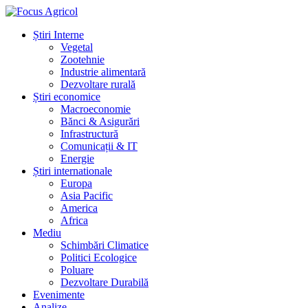
Știri Interne
Vegetal
Zootehnie
Industrie alimentară
Dezvoltare rurală
Știri economice
Macroeconomie
Bănci & Asigurări
Infrastructură
Comunicații & IT
Energie
Știri internationale
Europa
Asia Pacific
America
Africa
Mediu
Schimbări Climatice
Politici Ecologice
Poluare
Dezvoltare Durabilă
Evenimente
Analize