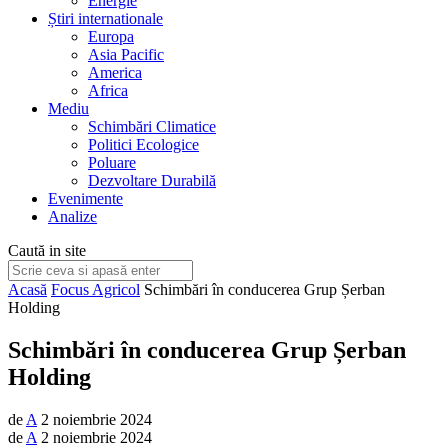
Energie
Știri internationale
Europa
Asia Pacific
America
Africa
Mediu
Schimbări Climatice
Politici Ecologice
Poluare
Dezvoltare Durabilă
Evenimente
Analize
Caută in site
Acasă
Focus Agricol
Schimbări în conducerea Grup Șerban
Holding
Schimbări în conducerea Grup Șerban
Holding
de
A
2 noiembrie 2024
de
A
2 noiembrie 2024