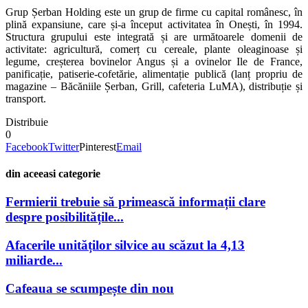
Grup Șerban Holding este un grup de firme cu capital românesc, în
plină expansiune, care și-a început activitatea în Onești, în 1994.
Structura grupului este integrată și are următoarele domenii de
activitate: agricultură, comerț cu cereale, plante oleaginoase și
legume, creșterea bovinelor Angus și a ovinelor Ile de France,
panificație, patiserie-cofetărie, alimentație publică (lanț propriu de
magazine – Băcăniile Șerban, Grill, cafeteria LuMA), distribuție și
transport.
Distribuie
0
Facebook
Twitter
Pinterest
Email
din aceeasi categorie
Fermierii trebuie să primească informații clare
despre posibilitățile...
Afacerile unităților silvice au scăzut la 4,13
miliarde...
Cafeaua se scumpește din nou