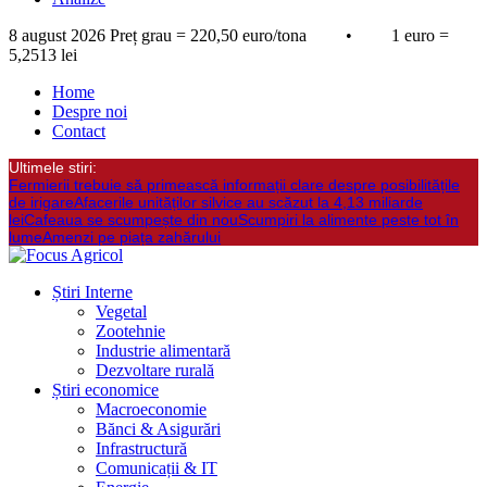
8 august 2026
Preț grau = 220,50 euro/tona • 1 euro =
5,2513 lei
Home
Despre noi
Contact
Ultimele stiri:
Fermierii trebuie să primească informații clare despre posibilitățile
de irigare
Afacerile unităților silvice au scăzut la 4,13 miliarde
lei
Cafeaua se scumpește din nou
Scumpiri la alimente peste tot în
lume
Amenzi pe piața zahărului
Știri Interne
Vegetal
Zootehnie
Industrie alimentară
Dezvoltare rurală
Știri economice
Macroeconomie
Bănci & Asigurări
Infrastructură
Comunicații & IT