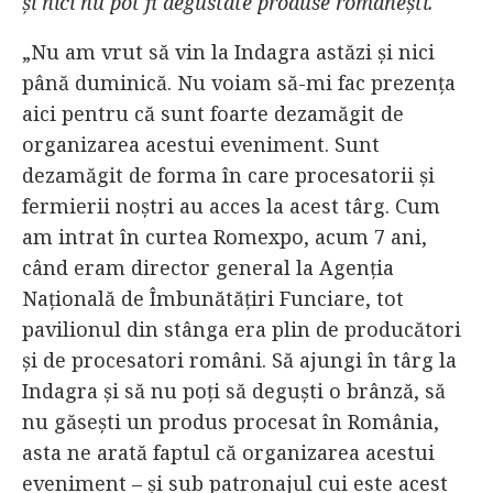
şi nici nu pot fi degustate produse româneşti.
„Nu am vrut să vin la Indagra astăzi şi nici
până duminică. Nu voiam să-mi fac prezenţa
aici pentru că sunt foarte dezamăgit de
organizarea acestui eveniment. Sunt
dezamăgit de forma în care procesatorii şi
fermierii noştri au acces la acest târg. Cum
am intrat în curtea Romexpo, acum 7 ani,
când eram director general la Agenţia
Naţională de Îmbunătăţiri Funciare, tot
pavilionul din stânga era plin de producători
şi de procesatori români. Să ajungi în târg la
Indagra şi să nu poţi să deguşti o brânză, să
nu găseşti un produs procesat în România,
asta ne arată faptul că organizarea acestui
eveniment – şi sub patronajul cui este acest