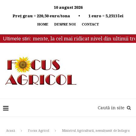
10 august 2026
Preț grau = 220,50 euro/tona • 1 euro = 5,2513 lei
HOME
DESPRE NOI
CONTACT
ale la alimente, la cel mai ridicat nivel din ultimii trei an
Ultimele stiri:
Caută in site
Acasă
Focus Agricol
Ministrul Agriculturii, nemulțumit de Indagra