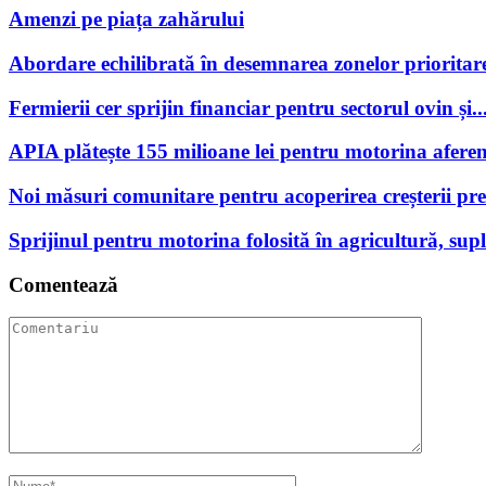
Amenzi pe piața zahărului
Abordare echilibrată în desemnarea zonelor prioritare
Fermierii cer sprijin financiar pentru sectorul ovin și..
APIA plătește 155 milioane lei pentru motorina aferen
Noi măsuri comunitare pentru acoperirea creșterii preț
Sprijinul pentru motorina folosită în agricultură, supl
Comentează