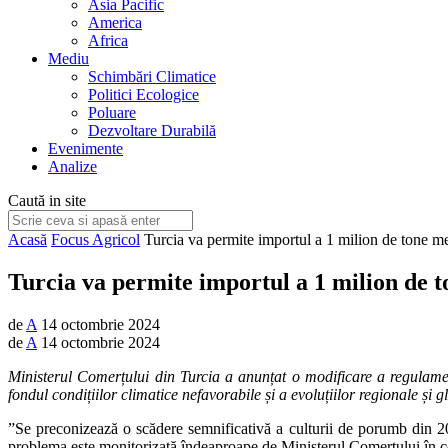
Asia Pacific
America
Africa
Mediu
Schimbări Climatice
Politici Ecologice
Poluare
Dezvoltare Durabilă
Evenimente
Analize
Caută in site
Acasă
Focus Agricol
Turcia va permite importul a 1 milion de tone me
Turcia va permite importul a 1 milion de 
de
A
14 octombrie 2024
de
A
14 octombrie 2024
Ministerul Comerțului din Turcia a anunțat o modificare a regulamen
fondul condițiilor climatice nefavorabile și a evoluțiilor regionale și g
”Se preconizează o scădere semnificativă a culturii de porumb din 2024 
problema este monitorizată îndeaproape de Ministerul Comerțului în con