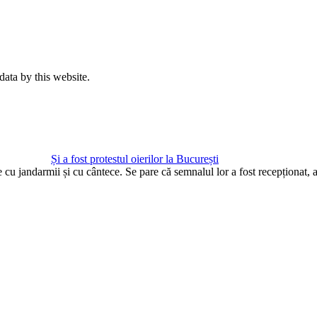
data by this website.
Și a fost protestul oierilor la București
te cu jandarmii și cu cântece. Se pare că semnalul lor a fost recepționat,