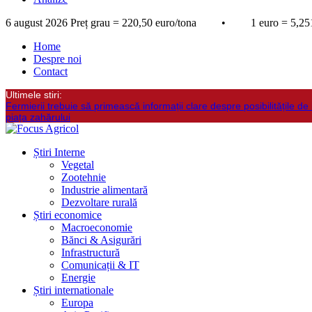
6 august 2026
Preț grau = 220,50 euro/tona • 1 euro = 5,251
Home
Despre noi
Contact
Ultimele stiri:
Fermierii trebuie să primească informații clare despre posibilitățile de 
piața zahărului
Știri Interne
Vegetal
Zootehnie
Industrie alimentară
Dezvoltare rurală
Știri economice
Macroeconomie
Bănci & Asigurări
Infrastructură
Comunicații & IT
Energie
Știri internationale
Europa