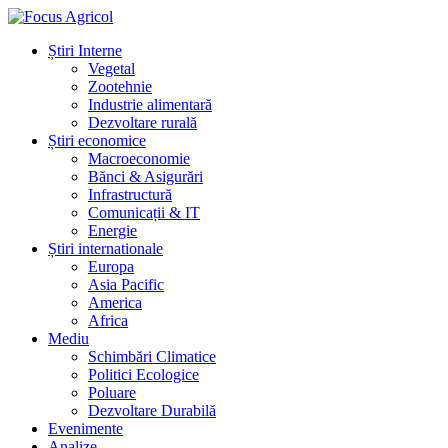
Știri Interne
Vegetal
Zootehnie
Industrie alimentară
Dezvoltare rurală
Știri economice
Macroeconomie
Bănci & Asigurări
Infrastructură
Comunicații & IT
Energie
Știri internationale
Europa
Asia Pacific
America
Africa
Mediu
Schimbări Climatice
Politici Ecologice
Poluare
Dezvoltare Durabilă
Evenimente
Analize