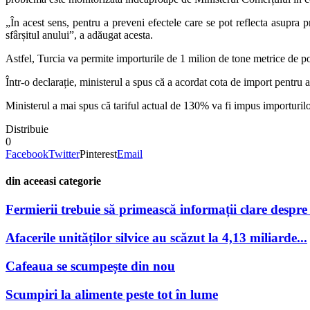
„În acest sens, pentru a preveni efectele care se pot reflecta asupra 
sfârșitul anului”, a adăugat acesta.
Astfel, Turcia va permite importurile de 1 milion de tone metrice de por
Într-o declarație, ministerul a spus că a acordat cota de import pentru 
Ministerul a mai spus că tariful actual de 130% va fi impus importuri
Distribuie
0
Facebook
Twitter
Pinterest
Email
din aceeasi categorie
Fermierii trebuie să primească informații clare despre po
Afacerile unităților silvice au scăzut la 4,13 miliarde...
Cafeaua se scumpește din nou
Scumpiri la alimente peste tot în lume