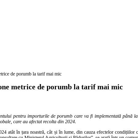
trice de porumb la tarif mai mic
tone metrice de porumb la tarif mai mic
tului pentru importurile de porumb care va fi implementată până la sfâ
lobale, care au afectat recolta din 2024.
atât în ​​țara noastră, cât și în lume, din cauza efectelor condițiilor c
sultare cu Ministerul Agriculturii și Pădurilor”, se arată într-un comu