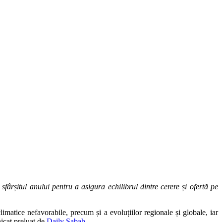
rșitul anului pentru a asigura echilibrul dintre cerere și ofertă pe
limatice nefavorabile, precum și a evoluțiilor regionale și globale, iar
nicat preluat de
Daily Sabah.