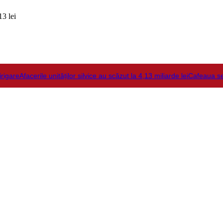
3 lei
irigare
Afacerile unităților silvice au scăzut la 4,13 miliarde lei
Cafeaua s