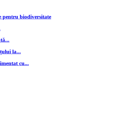
 pentru biodiversitate
.
tă...
ului la...
imentat cu...