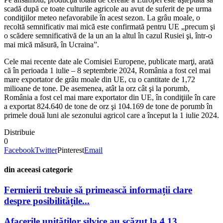
scadă după ce toate culturile agricole au avut de suferit de pe urma
condiţiilor meteo nefavorabile în acest sezon. La grâu moale, o
recoltă semnificativ mai mică este confirmată pentru UE „precum şi
o scădere semnificativă de la un an la altul în cazul Rusiei şi, într-o
mai mică măsură, în Ucraina”.
Cele mai recente date ale Comisiei Europene, publicate marţi, arată
că în perioada 1 iulie – 8 septembrie 2024, România a fost cel mai
mare exportator de grâu moale din UE, cu o cantitate de 1,72
milioane de tone. De asemenea, atât la orz cât şi la porumb,
România a fost cel mai mare exportator din UE, în condiţiile în care
a exportat 824.640 de tone de orz şi 104.169 de tone de porumb în
primele două luni ale sezonului agricol care a început la 1 iulie 2024.
Distribuie
0
Facebook
Twitter
Pinterest
Email
din aceeasi categorie
Fermierii trebuie să primească informații clare
despre posibilitățile...
Afacerile unităților silvice au scăzut la 4,13