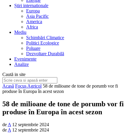
Energie
Știri internationale
Europa
Asia Pacific
America
Africa
Mediu
Schimbări Climatice
Politici Ecologice
Poluare
Dezvoltare Durabilă
Evenimente
Analize
Caută in site
Acasă
Focus Agricol
58 de milioane de tone de porumb vor fi
produse în Europa în acest sezon
58 de milioane de tone de porumb vor fi
produse în Europa în acest sezon
de
A
12 septembrie 2024
de
A
12 septembrie 2024