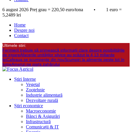
6 august 2026
Preț grau = 220,50 euro/tona • 1 euro =
5,2489 lei
Home
Despre noi
Contact
Ultimele stiri:
Fermierii trebuie să primească informații clare despre posibilitățile
de irigare
Afacerile unităților silvice au scăzut la 4,13 miliarde
lei
Cafeaua se scumpește din nou
Scumpiri la alimente peste tot în
lume
Amenzi pe piața zahărului
Știri Interne
Vegetal
Zootehnie
Industrie alimentară
Dezvoltare rurală
Știri economice
Macroeconomie
Bănci & Asigurări
Infrastructură
Comunicații & IT