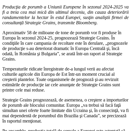
Producţia de porumb a Uniunii Europene în sezonul 2024-2025 va
fi a treia cea mai mică din ultimul deceniu, din cauza deteriorării
randamentelor la hectar în estul Europei, susţin analiştii firmei de
consultanţă Strategie Grains, transmite Bloomberg.
Aproximativ 58 de milioane de tone de porumb vor fi produse în
Europa în sezonul 2024-25, prognozează Strategie Grains. În
condiţiile în care campania de recoltare este în derulare, „prognozele
de producţie s-au deteriorat dramatic în Europa Centrală şi, încă
odată, în România şi Bulgaria”, se arată într-un raport al Strategie
Grains.
Temperaturile ridicate înregistrate de-a lungul verii au afectat
culturile agricole din Europa de Est într-un moment crucial al
creşterii plantelor. Toate organismele de prognoză şi-au revizuit
estimările de producţie iar cele anunţate de Strategie Grains sunt
printre cele mai reduse.
Strategie Grains prognozează, de asemenea, o creştere a importurilor
de porumb ale blocului comunitar. Europa „va trebui să facă faţă
simultan unei oferte foarte limitate din Ucraina şi, în consecinţă, va fi
mai dependentă de porumbul din Brazilia şi Canada”, se precizează
în raportul menţionat.
Pe ansamblu, producţia totală de cereale a Europei este aşteptată să