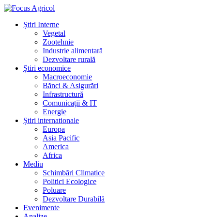
Știri Interne
Vegetal
Zootehnie
Industrie alimentară
Dezvoltare rurală
Știri economice
Macroeconomie
Bănci & Asigurări
Infrastructură
Comunicații & IT
Energie
Știri internationale
Europa
Asia Pacific
America
Africa
Mediu
Schimbări Climatice
Politici Ecologice
Poluare
Dezvoltare Durabilă
Evenimente
Analize