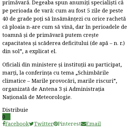
primăvară. Degeaba spun anumiţi specialişti că
pe perioada de vară: cum au fost 5 zile de peste
40 de grade poţi să însămânţezi cu orice rachetă
că ploaia n-are cum să vină, dar în perioadele de
toamnă şi de primăvară putem creşte
capacitatea şi scăderea deficitului (de apă – n. r.)
din sol”, a explicat el.
Oficiali din ministere şi instituţii au participat,
marţi, la conferinţa cu tema „Schimbările
climatice – Marile provocări, marile riscuri”,
organizată de Antena 3 şi Administraţia
Naţională de Meteorologie.
Distribuie
0
Facebook
Twitter
Pinterest
Email