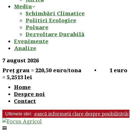
Mediu
Schimbări Climatice
Politici Ecologice
Poluare
Dezvoltare Durabilă
Evenimente
Analize
7 august 2026
Preț grau = 220,50 euro/tona • 1 euro
= 5,2513 lei
Home
Despre noi
Contact
ie să primească informații clare despre posibilitățile de i
Ultimele stiri: