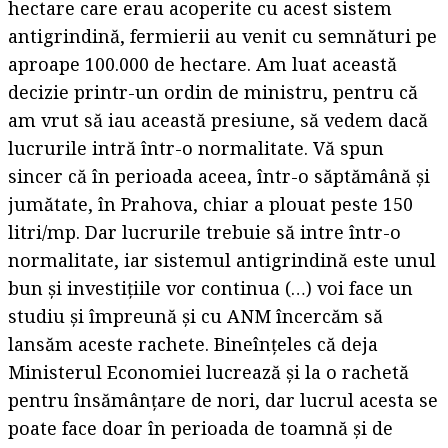
hectare care erau acoperite cu acest sistem
antigrindină, fermierii au venit cu semnături pe
aproape 100.000 de hectare. Am luat această
decizie printr-un ordin de ministru, pentru că
am vrut să iau această presiune, să vedem dacă
lucrurile intră într-o normalitate. Vă spun
sincer că în perioada aceea, într-o săptămână şi
jumătate, în Prahova, chiar a plouat peste 150
litri/mp. Dar lucrurile trebuie să intre într-o
normalitate, iar sistemul antigrindină este unul
bun şi investiţiile vor continua (…) voi face un
studiu şi împreună şi cu ANM încercăm să
lansăm aceste rachete. Bineînţeles că deja
Ministerul Economiei lucrează şi la o rachetă
pentru însămânţare de nori, dar lucrul acesta se
poate face doar în perioada de toamnă şi de