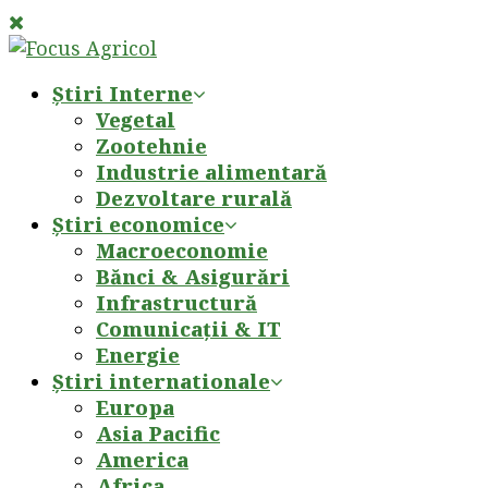
Știri Interne
Vegetal
Zootehnie
Industrie alimentară
Dezvoltare rurală
Știri economice
Macroeconomie
Bănci & Asigurări
Infrastructură
Comunicații & IT
Energie
Știri internationale
Europa
Asia Pacific
America
Africa