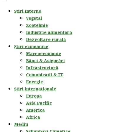
Știri Interne
Vegetal
Zootehnie
Industrie alimentară
Dezvoltare rurală
Știri economice
Macroeconomie
Bănci & Asigurări
Infrastructură
Comunicații & IT
Energie
Știri internationale
Europa
Asia Pacific
America
Africa
Mediu
Schimbări Climatice