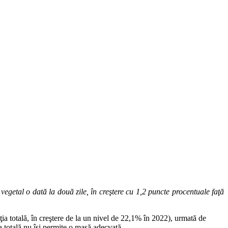
getal o dată la două zile, în creştere cu 1,2 puncte procentuale faţă
a totală, în creştere de la un nivel de 22,1% în 2022), urmată de
 totală nu îşi permite o masă adecvată.