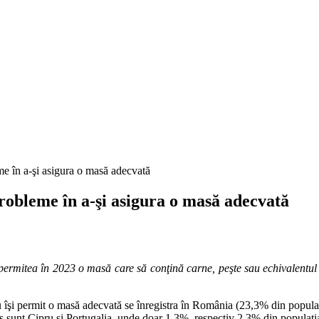
e în a-şi asigura o masă adecvată
robleme în a-şi asigura o masă adecvată
rmitea în 2023 o masă care să conţină carne, peşte sau echivalentul ve
 îşi permit o masă adecvată se înregistra în România (23,3% din populaţi
sunt Cipru şi Portugalia, unde doar 1,3%, respectiv 2,3% din populaţia