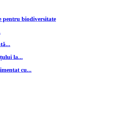
 pentru biodiversitate
.
tă...
ului la...
imentat cu...