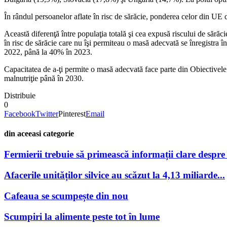
În rândul persoanelor aflate în risc de sărăcie, ponderea celor din UE
Această diferenţă între populaţia totală şi cea expusă riscului de sără
în risc de sărăcie care nu îşi permiteau o masă adecvată se înregistr
2022, până la 40% în 2023.
Capacitatea de a-ţi permite o masă adecvată face parte din Obiectivel
malnutriţie până în 2030.
Distribuie
0
Facebook
Twitter
Pinterest
Email
din aceeasi categorie
Fermierii trebuie să primească informații clare despre po
Afacerile unităților silvice au scăzut la 4,13 miliarde...
Cafeaua se scumpește din nou
Scumpiri la alimente peste tot în lume