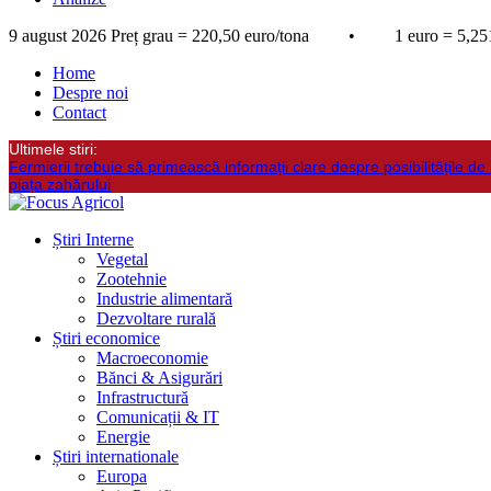
9 august 2026
Preț grau = 220,50 euro/tona • 1 euro = 5,251
Home
Despre noi
Contact
Ultimele stiri:
Fermierii trebuie să primească informații clare despre posibilitățile de 
piața zahărului
Știri Interne
Vegetal
Zootehnie
Industrie alimentară
Dezvoltare rurală
Știri economice
Macroeconomie
Bănci & Asigurări
Infrastructură
Comunicații & IT
Energie
Știri internationale
Europa