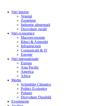
Știri Interne
Vegetal
Zootehnie
Industrie alimentară
Dezvoltare rurală
Știri economice
Macroeconomie
Bănci & Asigurări
Infrastructură
Comunicații & IT
Energie
Știri internationale
Europa
Asia Pacific
America
Africa
Mediu
Schimbări Climatice
Politici Ecologice
Poluare
Dezvoltare Durabilă
Evenimente
Analize