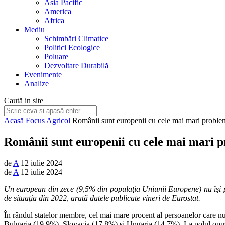
Asia Pacific
America
Africa
Mediu
Schimbări Climatice
Politici Ecologice
Poluare
Dezvoltare Durabilă
Evenimente
Analize
Caută in site
Acasă
Focus Agricol
Românii sunt europenii cu cele mai mari problem
Românii sunt europenii cu cele mai mari p
de
A
12 iulie 2024
de
A
12 iulie 2024
Un european din zece (9,5% din populaţia Uniunii Europene) nu îşi pe
de situaţia din 2022, arată datele publicate vineri de Eurostat.
În rândul statelor membre, cel mai mare procent al persoanelor care nu
Bulgaria (19,9%), Slovacia (17,8%) şi Ungaria (14,7%). La polul opus 