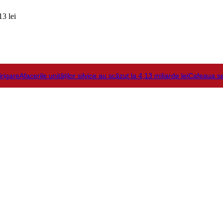
3 lei
irigare
Afacerile unităților silvice au scăzut la 4,13 miliarde lei
Cafeaua s