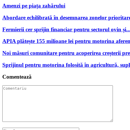
Amenzi pe piața zahărului
Abordare echilibrată în desemnarea zonelor prioritare
Fermierii cer sprijin financiar pentru sectorul ovin și..
APIA plătește 155 milioane lei pentru motorina aferen
Noi măsuri comunitare pentru acoperirea creșterii preț
Sprijinul pentru motorina folosită în agricultură, supl
Comentează