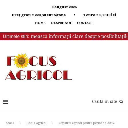
8 august 2026
Preț grau = 220,50 euro/tona • 1 euro = 5,2513 lei
HOME
DESPRE NOI
CONTACT
ebuie să primească informații clare despre posibilitățile d
Ultimele stiri:
Caută in site
Acasă
Focus Agricol
Registrul agricol pentru perioada 2025-