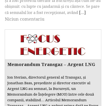
Și a fost protestul oierilor la București așa cum ne-au
obișnuit: cu lupte cu jandarmii și cu cântece. Se pare
[…]
că semnalul lor a fost recepționat, având
Niciun comentariu
Memorandum Transgaz – Argent LNG
Ion Sterian, directorul general al Transgaz, și
Jonathan Bass, președinte și director executiv al
Argent LNG au semnat, la București, un
Memorandum de Înțelegere (MOU) între cele două
companii, stabilind… Articolul Memorandum
Transgaz – Argent LNG a apărut prima dată pe Focus