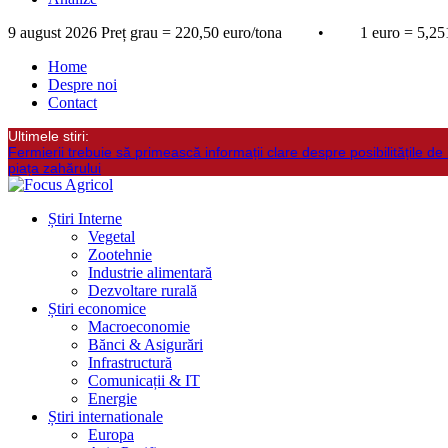
9 august 2026
Preț grau = 220,50 euro/tona • 1 euro = 5,251
Home
Despre noi
Contact
Ultimele stiri:
Fermierii trebuie să primească informații clare despre posibilitățile de 
piața zahărului
Știri Interne
Vegetal
Zootehnie
Industrie alimentară
Dezvoltare rurală
Știri economice
Macroeconomie
Bănci & Asigurări
Infrastructură
Comunicații & IT
Energie
Știri internationale
Europa