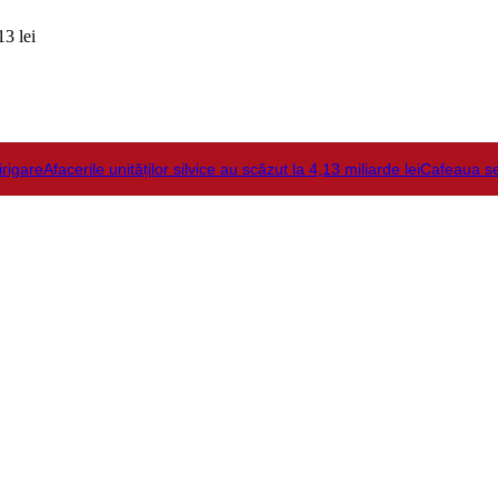
3 lei
irigare
Afacerile unităților silvice au scăzut la 4,13 miliarde lei
Cafeaua s