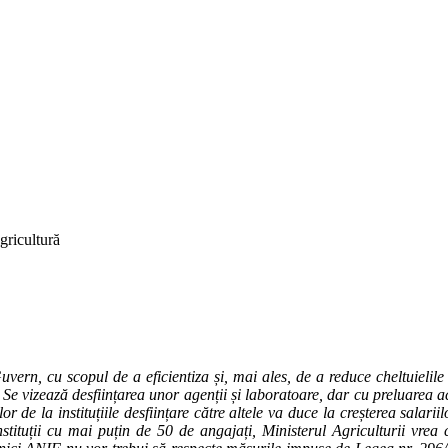
gricultură
Guvern, cu scopul de a eficientiza și, mai ales, de a reduce cheltuiel
Se vizează desființarea unor agenții și laboratoare, dar cu preluarea acti
ilor de la instituțiile desființare către altele va duce la creșterea sal
t instituții cu mai puțin de 50 de angajați, Ministerul Agriculturii vr