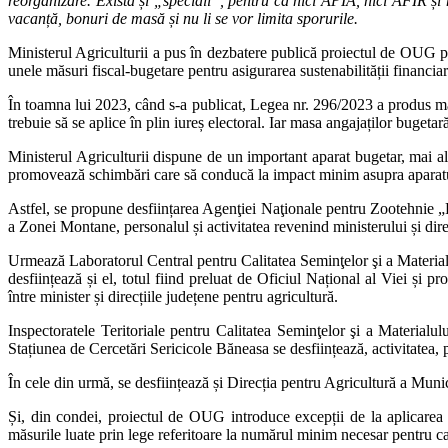
reorganizare. Există și „speciali”, pentru că nici APIA, nici AFIR ș
vacanță, bonuri de masă și nu li se vor limita sporurile.
Ministerul Agriculturii a pus în dezbatere publică proiectul de OUG pr
unele măsuri fiscal-bugetare pentru asigurarea sustenabilității financia
În toamna lui 2023, când s-a publicat, Legea nr. 296/2023 a produs mari f
trebuie să se aplice în plin iureș electoral. Iar masa angajaților bugeta
Ministerul Agriculturii dispune de un important aparat bugetar, mai ales 
promovează schimbări care să conducă la impact minim asupra aparatu
Astfel, se propune desființarea Agenţiei Naţionale pentru Zootehnie „Pr
a Zonei Montane, personalul și activitatea revenind ministerului și direc
Urmează Laboratorul Central pentru Calitatea Seminţelor şi a Materialulu
desființează și el, totul fiind preluat de Oficiul Național al Viei și pr
între minister și direcțiile județene pentru agricultură.
Inspectoratele Teritoriale pentru Calitatea Seminţelor şi a Materialul
Stațiunea de Cercetări Sericicole Băneasa se desființează, activitatea
În cele din urmă, se desființează și Direcția pentru Agricultură a Munic
Și, din condei, proiectul de OUG introduce excepții de la aplicarea Le
măsurile luate prin lege referitoare la numărul minim necesar pentru c