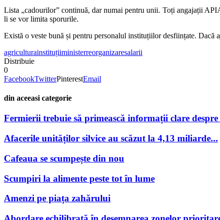
Lista „cadourilor” continuă, dar numai pentru unii. Toți angajații API
li se vor limita sporurile.
Există o veste bună și pentru personalul instituțiilor desființate. Dacă a
agricultura
instituții
minister
reorganizare
salarii
Distribuie
0
Facebook
Twitter
Pinterest
Email
din aceeasi categorie
Fermierii trebuie să primească informații clare despre po
Afacerile unităților silvice au scăzut la 4,13 miliarde...
Cafeaua se scumpește din nou
Scumpiri la alimente peste tot în lume
Amenzi pe piața zahărului
Abordare echilibrată în desemnarea zonelor prioritare