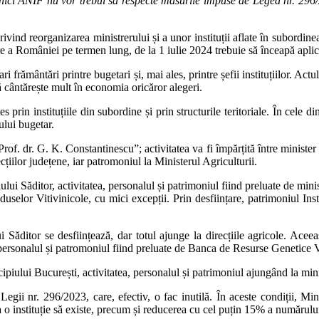
i nici ANIF nu vor trebui să respecte măsurile impuse de Legea nr. 296/
ivind reorganizarea ministrerului și a unor instituții aflate în subordin
re a României pe termen lung, de la 1 iulie 2024 trebuie să înceapă aplic
rământări printre bugetari și, mai ales, printre șefii instituțiilor. Actu
ră cântărește mult în economia oricăror alegeri.
prin instituțiile din subordine și prin structurile teritoriale. În cele di
lui bugetar.
of. dr. G. K. Constantinescu”; activitatea va fi împărțită între minister
țiilor județene, iar patromoniul la Ministerul Agriculturii.
i Săditor, activitatea, personalul și patrimoniul fiind preluate de minis
oduselor Vitivinicole, cu mici excepții. Prin desființare, patrimoniul Inst
ui Săditor se desființează, dar totul ajunge la direcțiile agricole. Ace
, personalul și patromoniul fiind preluate de Banca de Resurse Genetice
ipiului București, activitatea, personalul și patrimoniul ajungând la mini
gii nr. 296/2023, care, efectiv, o fac inutilă. În aceste condiții, Mini
a o instituție să existe, precum și reducerea cu cel puțin 15% a numărulu