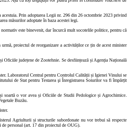
2023. Așa că toți angajații vor putea primi în continuare vouchere de
ea acestuia. Prin adoptarea Legii nr. 296 din 26 octombrie 2023 privind
area măsurilor adoptate în baza acestei legi.
l normativ este binevenit, dar încurcă mult socotelile politice, pentru că
n urmă, proiectul de reorganizare a activităților ce țin de acest minister
 și Oficiile județene de Zootehnie. Se desființează și Agenția Națională
ter. Laboratorul Central pentru Controlul Calității și Igienei Vinului se
itutului de Stat pentru Testarea şi Înregistrarea Soiurilor va fi împărțit
eași soartă o vor avea și Oficiile de Studii Pedologice și Agrochimice.
 Vegetale Buzău.
ster.
sterul Agriulturii și structurile subordonate nu vor trebui să respecte
i de personal (art. 17 din proiectul de OUG).